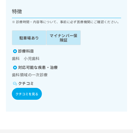
ッ
は
ク
こ
特徴
ナ
ち
ビ
診療時間・内容等について、事前に必ず医療機関にご確認ください。
ら
に
関
マイナンバー保
広
駐車場あり
す
広
険証
告
る
告
代
お
診療科目
出
理
問
稿
歯科 小児歯科
店
い
の
対応可能な疾患・治療
合
の
お
わ
歯科領域の一次診療
方
問
せ
い
は
クチコミ
は
合
こ
こ
わ
クチコミを見る
ち
ち
せ
ら
ら
は
こ
こち
ち
広
らは
広
ら
告
マイ
告
出
ナビ