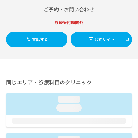
出
稿
クリ
資
稿
ニッ
ご予約・お問い合わせ
の
料
クナ
の
お
の
ビサ
お
問
ご
診療受付時間外
イト
問
い
請
への
い
合
お問
求
合
合せ
電話する
公式サイト
わ
は
フォ
わ
せ
こ
ーム
せ
は
ち
とな
は
こ
ら
りま
こ
ち
す。
ち
ら
クリ
無
ら
ニッ
料
同じエリア・診療科目のクリニック
クの
資
情
予
料
報
約・
の
症状
拡
loading...
のご
ご
充
相談
loading...
請
の
など
求
お
はで
は
申
きま
こ
せん
し
ので
ち
込