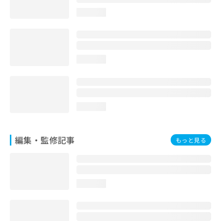
お
loading...
問
い
合
わ
せ
loading...
は
こ
ち
ら
loading...
編集・監修記事
もっと見る
loading...