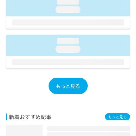
ご了
loading...
ら
み
承く
は
loading...
ださ
こ
無
い。
ち
料
ら
情
報
拡
loading...
掲
充
載
loading...
の
情
お
報
申
の
し
修
込
正
み
は
もっと見る
は
こ
こ
ち
ち
ら
ら
そ
新着おすすめ記事
もっと見る
の
他
の