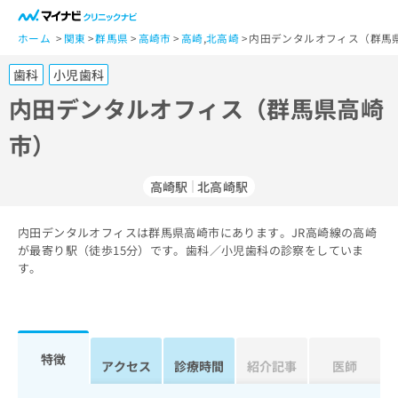
一
般
ホーム
関東
群馬県
高崎市
高崎
,
北高崎
内田デンタルオフィス（群馬
ユ
歯科
小児歯科
ー
ザ
内田デンタルオフィス（群馬県高崎
ー
市）
の
方
は
高崎駅
北高崎駅
こ
ち
内田デンタルオフィスは群馬県高崎市にあります。JR高崎線の高崎
ら
が最寄り駅（徒歩15分）です。歯科／小児歯科の診察をしていま
す。
医
マ
療
イ
関
ナ
係
ビ
者
ク
特徴
アクセス
診療時間
紹介記事
医師
の
リ
方
ニ