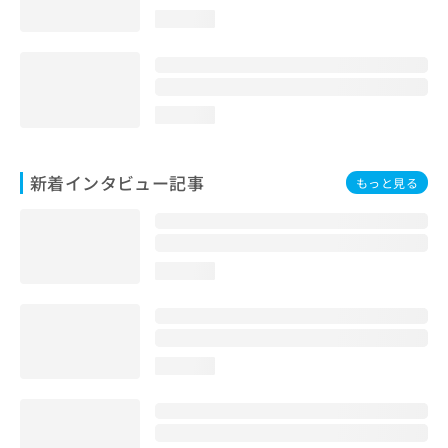
loading...
loading...
新着インタビュー記事
もっと見る
loading...
loading...