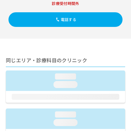
出
稿
クリ
資
診療受付時間外
稿
ニッ
の
料
クナ
の
お
の
ビサ
お
電話する
問
ご
イト
問
い
請
への
い
合
お問
求
合
合せ
わ
は
フォ
わ
せ
こ
ーム
せ
は
ち
とな
は
こ
ら
りま
同じエリア・診療科目のクリニック
こ
ち
す。
ち
ら
クリ
無
ら
ニッ
料
loading...
クの
資
情
予
loading...
料
報
約・
の
症状
拡
のご
ご
充
相談
請
の
など
求
お
はで
loading...
は
申
きま
こ
せん
し
loading...
ので
ち
込