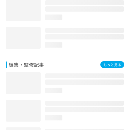
お
問
い
loading...
合
わ
せ
は
こ
loading...
ち
ら
編集・監修記事
もっと見る
loading...
loading...