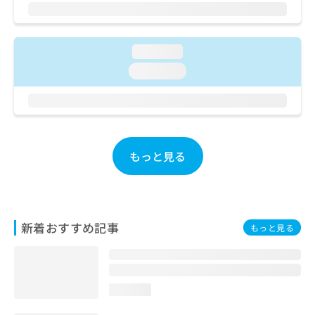
ご了
ら
み
承く
は
ださ
こ
無
い。
ち
料
loading...
ら
情
loading...
報
拡
掲
充
載
の
情
お
報
申
の
もっと見る
し
修
込
正
み
は
は
こ
こ
ち
新着おすすめ記事
もっと見る
ち
ら
ら
そ
の
loading...
他
の