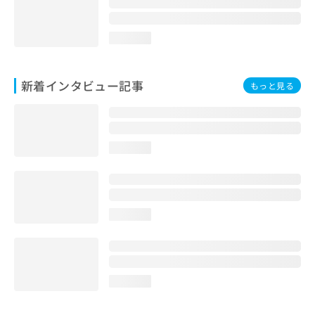
loading...
新着インタビュー記事
もっと見る
loading...
loading...
loading...