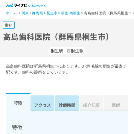
一
般
ホーム
関東
群馬県
桐生市
桐生
,
西桐生
高島歯科医院（群馬県桐生市 
ユ
歯科
ー
ザ
高島歯科医院（群馬県桐生市）
ー
の
桐生駅
西桐生駅
方
は
こ
高島歯科医院は群馬県桐生市にあります。JR両毛線の桐生が最寄り
駅です。歯科の診察をしています。
ち
ら
医
マ
療
イ
特徴
アクセス
診療時間
紹介記事
医師
関
ナ
係
ビ
者
ク
の
リ
特徴
方
ニ