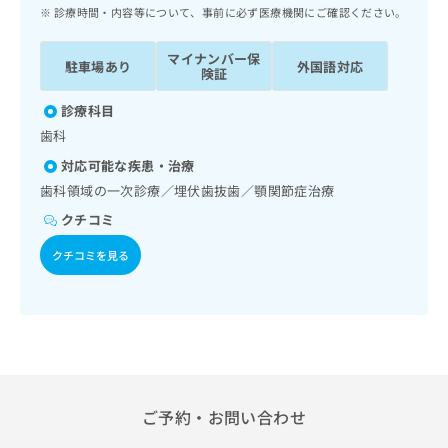
ッ
は
診療時間・内容等について、事前に必ず医療機関にご確認ください。
ク
こ
ナ
ち
マイナンバー保
駐車場あり
外国語対応
ビ
険証
ら
に
関
診療科目
広
す
広
歯科
告
る
告
代
対応可能な疾患・治療
お
出
理
問
歯科領域の一次診療／埋伏歯抜歯／顎関節症治療
稿
店
い
の
クチコミ
合
の
お
わ
方
問
クチコミを見る
せ
い
は
は
合
こ
こ
わ
ち
ち
せ
ら
ら
は
こ
こち
ち
広
らは
広
ら
ご予約・お問い合わせ
告
マイ
告
出
ナビ