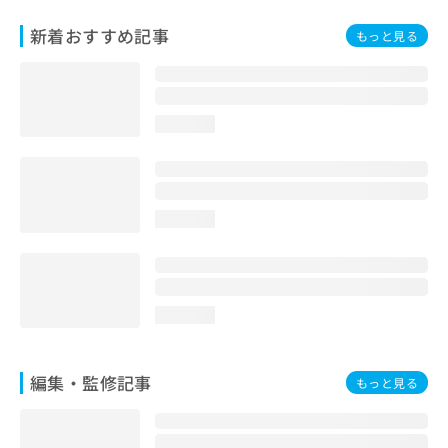
お
新着おすすめ記事
問
もっと見る
い
合
わ
せ
loading...
は
こ
ち
ら
loading...
loading...
編集・監修記事
もっと見る