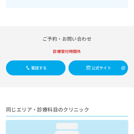
出
稿
クリ
資
稿
ニッ
の
料
クナ
の
お
の
ビサ
お
問
ご
イト
問
い
請
への
い
合
お問
求
合
ご予約・お問い合わせ
合せ
わ
は
フォ
わ
せ
こ
ーム
せ
は
ち
診療受付時間外
とな
は
こ
ら
りま
こ
ち
す。
ち
電話する
公式サイト
ら
クリ
無
ら
ニッ
料
クの
資
情
予
料
報
約・
の
症状
拡
のご
ご
充
相談
請
の
同じエリア・診療科目のクリニック
など
求
お
はで
は
申
きま
こ
せん
し
loading...
ので
ち
込