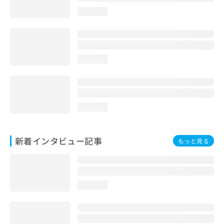
loading...
loading...
loading...
新着インタビュー記事
もっと見る
loading...