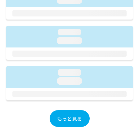
loading...
ご了
ら
み
承く
は
ださ
こ
無
い。
ち
料
ら
情
loading...
報
loading...
拡
掲
充
載
の
情
お
報
申
の
し
loading...
修
込
正
loading...
み
は
は
こ
こ
ち
ち
ら
ら
もっと見る
そ
の
他
の