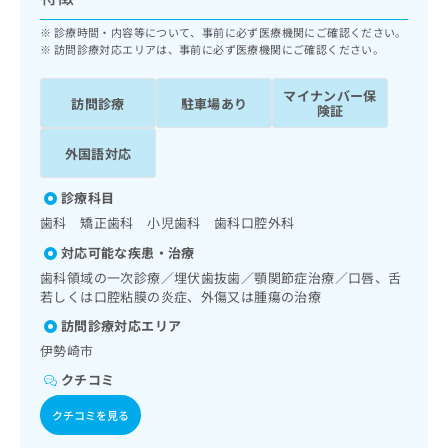
ッ
は
ク
診療時間・内容等について、事前に必ず医療機関にご確認ください。
こ
ナ
訪問診療対応エリアは、事前に必ず医療機関にご確認ください。
ち
ビ
ら
に
マイナンバー保
訪問診療
駐車場あり
関
険証
広
す
広
告
る
外国語対応
告
代
お
出
理
問
稿
診療科目
店
い
の
歯科 矯正歯科 小児歯科 歯科口腔外科
合
の
お
わ
対応可能な疾患・治療
方
問
せ
い
は
歯科領域の一次診療／埋伏歯抜歯／顎関節症治療／口唇、舌
は
合
若しくは口腔粘膜の炎症、外傷又は腫瘍の治療
こ
こ
わ
ち
訪問診療対応エリア
ち
せ
ら
ら
伊勢崎市
は
こ
クチコミ
こち
ち
広
らは
広
ら
クチコミを見る
告
マイ
告
出
ナビ