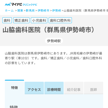
一
般
ホーム
関東
群馬県
伊勢崎市
伊勢崎
山脇歯科医院（群馬県伊勢崎市 
ユ
歯科
矯正歯科
小児歯科
歯科口腔外科
ー
ザ
山脇歯科医院（群馬県伊勢崎市）
ー
の
伊勢崎駅
方
は
こ
山脇歯科医院は群馬県伊勢崎市にあります。JR両毛線の伊勢崎が最
寄り駅（車10分）です。歯科／矯正歯科／小児歯科／歯科口腔外科
ち
の診察をしています。
ら
医
マ
療
イ
関
ナ
特徴
アクセス
診療時間
紹介記事
医師
係
ビ
者
ク
の
リ
方
ニ
特徴