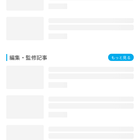
お
loading...
問
い
合
わ
せ
loading...
は
こ
ち
編集・監修記事
もっと見る
ら
loading...
loading...