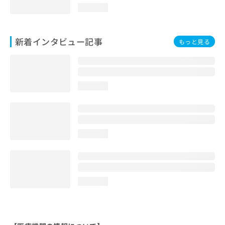
loading...
新着インタビュー記事
もっと見る
loading...
loading...
loading...