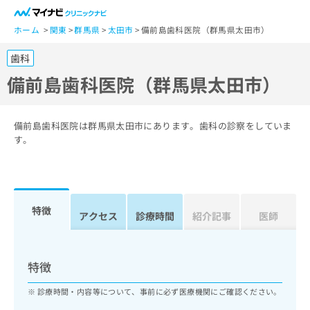
一
般
ホーム
関東
群馬県
太田市
備前島歯科医院（群馬県太田市）
ユ
歯科
ー
ザ
備前島歯科医院（群馬県太田市）
ー
の
方
備前島歯科医院は群馬県太田市にあります。歯科の診察をしていま
は
す。
こ
ち
ら
特徴
医
アクセス
診療時間
紹介記事
医師
マ
療
イ
関
ナ
係
ビ
特徴
者
ク
の
リ
診療時間・内容等について、事前に必ず医療機関にご確認ください。
方
ニ