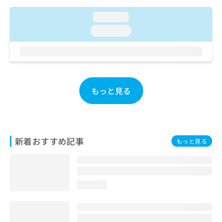
ご了
ら
み
承く
は
loading...
ださ
こ
無
い。
loading...
ち
料
ら
情
報
拡
掲
充
載
の
情
もっと見る
お
報
申
の
し
修
込
正
み
は
新着おすすめ記事
もっと見る
は
こ
こ
ち
ち
ら
ら
loading...
そ
の
他
の