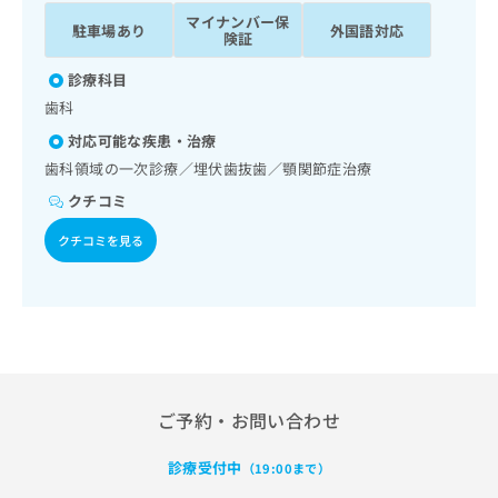
ッ
は
マイナンバー保
駐車場あり
外国語対応
ク
こ
険証
ナ
ち
ビ
診療科目
ら
に
歯科
関
広
対応可能な疾患・治療
す
広
告
る
歯科領域の一次診療／埋伏歯抜歯／顎関節症治療
告
代
お
出
クチコミ
理
問
稿
店
い
の
クチコミを見る
合
の
お
わ
方
問
せ
い
は
は
合
こ
こ
わ
ち
ち
せ
ら
ら
は
こ
ご予約・お問い合わせ
こち
ち
広
らは
広
ら
告
診療受付中
マイ
（19:00まで）
告
出
ナビ