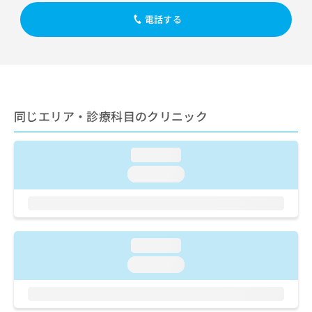
出
稿
クリ
資
稿
ニッ
電話する
の
料
クナ
の
お
の
ビサ
お
問
ご
イト
問
い
請
への
い
合
お問
求
合
合せ
わ
は
フォ
わ
せ
こ
ーム
同じエリア・診療科目のクリニック
せ
は
ち
とな
は
こ
ら
りま
こ
ち
す。
loading...
ち
ら
クリ
無
ら
ニッ
loading...
料
クの
資
情
予
料
報
約・
の
症状
拡
のご
ご
充
相談
loading...
請
の
など
求
お
loading...
はで
は
申
きま
こ
せん
し
ので
ち
込