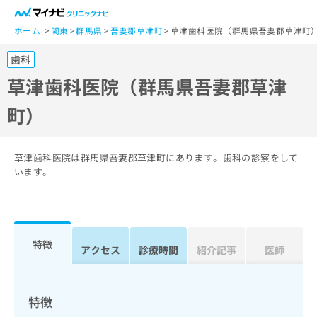
一
般
ホーム
関東
群馬県
吾妻郡草津町
草津歯科医院（群馬県吾妻郡草津町
ユ
歯科
ー
ザ
草津歯科医院（群馬県吾妻郡草津
ー
町）
の
方
は
こ
草津歯科医院は群馬県吾妻郡草津町にあります。歯科の診察をして
ち
います。
ら
医
マ
療
イ
特徴
関
アクセス
診療時間
紹介記事
医師
ナ
係
ビ
者
ク
の
リ
特徴
方
ニ