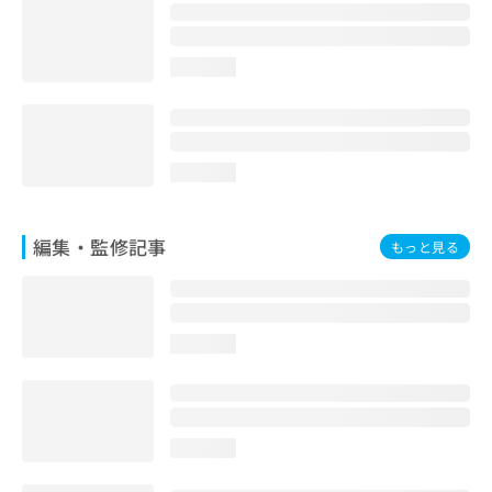
お
問
い
loading...
合
わ
せ
は
こ
loading...
ち
ら
編集・監修記事
もっと見る
loading...
loading...