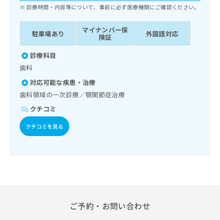
ッ
は
診療時間・内容等について、事前に必ず医療機関にご確認ください。
ク
こ
ナ
ち
マイナンバー保
駐車場あり
外国語対応
ビ
険証
ら
に
関
診療科目
広
す
広
歯科
告
る
告
代
対応可能な疾患・治療
お
出
理
問
歯科領域の一次診療／顎関節症治療
稿
店
い
の
クチコミ
合
の
お
わ
方
問
クチコミを見る
せ
い
は
は
合
こ
こ
わ
ち
ち
せ
ら
ら
は
こ
こち
ち
広
らは
広
ら
告
ご予約・お問い合わせ
マイ
告
出
ナビ