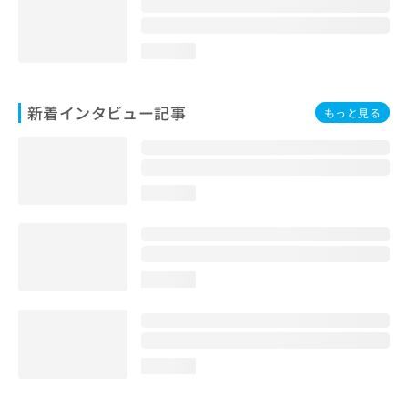
loading...
新着インタビュー記事
もっと見る
loading...
loading...
loading...