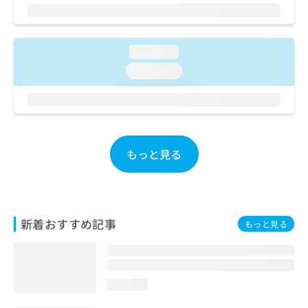
ご了
ら
み
承く
は
ださ
こ
無
い。
ち
料
loading...
ら
情
loading...
報
拡
掲
充
載
の
情
お
報
申
の
もっと見る
し
修
込
正
み
は
は
こ
こ
ち
新着おすすめ記事
もっと見る
ち
ら
ら
そ
の
loading...
他
の