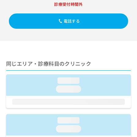
出
稿
クリ
資
診療受付時間外
稿
ニッ
の
料
クナ
の
お
の
ビサ
お
問
電話する
ご
イト
問
い
請
への
い
合
お問
求
合
合せ
わ
は
フォ
わ
せ
こ
ーム
せ
は
ち
とな
は
こ
ら
りま
同じエリア・診療科目のクリニック
こ
ち
す。
ち
ら
クリ
無
ら
ニッ
料
loading...
クの
資
情
予
loading...
料
報
約・
の
症状
拡
のご
ご
充
相談
請
の
など
求
お
はで
loading...
は
申
きま
こ
せん
し
loading...
ので
ち
込