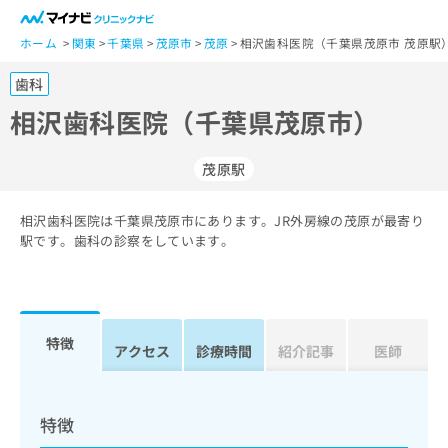
一
般
ホーム
関東
千葉県
茂原市
茂原
相沢歯科医院（千葉県茂原市 茂原駅
ユ
歯科
ー
ザ
相沢歯科医院（千葉県茂原市）
ー
の
茂原駅
方
は
こ
相沢歯科医院は千葉県茂原市にあります。JR外房線の茂原が最寄り
駅です。歯科の診察をしています。
ち
ら
医
マ
療
イ
特徴
アクセス
診療時間
紹介記事
医師
関
ナ
係
ビ
者
ク
の
リ
特徴
方
ニ