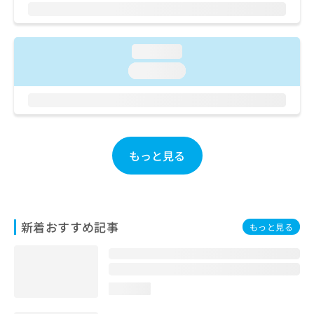
ご了
ら
み
承く
は
ださ
こ
無
い。
ち
料
loading...
ら
情
loading...
報
拡
掲
充
載
の
情
お
報
申
の
もっと見る
し
修
込
正
み
は
は
こ
こ
ち
新着おすすめ記事
もっと見る
ち
ら
ら
そ
の
loading...
他
の