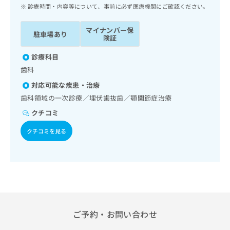
ッ
は
診療時間・内容等について、事前に必ず医療機関にご確認ください。
ク
こ
ナ
ち
マイナンバー保
駐車場あり
ビ
険証
ら
に
関
診療科目
広
す
広
歯科
告
る
告
代
対応可能な疾患・治療
お
出
理
問
歯科領域の一次診療／埋伏歯抜歯／顎関節症治療
稿
店
い
の
クチコミ
合
の
お
わ
方
問
クチコミを見る
せ
い
は
は
合
こ
こ
わ
ち
ち
せ
ら
ら
は
こ
こち
ち
広
らは
広
ら
ご予約・お問い合わせ
告
マイ
告
出
ナビ