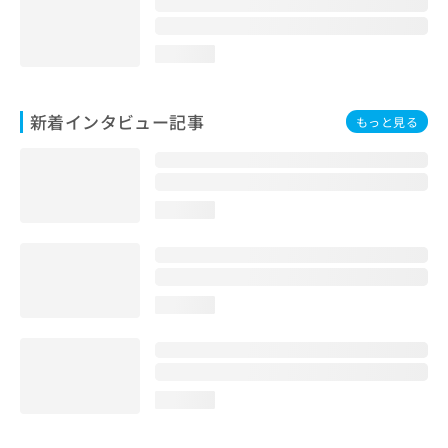
loading...
新着インタビュー記事
もっと見る
loading...
loading...
loading...