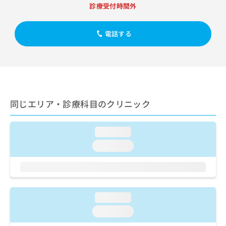
出
稿
クリ
資
診療受付時間外
稿
ニッ
の
料
クナ
の
お
の
ビサ
お
電話する
問
ご
イト
問
い
請
への
い
合
お問
求
合
合せ
わ
は
フォ
わ
せ
こ
ーム
せ
は
ち
とな
は
こ
ら
りま
同じエリア・診療科目のクリニック
こ
ち
す。
ち
ら
クリ
無
ら
ニッ
料
loading...
クの
資
情
予
loading...
料
報
約・
の
症状
拡
のご
ご
充
相談
請
の
など
求
お
はで
loading...
は
申
きま
こ
せん
し
loading...
ので
ち
込