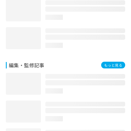
お
問
い
loading...
合
わ
せ
は
こ
loading...
ち
ら
編集・監修記事
もっと見る
loading...
loading...