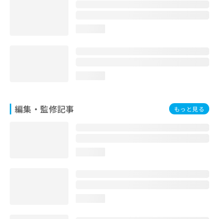
お
問
い
loading...
合
わ
せ
は
こ
loading...
ち
ら
編集・監修記事
もっと見る
loading...
loading...