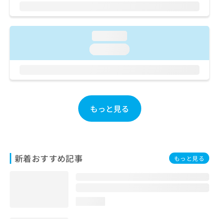
ご了
ら
み
承く
は
ださ
こ
無
い。
ち
料
loading...
ら
情
loading...
報
拡
掲
充
載
の
情
お
報
申
の
もっと見る
し
修
込
正
み
は
は
こ
こ
ち
新着おすすめ記事
もっと見る
ち
ら
ら
そ
の
loading...
他
の