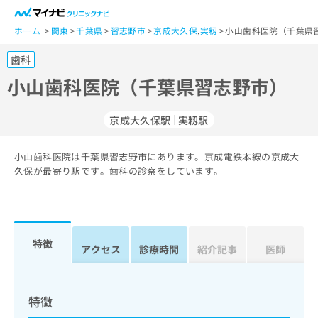
一
般
ホーム
関東
千葉県
習志野市
京成大久保
,
実籾
小山歯科医院（千葉県
ユ
歯科
ー
ザ
小山歯科医院（千葉県習志野市）
ー
の
京成大久保駅
実籾駅
方
は
こ
小山歯科医院は千葉県習志野市にあります。京成電鉄本線の京成大
久保が最寄り駅です。歯科の診察をしています。
ち
ら
医
マ
療
イ
特徴
アクセス
診療時間
紹介記事
医師
関
ナ
係
ビ
者
ク
の
リ
特徴
方
ニ