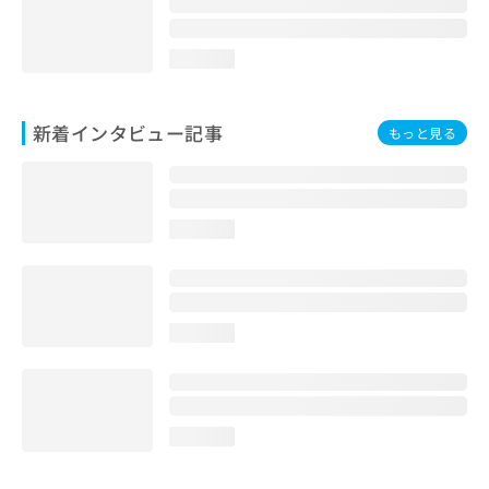
loading...
新着インタビュー記事
もっと見る
loading...
loading...
loading...