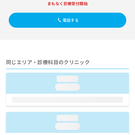
出
稿
クリ
資
まもなく診療受付開始
稿
ニッ
の
料
クナ
の
お
の
ビサ
お
電話する
問
ご
イト
問
い
請
への
い
合
お問
求
合
合せ
わ
は
フォ
わ
せ
こ
ーム
せ
は
ち
とな
は
こ
ら
りま
同じエリア・診療科目のクリニック
こ
ち
す。
ち
ら
クリ
無
ら
ニッ
料
loading...
クの
資
情
予
loading...
料
報
約・
の
症状
拡
のご
ご
充
相談
請
の
など
求
お
はで
loading...
は
申
きま
こ
せん
し
loading...
ので
ち
込