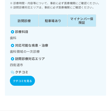
ッ
は
診療時間・内容等について、事前に必ず医療機関にご確認ください。
ク
訪問診療対応エリアは、事前に必ず医療機関にご確認ください。
こ
ナ
ち
ビ
マイナンバー保
ら
訪問診療
駐車場あり
に
険証
関
広
診療科目
す
広
告
る
歯科
告
代
お
出
対応可能な疾患・治療
理
問
稿
歯科領域の一次診療
店
い
の
合
の
お
訪問診療対応エリア
わ
方
問
四街道市
せ
い
は
は
クチコミ
合
こ
こ
わ
ち
クチコミを見る
ち
せ
ら
ら
は
こ
こち
ち
広
らは
広
ら
告
マイ
告
出
ナビ