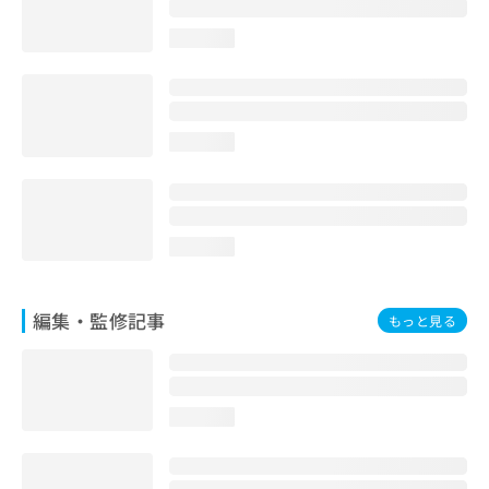
お
問
loading...
い
合
わ
せ
loading...
は
こ
ち
ら
loading...
編集・監修記事
もっと見る
loading...