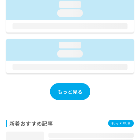
ご了
ら
み
loading...
承く
は
ださ
loading...
こ
無
い。
ち
料
ら
情
報
拡
掲
loading...
充
載
loading...
の
情
お
報
申
の
し
修
込
正
み
は
もっと見る
は
こ
こ
ち
ち
ら
ら
そ
新着おすすめ記事
もっと見る
の
他
の