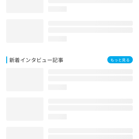
loading...
loading...
新着インタビュー記事
もっと見る
loading...
loading...