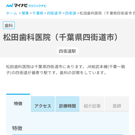
一
般
ホーム
関東
千葉県
四街道市
四街道
松田歯科医院（千葉県四街道市 
ユ
歯科
ー
ザ
松田歯科医院（千葉県四街道市）
ー
の
四街道駅
方
は
こ
松田歯科医院は千葉県四街道市にあります。JR総武本線(千葉～銚
子)の四街道が最寄り駅です。歯科の診察をしています。
ち
ら
医
マ
療
イ
特徴
アクセス
診療時間
紹介記事
医師
関
ナ
係
ビ
者
ク
の
リ
特徴
方
ニ