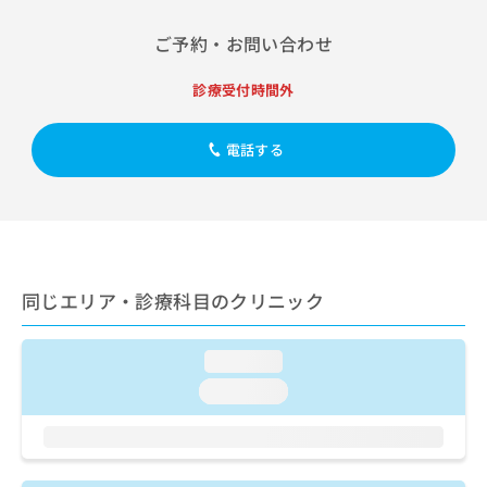
出
稿
クリ
資
稿
ニッ
の
料
ご予約・お問い合わせ
クナ
の
お
の
ビサ
お
問
ご
イト
診療受付時間外
問
い
請
への
い
合
お問
求
合
合せ
わ
は
電話する
フォ
わ
せ
こ
ーム
せ
は
ち
とな
は
こ
ら
りま
こ
ち
す。
ち
ら
クリ
無
ら
ニッ
料
クの
同じエリア・診療科目のクリニック
資
情
予
料
報
約・
の
症状
拡
のご
loading...
ご
充
相談
請
の
loading...
など
求
お
はで
は
申
きま
こ
せん
し
ので
ち
込