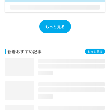
ご了
ら
み
承く
は
ださ
こ
無
い。
ち
料
ら
情
もっと見る
報
拡
掲
充
載
の
情
お
報
新着おすすめ記事
もっと見る
申
の
し
修
込
正
み
は
は
こ
loading...
こ
ち
ち
ら
ら
そ
loading...
の
他
の