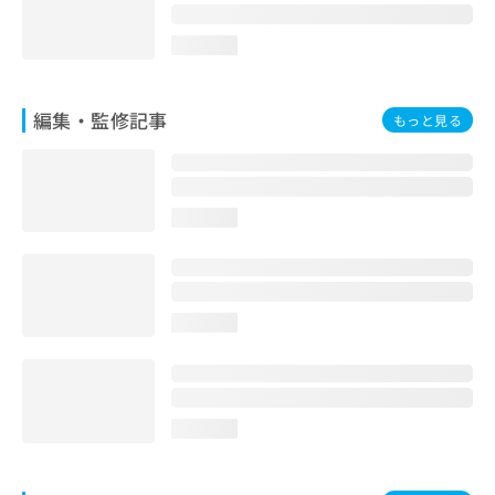
お
問
loading...
い
合
わ
編集・監修記事
もっと見る
せ
は
こ
ち
ら
loading...
loading...
loading...