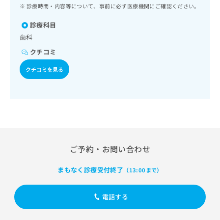
ッ
は
診療時間・内容等について、事前に必ず医療機関にご確認ください。
ク
こ
ナ
診療科目
ち
ビ
歯科
ら
に
クチコミ
関
広
す
広
クチコミを見る
告
る
告
代
お
出
理
問
稿
店
い
の
合
の
お
わ
方
問
せ
い
は
は
合
こ
ご予約・お問い合わせ
こ
わ
ち
ち
せ
ら
まもなく診療受付終了
（13:00まで）
ら
は
こ
こち
ち
広
電話する
らは
広
ら
告
マイ
告
出
ナビ