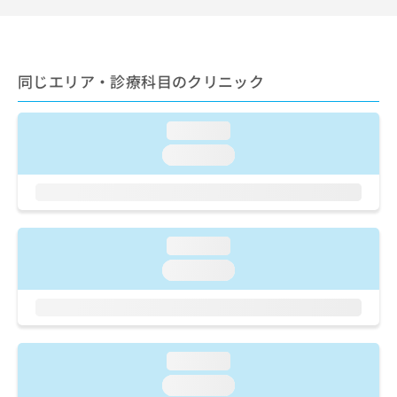
出
稿
クリ
資
稿
ニッ
の
料
クナ
の
お
の
ビサ
お
問
ご
イト
問
同じエリア・診療科目のクリニック
い
請
への
い
合
お問
求
合
合せ
わ
は
フォ
わ
loading...
せ
こ
ーム
せ
は
ち
loading...
とな
は
こ
ら
りま
こ
ち
す。
ち
ら
クリ
無
ら
ニッ
料
クの
資
loading...
情
予
料
報
約・
loading...
の
症状
拡
のご
ご
充
相談
請
の
など
求
お
はで
は
申
きま
loading...
こ
せん
し
ので
ち
loading...
込