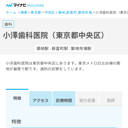
一
般
ホーム
関東
東京都
中央区
築地
,
新富町
,
築地市場
小澤歯科医院（東京
ユ
歯科
ー
ザ
小澤歯科医院（東京都中央区）
ー
の
築地駅
新富町駅
築地市場駅
方
は
こ
小澤歯科医院は東京都中央区にあります。東京メトロ日比谷線の築
地が最寄り駅です。歯科の診察をしています。
ち
ら
医
マ
療
イ
特徴
アクセス
診療時間
紹介記事
医師
関
ナ
係
ビ
者
ク
の
リ
特徴
方
ニ