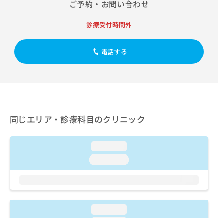
出
ご予約・お問い合わせ
稿
クリ
資
稿
ニッ
の
料
クナ
の
お
診療受付時間外
の
ビサ
お
問
ご
イト
問
い
請
への
い
電話する
合
お問
求
合
合せ
わ
は
フォ
わ
せ
こ
ーム
せ
は
ち
とな
は
こ
ら
りま
こ
ち
す。
ち
ら
クリ
無
同じエリア・診療科目のクリニック
ら
ニッ
料
クの
資
情
予
料
報
約・
loading...
の
症状
拡
loading...
のご
ご
充
相談
請
の
など
求
お
はで
は
申
きま
こ
せん
し
loading...
ので
ち
込