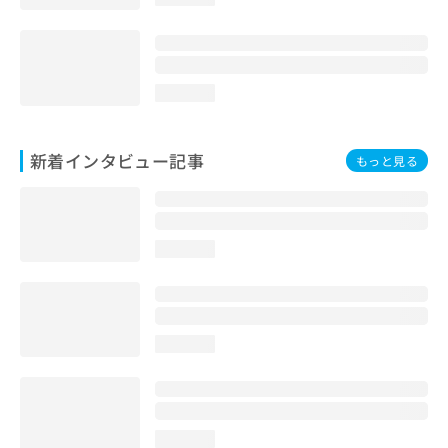
loading...
新着インタビュー記事
もっと見る
loading...
loading...
loading...