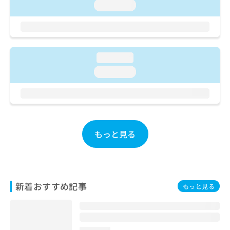
ご了
ら
み
loading...
承く
は
ださ
こ
無
い。
ち
料
ら
情
loading...
報
拡
掲
loading...
充
載
の
情
お
報
申
の
し
修
込
正
もっと見る
み
は
は
こ
こ
ち
ち
ら
ら
新着おすすめ記事
もっと見る
そ
の
他
の