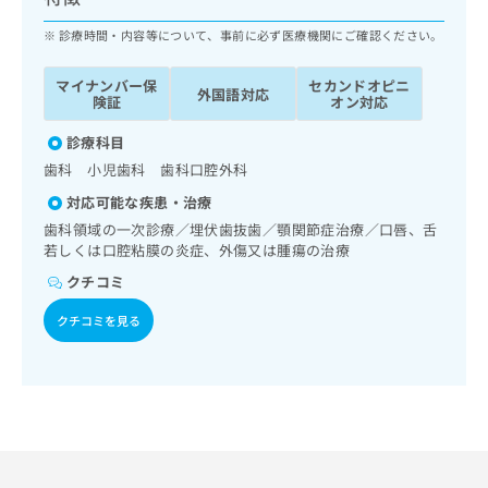
ッ
は
ク
診療時間・内容等について、事前に必ず医療機関にご確認ください。
こ
ナ
ち
ビ
ら
マイナンバー保
セカンドオピニ
外国語対応
に
険証
オン対応
関
広
す
診療科目
広
告
る
告
歯科 小児歯科 歯科口腔外科
代
お
出
対応可能な疾患・治療
理
問
稿
店
い
歯科領域の一次診療／埋伏歯抜歯／顎関節症治療／口唇、舌
の
若しくは口腔粘膜の炎症、外傷又は腫瘍の治療
合
の
お
わ
方
問
クチコミ
せ
い
は
は
合
クチコミを見る
こ
こ
わ
ち
ち
せ
ら
ら
は
こ
こち
ち
広
らは
広
ら
告
マイ
告
出
ナビ