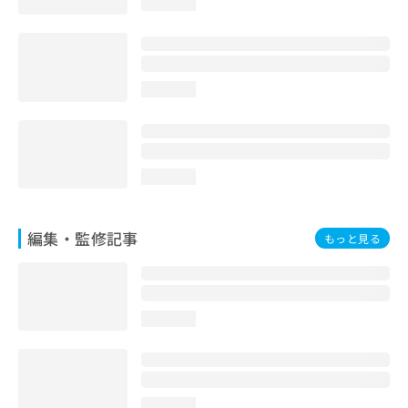
loading...
お
問
い
合
わ
loading...
せ
は
こ
ち
ら
loading...
編集・監修記事
もっと見る
loading...
loading...