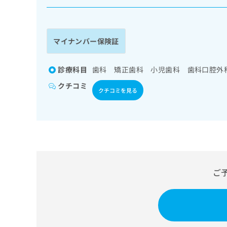
係
ク
者
リ
の
ニ
ッ
方
マイナンバー保険証
ク
は
ナ
こ
ビ
診療科目
歯科 矯正歯科 小児歯科 歯科口腔外
ち
に
クチコミ
関
ら
クチコミを見る
す
る
お
広
広
問
告
告
い
出
代
合
稿
わ
理
の
せ
ご
店
お
は
の
問
こ
い
方
ち
合
ら
は
わ
こ