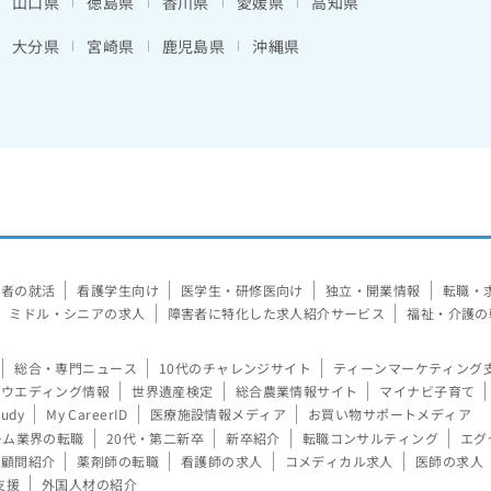
山口県
徳島県
香川県
愛媛県
高知県
大分県
宮崎県
鹿児島県
沖縄県
験者の就活
看護学生向け
医学生・研修医向け
独立・開業情報
転職・
ミドル・シニアの求人
障害者に特化した求人紹介サービス
福祉・介護の
総合・専門ニュース
10代のチャレンジサイト
ティーンマーケティング
ウエディング情報
世界遺産検定
総合農業情報サイト
マイナビ子育て
tudy
My CareerID
医療施設情報メディア
お買い物サポートメディア
ーム業界の転職
20代・第二新卒
新卒紹介
転職コンサルティング
エグ
顧問紹介
薬剤師の転職
看護師の求人
コメディカル求人
医師の求人
支援
外国人材の紹介