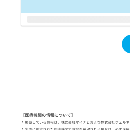
拡
資
きま
充
料
せん
の
ので
の
ご了
お
ご
承く
申
請
ださ
し
求
い。
込
は
み
こ
は
ち
こ
ら
ち
ら
無
料
掲
情
載
報
情
拡
報
充
の
の
修
お
【医療機関の情報について】
正
申
掲載している情報は、株式会社マイナビおよび株式会社ウェルネ
は
し
こ
実際に検索された医療機関で受診を希望される場合は、必ず医療
込