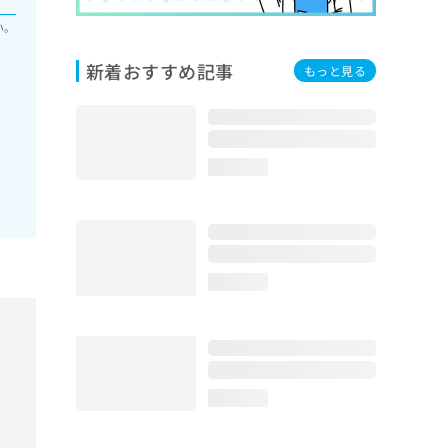
い。
新着おすすめ記事
もっと見る
loading...
loading...
loading...