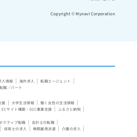
Copyright © Mynavi Corporation
求人情報
海外求人
転職エージェント
転職／パート
支援
大学生活情報
働く女性の生活情報
ECサイト構築・D2C事業支援
ふるさと納税
ゼクティブ転職
会計士の転職
保育士の求人
無期雇用派遣
介護の求人