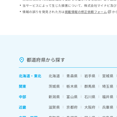
ち
み
当サービスによって生じた損害について、株式会社マイナビ及び
ら
は
情報の誤りを発見された方は
掲載情報の修正依頼フォーム
か
こ
ち
そ
ら
の
他
の
お
問
い
都道府県から探す
合
わ
せ
北海道
・
東北
北海道
青森県
岩手県
宮城県
は
こ
関東
茨城県
栃木県
群馬県
埼玉県
ち
ら
中部
新潟県
富山県
石川県
福井県
近畿
滋賀県
京都府
大阪府
兵庫県