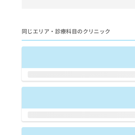
せ
こち
ち
らは
は
マイ
こ
ら
ナビ
ち
クリ
ら
ニッ
同じエリア・診療科目のクリニック
クナ
広
ビサ
広
資
イト
告
告
への
料
出
出
お問
の
稿
合せ
稿
ご
の
フォ
の
請
お
ーム
お
求
問
とな
問
りま
は
い
い
す。
こ
合
合
クリ
ち
わ
ニッ
わ
ら
せ
クの
せ
は
予
は
約・
こ
こ
無
症状
ち
ち
のご
料
ら
相談
ら
情
など
報
はで