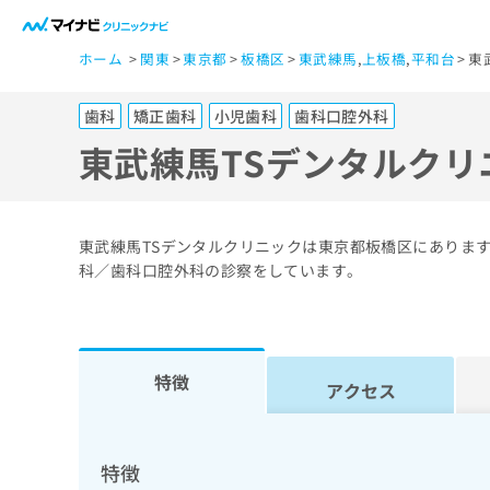
一
ホーム
関東
東京都
板橋区
東武練馬
,
上板橋
,
平和台
東
般
ユ
歯科
矯正歯科
小児歯科
歯科口腔外科
ー
ザ
東武練馬TSデンタルク
ー
の
方
東武練馬TSデンタルクリニックは東京都板橋区にありま
は
科／歯科口腔外科の診察をしています。
こ
ち
ら
特徴
アクセス
医
マ
療
イ
ナ
関
特徴
ビ