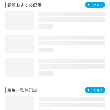
お
新着おすすめ記事
もっと見る
問
い
合
わ
loading...
せ
は
こ
ち
ら
loading...
loading...
編集・監修記事
もっと見る