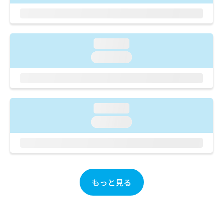
ご了
ら
み
承く
は
ださ
こ
無
い。
ち
料
loading...
ら
情
報
loading...
拡
掲
充
載
の
情
お
報
申
の
loading...
し
修
loading...
込
正
み
は
は
こ
こ
ち
ち
ら
ら
もっと見る
そ
の
他
の