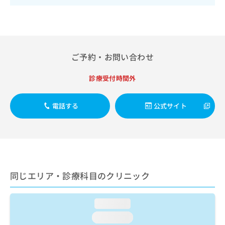
出
稿
クリ
資
稿
ニッ
の
料
クナ
の
お
の
ビサ
お
問
ご
イト
問
い
請
への
い
合
お問
ご予約・お問い合わせ
求
合
合せ
わ
は
フォ
わ
せ
こ
診療受付時間外
ーム
せ
は
ち
とな
は
こ
ら
りま
こ
ち
電話する
公式サイト
す。
ち
ら
クリ
無
ら
ニッ
料
クの
資
情
予
料
報
約・
の
症状
拡
のご
ご
充
同じエリア・診療科目のクリニック
相談
請
の
など
求
お
はで
は
申
きま
loading...
こ
せん
し
loading...
ので
ち
込