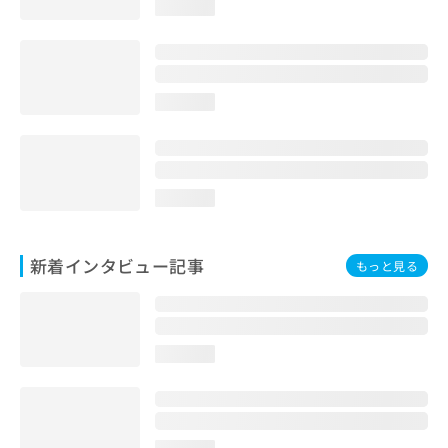
loading...
loading...
loading...
新着インタビュー記事
もっと見る
loading...