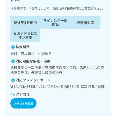
ッ
は
ク
診療時間・内容等について、事前に必ず医療機関にご確認ください。
こ
ナ
ち
ビ
ら
マイナンバー保
駅徒歩5分圏内
外国語対応
に
険証
関
広
セカンドオピニ
す
広
告
オン対応
る
告
代
お
出
診療科目
理
問
稿
歯科 矯正歯科 小児歯科
店
い
の
合
の
お
対応可能な疾患・治療
わ
方
問
歯科領域の一次診療／顎関節症治療／口唇、舌若しくは口腔
せ
い
は
粘膜の炎症、外傷又は腫瘍の治療
は
合
こ
対応クレジットカード
こ
わ
ち
ち
せ
VISA／MASTER／JCB／AMEX／DINERS／DISCOVER／銀聯
ら
ら
は
クチコミ
こ
こち
ち
広
クチコミを見る
らは
広
ら
告
マイ
告
出
ナビ