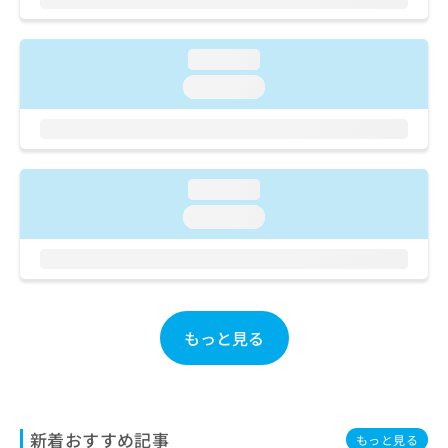
ご了
ら
み
承く
は
ださ
こ
無
い。
loading...
ち
料
loading...
ら
情
報
拡
掲
充
載
の
情
loading...
お
報
申
の
loading...
し
修
込
正
み
は
は
こ
こ
ち
ち
もっと見る
ら
ら
そ
の
他
新着おすすめ記事
もっと見る
の