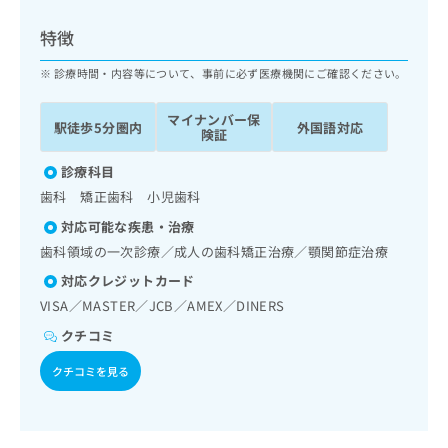
ッ
は
ク
こ
特徴
ナ
ち
ビ
診療時間・内容等について、事前に必ず医療機関にご確認ください。
ら
に
関
マイナンバー保
広
駅徒歩5分圏内
外国語対応
す
広
険証
告
る
告
代
お
診療科目
出
理
問
稿
歯科 矯正歯科 小児歯科
店
い
の
対応可能な疾患・治療
合
の
お
わ
歯科領域の一次診療／成人の歯科矯正治療／顎関節症治療
方
問
せ
い
は
対応クレジットカード
は
合
こ
VISA／MASTER／JCB／AMEX／DINERS
こ
わ
ち
ち
せ
クチコミ
ら
ら
は
クチコミを見る
こ
こち
ち
広
らは
広
ら
告
マイ
告
出
ナビ