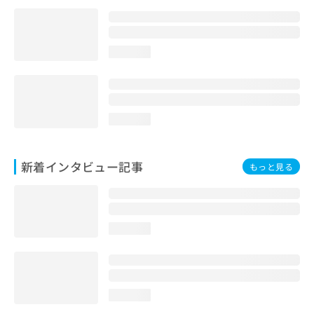
loading...
loading...
新着インタビュー記事
もっと見る
loading...
loading...