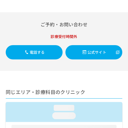
出
稿
クリ
資
稿
ニッ
の
料
クナ
の
お
の
ビサ
お
問
ご
イト
ご予約・お問い合わせ
問
い
請
への
い
合
お問
求
合
合せ
診療受付時間外
わ
は
フォ
わ
せ
こ
ーム
せ
は
ち
とな
電話する
公式サイト
は
こ
ら
りま
こ
ち
す。
ち
ら
クリ
無
ら
ニッ
料
クの
資
情
予
料
報
約・
の
症状
拡
同じエリア・診療科目のクリニック
のご
ご
充
相談
請
の
など
求
loading...
お
はで
は
申
きま
loading...
こ
せん
し
ので
ち
込