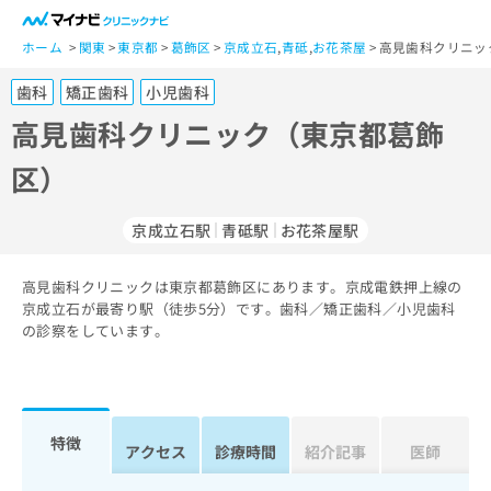
一
般
ホーム
関東
東京都
葛飾区
京成立石
,
青砥
,
お花茶屋
高見歯科クリニッ
ユ
歯科
矯正歯科
小児歯科
ー
ザ
高見歯科クリニック（東京都葛飾
ー
区）
の
方
は
京成立石駅
青砥駅
お花茶屋駅
こ
ち
高見歯科クリニックは東京都葛飾区にあります。京成電鉄押上線の
ら
京成立石が最寄り駅（徒歩5分）です。歯科／矯正歯科／小児歯科
の診察をしています。
医
マ
療
イ
関
ナ
係
ビ
者
ク
特徴
アクセス
診療時間
紹介記事
医師
の
リ
方
ニ