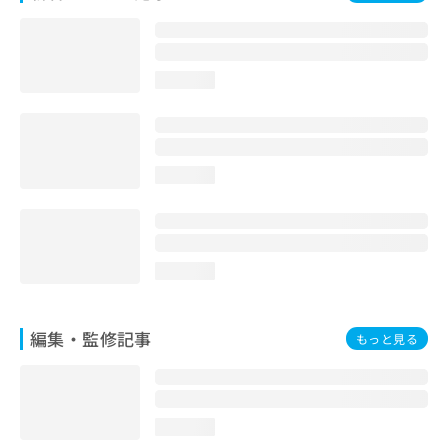
お
問
い
合
loading...
わ
せ
は
こ
ち
loading...
ら
loading...
編集・監修記事
もっと見る
loading...