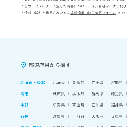
ち
み
当サービスによって生じた損害について、株式会社マイナビ及び
ら
は
情報の誤りを発見された方は
掲載情報の修正依頼フォーム
か
こ
ち
そ
ら
の
他
の
お
問
い
都道府県から探す
合
わ
せ
北海道
・
東北
北海道
青森県
岩手県
宮城県
は
こ
関東
茨城県
栃木県
群馬県
埼玉県
ち
ら
中部
新潟県
富山県
石川県
福井県
近畿
滋賀県
京都府
大阪府
兵庫県