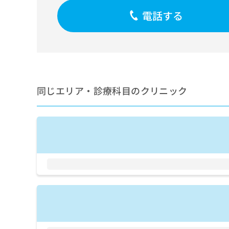
せ
こち
ち
らは
は
電話する
マイ
こ
ら
ナビ
ち
クリ
ら
ニッ
クナ
広
ビサ
広
資
イト
告
告
への
料
出
出
同じエリア・診療科目のクリニック
お問
の
稿
合せ
稿
ご
の
フォ
の
請
お
ーム
お
求
問
とな
問
りま
は
い
い
す。
こ
合
合
クリ
ち
わ
ニッ
わ
ら
せ
クの
せ
は
予
は
約・
こ
こ
無
症状
ち
ち
のご
料
ら
相談
ら
情
など
報
はで