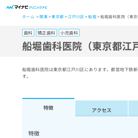
一
ホーム
関東
東京都
江戸川区
船堀
船堀歯科医院（東京
般
ユ
歯科
矯正歯科
小児歯科
ー
ザ
船堀歯科医院（東京都江
ー
の
方
船堀歯科医院は東京都江戸川区にあります。都営地下鉄新
は
す。
こ
ち
ら
特徴
アクセス
医
マ
療
イ
ナ
関
特徴
ビ