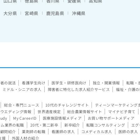
山口県
徳島県
香川県
愛媛県
高知県
大分県
宮崎県
鹿児島県
沖縄県
験者の就活
看護学生向け
医学生・研修医向け
独立・開業情報
転職・
ミドル・シニアの求人
障害者に特化した求人紹介サービス
福祉・介護の
総合・専門ニュース
10代のチャレンジサイト
ティーンマーケティング
ウエディング情報
世界遺産検定
総合農業情報サイト
マイナビ子育て
tudy
My CareerID
医療施設情報メディア
お買い物サポートメディア
ーム業界の転職
20代・第二新卒
新卒紹介
転職コンサルティング
エグ
顧問紹介
薬剤師の転職
看護師の求人
コメディカル求人
医師の求人
支援
外国人材の紹介