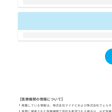
拡
資
きま
充
料
せん
の
ので
の
ご了
お
ご
承く
申
請
ださ
し
求
い。
込
は
み
こ
は
ち
こ
ら
ち
ら
無
料
掲
情
載
報
情
拡
報
充
の
の
修
お
【医療機関の情報について】
正
申
掲載している情報は、株式会社マイナビおよび株式会社ウェルネ
は
し
こ
実際に検索された医療機関で受診を希望される場合は、必ず医療
込