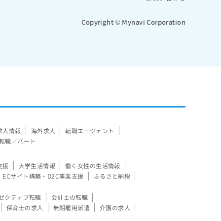
Copyright © Mynavi Corporation
求人情報
海外求人
転職エージェント
転職／パート
支援
大学生活情報
働く女性の生活情報
ECサイト構築・D2C事業支援
ふるさと納税
ゼクティブ転職
会計士の転職
保育士の求人
無期雇用派遣
介護の求人