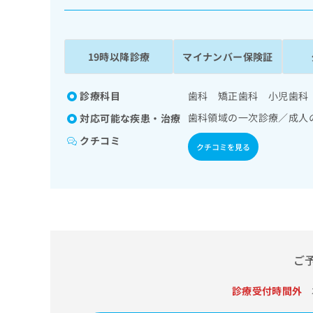
係
ク
者
リ
の
ニ
ッ
方
19時以降診療
マイナンバー保険証
ク
は
ナ
こ
ビ
診療科目
歯科 矯正歯科 小児歯科
ち
に
歯科領域の一次診療／成人
対応可能な疾患・治療
関
ら
す
クチコミ
クチコミを見る
る
お
広
広
問
告
告
い
出
代
合
稿
わ
理
の
せ
店
お
は
の
ご
問
こ
い
方
ち
合
ら
診療受付時間外
は
わ
こ