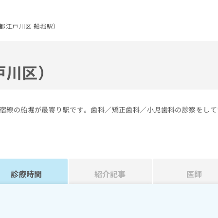
都江戸川区 船堀駅）
戸川区）
宿線の船堀が最寄り駅です。歯科／矯正歯科／小児歯科の診察をして
診療時間
紹介記事
医師