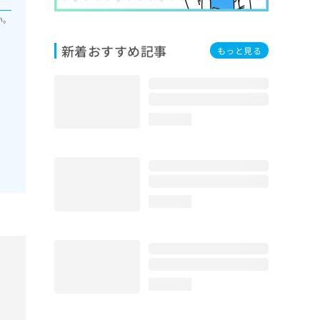
い。
新着おすすめ記事
もっと見る
loading...
loading...
loading...