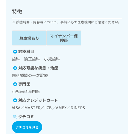
ッ
は
ク
こ
特徴
ナ
ち
ビ
診療時間・内容等について、事前に必ず医療機関にご確認ください。
ら
に
関
マイナンバー保
広
駐車場あり
す
広
険証
告
る
告
代
お
診療科目
出
理
問
稿
歯科 矯正歯科 小児歯科
店
い
の
対応可能な疾患・治療
合
の
お
わ
歯科領域の一次診療
方
問
せ
い
は
専門医
は
合
こ
小児歯科専門医
こ
わ
ち
ち
せ
対応クレジットカード
ら
ら
は
VISA／MASTER／JCB／AMEX／DINERS
こ
こち
クチコミ
ち
広
らは
広
ら
告
マイ
クチコミを見る
告
出
ナビ