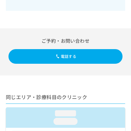
出
稿
クリ
資
稿
ニッ
の
料
クナ
の
お
の
ビサ
お
問
ご
イト
問
い
請
への
い
合
お問
求
合
合せ
わ
は
ご予約・お問い合わせ
フォ
わ
せ
こ
ーム
せ
は
ち
とな
は
こ
ら
電話する
りま
こ
ち
す。
ち
ら
クリ
無
ら
ニッ
料
クの
資
情
予
料
報
約・
の
症状
拡
同じエリア・診療科目のクリニック
のご
ご
充
相談
請
の
など
求
お
はで
loading...
は
申
きま
こ
loading...
せん
し
ので
ち
込