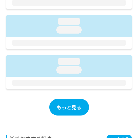
ご了
ら
み
承く
は
ださ
こ
無
い。
loading...
ち
料
ら
情
loading...
報
拡
掲
充
載
の
情
お
報
loading...
申
の
loading...
し
修
込
正
み
は
は
こ
こ
ち
ち
ら
もっと見る
ら
そ
の
他
の