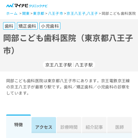
一
般
ホーム
関東
東京都
八王子市
京王八王子
,
八王子
岡部こども歯科医院
ユ
歯科
矯正歯科
小児歯科
ー
ザ
岡部こども歯科医院（東京都八王子
ー
市）
の
方
は
京王八王子駅
八王子駅
こ
ち
岡部こども歯科医院は東京都八王子市にあります。京王電鉄京王線
ら
の京王八王子が最寄り駅です。歯科／矯正歯科／小児歯科の診察を
しています。
医
マ
療
イ
関
ナ
係
ビ
者
ク
特徴
アクセス
診療時間
紹介記事
医師
の
リ
方
ニ