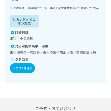
ッ
は
ク
診療時間・内容等について、事前に必ず医療機関にご確認ください。
こ
ナ
ち
ビ
ら
セカンドオピニ
に
オン対応
関
広
す
診療科目
広
告
る
告
歯科 小児歯科
代
お
出
対応可能な疾患・治療
理
問
稿
店
い
歯科領域の一次診療／成人の歯科矯正治療／顎関節症治療
の
合
の
お
クチコミ
わ
方
問
せ
い
は
クチコミを見る
は
合
こ
こ
わ
ち
ち
せ
ら
ら
は
こ
こち
ち
広
らは
広
ら
告
マイ
告
ご予約・お問い合わせ
出
ナビ