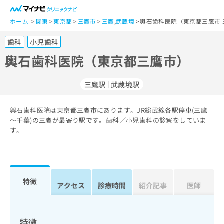
一
般
ホーム
関東
東京都
三鷹市
三鷹
,
武蔵境
輿石歯科医院（東京都三鷹市 
ユ
歯科
小児歯科
ー
ザ
輿石歯科医院（東京都三鷹市）
ー
の
三鷹駅
武蔵境駅
方
は
こ
輿石歯科医院は東京都三鷹市にあります。JR総武線各駅停車(三鷹
～千葉)の三鷹が最寄り駅です。歯科／小児歯科の診察をしていま
ち
す。
ら
医
マ
療
イ
関
ナ
特徴
アクセス
診療時間
紹介記事
医師
係
ビ
者
ク
の
リ
方
ニ
特徴