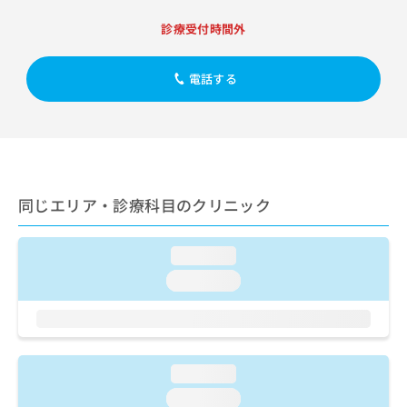
出
稿
クリ
資
稿
ニッ
の
料
診療受付時間外
クナ
の
お
の
ビサ
お
問
ご
イト
問
電話する
い
請
への
い
合
お問
求
合
合せ
わ
は
フォ
わ
せ
こ
ーム
せ
は
ち
とな
は
こ
ら
りま
こ
ち
す。
同じエリア・診療科目のクリニック
ち
ら
クリ
無
ら
ニッ
料
クの
資
情
予
loading...
料
報
約・
loading...
の
症状
拡
のご
ご
充
相談
請
の
など
求
お
はで
は
申
きま
loading...
こ
せん
し
ので
ち
込
loading...