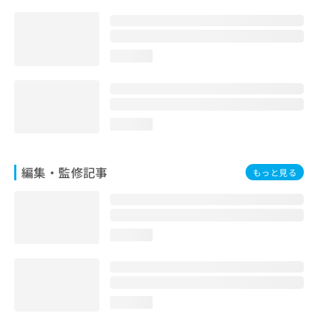
お
問
い
合
loading...
わ
せ
は
こ
ち
loading...
ら
編集・監修記事
もっと見る
loading...
loading...