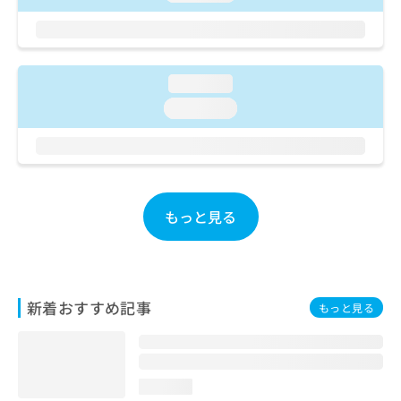
ご了
ら
み
承く
は
ださ
こ
無
い。
ち
料
ら
情
loading...
報
loading...
拡
掲
充
載
の
情
お
報
申
の
し
修
もっと見る
込
正
み
は
は
こ
こ
ち
ち
ら
新着おすすめ記事
もっと見る
ら
そ
の
他
loading...
の