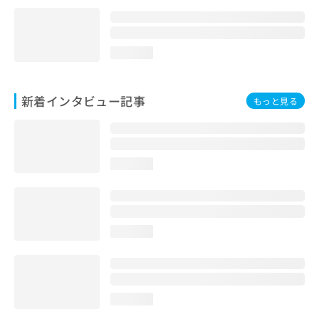
loading...
新着インタビュー記事
もっと見る
loading...
loading...
loading...