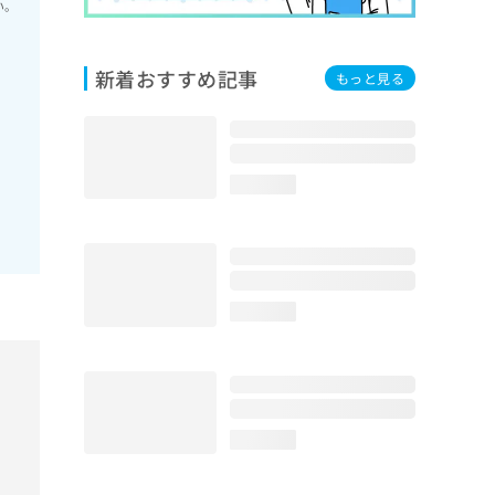
い。
新着おすすめ記事
もっと見る
loading...
loading...
loading...