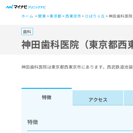
一
ホーム
関東
東京都
西東京市
ひばりヶ丘
神田歯科医院
般
ユ
歯科
ー
ザ
神田歯科医院（東京都西
ー
の
方
神田歯科医院は東京都西東京市にあります。西武鉄道池袋
は
こ
ち
ら
特徴
アクセス
医
マ
療
イ
特徴
ナ
関
ビ