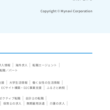
Copyright © Mynavi Corporation
求人情報
海外求人
転職エージェント
転職／パート
支援
大学生活情報
働く女性の生活情報
ECサイト構築・D2C事業支援
ふるさと納税
ゼクティブ転職
会計士の転職
保育士の求人
無期雇用派遣
介護の求人