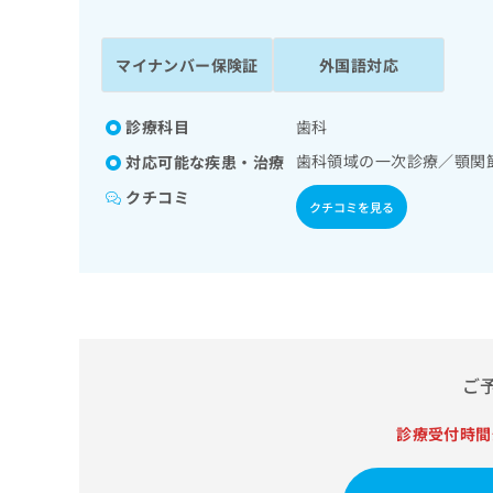
係
ク
者
リ
の
ニ
マイナンバー保険証
外国語対応
ッ
方
ク
は
ナ
診療科目
歯科
こ
ビ
歯科領域の一次診療／顎関
対応可能な疾患・治療
ち
に
関
ら
クチコミ
クチコミを見る
す
る
お
広
広
問
告
告
い
出
代
合
稿
わ
理
の
せ
店
ご
お
は
の
問
こ
い
診療受付時間
方
ち
合
ら
は
わ
こ