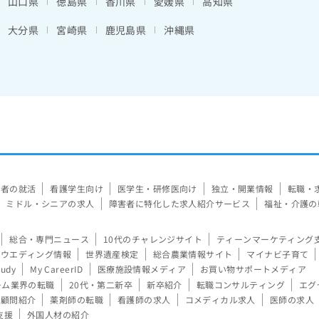
山口県
徳島県
香川県
愛媛県
高知県
大分県
宮崎県
鹿児島県
沖縄県
験者の就活
看護学生向け
医学生・研修医向け
独立・開業情報
転職・
ミドル・シニアの求人
障害者に特化した求人紹介サービス
福祉・介護の
総合・専門ニュース
10代のチャレンジサイト
ティーンマーケティング
ウエディング情報
世界遺産検定
総合農業情報サイト
マイナビ子育て
tudy
My CareerID
医療施設情報メディア
お買い物サポートメディア
ーム業界の転職
20代・第二新卒
新卒紹介
転職コンサルティング
エグ
顧問紹介
薬剤師の転職
看護師の求人
コメディカル求人
医師の求人
支援
外国人材の紹介