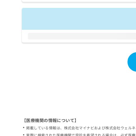
拡
資
きま
充
料
せん
の
ので
の
ご了
お
ご
承く
申
請
ださ
し
求
い。
込
は
み
こ
は
ち
こ
ら
ち
ら
無
料
掲
情
載
報
情
拡
報
充
の
の
修
お
【医療機関の情報について】
正
申
掲載している情報は、株式会社マイナビおよび株式会社ウェルネ
は
し
こ
実際に検索された医療機関で受診を希望される場合は、必ず医療
込