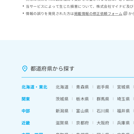
ち
み
当サービスによって生じた損害について、株式会社マイナビ及び
ら
は
情報の誤りを発見された方は
掲載情報の修正依頼フォーム
か
こ
ち
そ
ら
の
他
の
お
問
い
都道府県から探す
合
わ
せ
北海道
・
東北
北海道
青森県
岩手県
宮城県
は
こ
関東
茨城県
栃木県
群馬県
埼玉県
ち
ら
中部
新潟県
富山県
石川県
福井県
近畿
滋賀県
京都府
大阪府
兵庫県