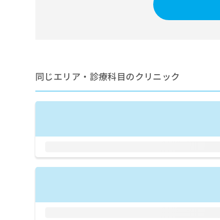
せ
こち
ち
らは
は
マイ
こ
ら
ナビ
ち
クリ
ら
ニッ
クナ
広
ビサ
広
資
イト
告
同じエリア・診療科目のクリニック
告
への
料
出
出
お問
の
稿
合せ
稿
ご
の
フォ
の
請
お
ーム
お
求
問
とな
問
りま
は
い
い
す。
こ
合
合
クリ
ち
わ
ニッ
わ
ら
せ
クの
せ
は
予
は
約・
こ
こ
無
症状
ち
ち
のご
料
ら
相談
ら
情
など
報
はで