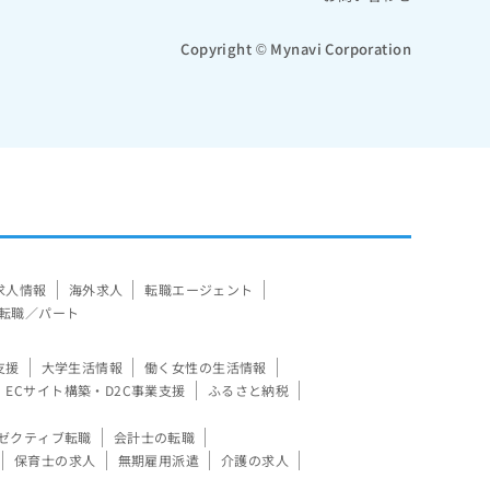
Copyright © Mynavi Corporation
求人情報
海外求人
転職エージェント
転職／パート
支援
大学生活情報
働く女性の生活情報
ECサイト構築・D2C事業支援
ふるさと納税
ゼクティブ転職
会計士の転職
保育士の求人
無期雇用派遣
介護の求人