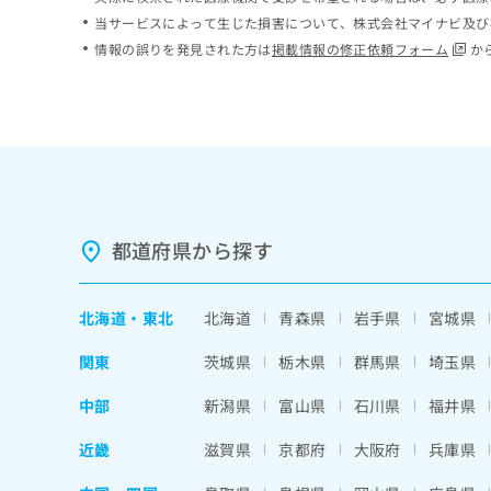
ち
み
当サービスによって生じた損害について、株式会社マイナビ及び
ら
は
情報の誤りを発見された方は
掲載情報の修正依頼フォーム
か
こ
ち
そ
ら
の
他
の
お
問
い
都道府県から探す
合
わ
せ
北海道
・
東北
北海道
青森県
岩手県
宮城県
は
こ
関東
茨城県
栃木県
群馬県
埼玉県
ち
ら
中部
新潟県
富山県
石川県
福井県
近畿
滋賀県
京都府
大阪府
兵庫県