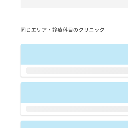
せ
こち
ち
らは
は
マイ
こ
ら
ナビ
ち
クリ
ら
ニッ
同じエリア・診療科目のクリニック
クナ
広
ビサ
広
資
イト
告
告
への
料
出
出
お問
の
稿
合せ
稿
ご
の
フォ
の
請
お
ーム
お
求
問
とな
問
りま
は
い
い
す。
こ
合
合
クリ
ち
わ
ニッ
わ
ら
せ
クの
せ
は
予
は
約・
こ
こ
無
症状
ち
ち
のご
料
ら
相談
ら
情
など
報
はで