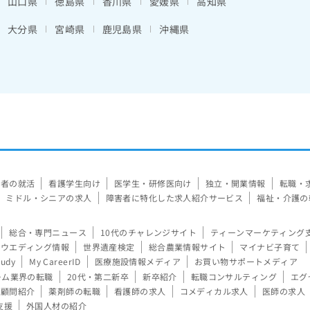
山口県
徳島県
香川県
愛媛県
高知県
大分県
宮崎県
鹿児島県
沖縄県
験者の就活
看護学生向け
医学生・研修医向け
独立・開業情報
転職・
ミドル・シニアの求人
障害者に特化した求人紹介サービス
福祉・介護の
総合・専門ニュース
10代のチャレンジサイト
ティーンマーケティング
ウエディング情報
世界遺産検定
総合農業情報サイト
マイナビ子育て
tudy
My CareerID
医療施設情報メディア
お買い物サポートメディア
ーム業界の転職
20代・第二新卒
新卒紹介
転職コンサルティング
エグ
顧問紹介
薬剤師の転職
看護師の求人
コメディカル求人
医師の求人
支援
外国人材の紹介