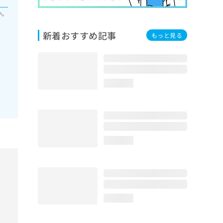
い。
新着おすすめ記事
もっと見る
loading...
loading...
loading...