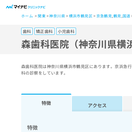
一
ホーム
関東
神奈川県
横浜市鶴見区
京急鶴見
,
鶴見
,
国道
般
ユ
歯科
矯正歯科
小児歯科
ー
ザ
森歯科医院（神奈川県横
ー
の
方
森歯科医院は神奈川県横浜市鶴見区にあります。京浜急行
は
科の診察をしています。
こ
ち
ら
特徴
アクセス
医
マ
療
イ
ナ
関
特徴
ビ