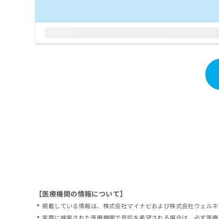
拡
資
きま
充
料
せん
の
ので
の
ご了
お
ご
承く
申
請
ださ
し
求
い。
込
は
み
こ
は
ち
こ
ら
ち
ら
無
料
掲
情
載
報
情
拡
報
充
の
の
修
お
【医療機関の情報について】
正
申
掲載している情報は、株式会社マイナビおよび株式会社ウェルネ
は
し
こ
実際に検索された医療機関で受診を希望される場合は、必ず医療
込