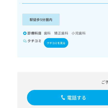
係
ク
者
リ
の
ニ
ッ
方
駅徒歩5分圏内
ク
は
ナ
こ
ビ
診療科目
歯科 矯正歯科 小児歯科
ち
に
クチコミ
関
ら
クチコミを見る
す
る
お
広
広
問
告
告
い
出
代
合
稿
わ
理
の
せ
ご
店
お
は
の
問
こ
い
方
ち
電話する
合
ら
は
わ
こ