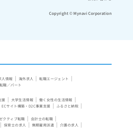
Copyright © Mynavi Corporation
求人情報
海外求人
転職エージェント
転職／パート
支援
大学生活情報
働く女性の生活情報
ECサイト構築・D2C事業支援
ふるさと納税
ゼクティブ転職
会計士の転職
保育士の求人
無期雇用派遣
介護の求人