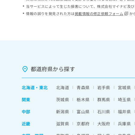
ち
み
当サービスによって生じた損害について、株式会社マイナビ及び
ら
は
情報の誤りを発見された方は
掲載情報の修正依頼フォーム
か
こ
ち
そ
ら
の
他
の
お
問
い
都道府県から探す
合
わ
せ
北海道
・
東北
北海道
青森県
岩手県
宮城県
は
こ
関東
茨城県
栃木県
群馬県
埼玉県
ち
ら
中部
新潟県
富山県
石川県
福井県
近畿
滋賀県
京都府
大阪府
兵庫県