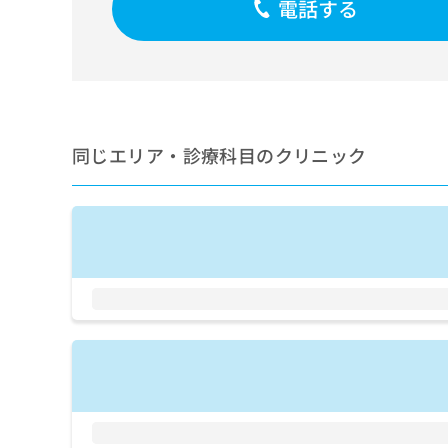
電話する
せ
こち
ち
らは
は
マイ
こ
ら
ナビ
ち
クリ
ら
ニッ
クナ
広
ビサ
広
資
イト
告
同じエリア・診療科目のクリニック
告
への
料
出
出
お問
の
稿
合せ
稿
ご
の
フォ
の
請
お
ーム
お
求
問
とな
問
りま
は
い
い
す。
こ
合
合
クリ
ち
わ
ニッ
わ
ら
せ
クの
せ
は
予
は
約・
こ
こ
無
症状
ち
ち
のご
料
ら
相談
ら
情
など
報
はで