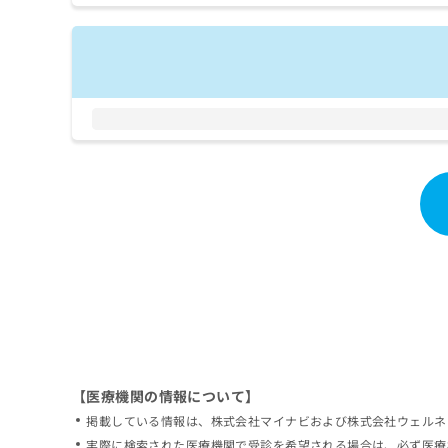
拡
資
きま
充
料
せん
の
ので
の
ご了
お
ご
承く
申
請
ださ
し
求
い。
込
は
み
こ
は
ち
こ
ら
ち
ら
無
料
掲
情
載
報
情
拡
報
充
の
の
修
お
【医療機関の情報について】
正
申
掲載している情報は、株式会社マイナビおよび株式会社ウェルネ
は
し
こ
実際に検索された医療機関で受診を希望される場合は、必ず医療
込