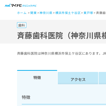
一
ホーム
関東
神奈川県
横浜市保土ケ谷区
東戸塚
斉藤歯
般
ユ
歯科
ー
ザ
斉藤歯科医院（神奈川県
ー
の
方
斉藤歯科医院は神奈川県横浜市保土ケ谷区にあります。J
は
こ
ち
ら
特徴
アクセス
医
マ
療
イ
特徴
ナ
関
ビ