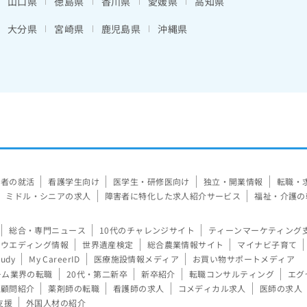
山口県
徳島県
香川県
愛媛県
高知県
大分県
宮崎県
鹿児島県
沖縄県
験者の就活
看護学生向け
医学生・研修医向け
独立・開業情報
転職・
ミドル・シニアの求人
障害者に特化した求人紹介サービス
福祉・介護の
総合・専門ニュース
10代のチャレンジサイト
ティーンマーケティング
ウエディング情報
世界遺産検定
総合農業情報サイト
マイナビ子育て
tudy
My CareerID
医療施設情報メディア
お買い物サポートメディア
ーム業界の転職
20代・第二新卒
新卒紹介
転職コンサルティング
エグ
顧問紹介
薬剤師の転職
看護師の求人
コメディカル求人
医師の求人
支援
外国人材の紹介