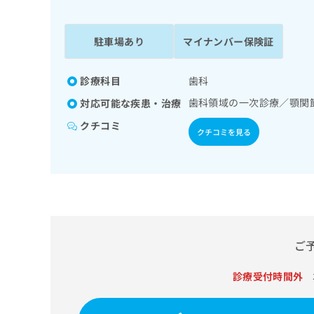
係
ク
者
リ
の
ニ
駐車場あり
マイナンバー保険証
ッ
方
ク
は
ナ
診療科目
歯科
こ
ビ
歯科領域の一次診療／顎関
対応可能な疾患・治療
ち
に
関
ら
クチコミ
クチコミを見る
す
る
お
広
広
問
告
告
い
出
代
合
稿
わ
理
の
せ
店
ご
お
は
の
問
こ
い
診療受付時間外
方
ち
合
ら
は
わ
こ