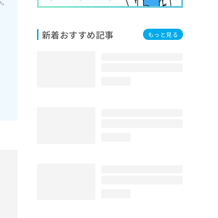
い。
新着おすすめ記事
もっと見る
loading...
loading...
loading...