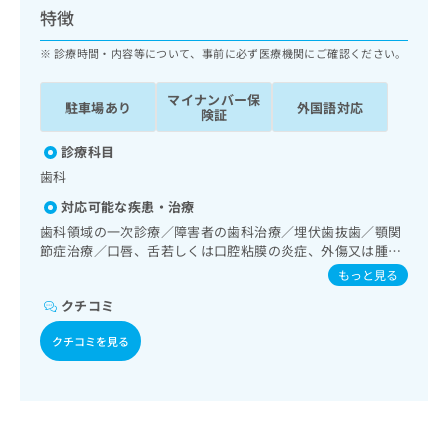
ッ
は
特徴
ク
こ
ナ
診療時間・内容等について、事前に必ず医療機関にご確認ください。
ち
ビ
ら
に
マイナンバー保
駐車場あり
外国語対応
関
険証
広
す
広
告
る
診療科目
告
代
お
出
歯科
理
問
稿
対応可能な疾患・治療
店
い
の
合
の
歯科領域の一次診療／障害者の歯科治療／埋伏歯抜歯／顎関
お
わ
節症治療／口唇、舌若しくは口腔粘膜の炎症、外傷又は腫瘍
方
問
の治療
せ
い
は
もっと見る
は
合
こ
クチコミ
こ
わ
ち
ち
せ
ら
クチコミを見る
ら
は
こ
こち
ち
広
らは
広
ら
告
マイ
告
出
ナビ