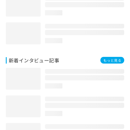
loading...
loading...
新着インタビュー記事
もっと見る
loading...
loading...