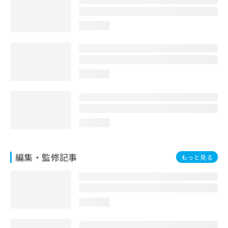
お
問
loading...
い
合
わ
せ
は
loading...
こ
ち
ら
loading...
編集・監修記事
もっと見る
loading...