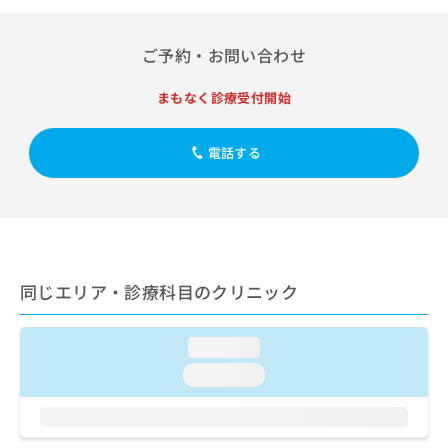
出
稿
クリ
資
稿
ニッ
の
料
クナ
の
お
の
ご予約・お問い合わせ
ビサ
お
問
ご
イト
問
い
請
への
まもなく診療受付開始
い
合
お問
求
合
合せ
わ
は
フォ
わ
せ
こ
電話する
ーム
せ
は
ち
とな
は
こ
ら
りま
こ
ち
す。
ち
ら
クリ
無
ら
ニッ
料
クの
資
情
予
同じエリア・診療科目のクリニック
料
報
約・
の
症状
拡
のご
ご
充
loading...
相談
請
の
など
求
loading...
お
はで
は
申
きま
こ
せん
し
ので
ち
込