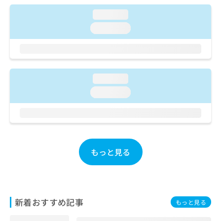
ご了
ら
み
承く
loading...
は
ださ
こ
無
い。
loading...
ち
料
ら
情
報
拡
掲
充
載
loading...
の
情
loading...
お
報
申
の
し
修
込
正
み
は
は
こ
もっと見る
こ
ち
ち
ら
ら
そ
の
新着おすすめ記事
もっと見る
他
の