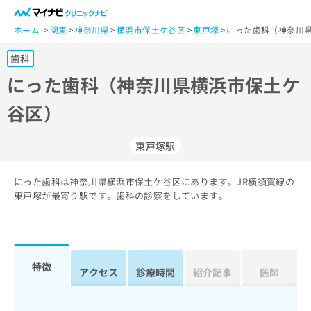
一
般
ホーム
関東
神奈川県
横浜市保土ケ谷区
東戸塚
にった歯科（神奈川県
ユ
歯科
ー
ザ
にった歯科（神奈川県横浜市保土ケ
ー
谷区）
の
方
は
東戸塚駅
こ
ち
にった歯科は神奈川県横浜市保土ケ谷区にあります。JR横須賀線の
ら
東戸塚が最寄り駅です。歯科の診察をしています。
医
マ
療
イ
関
ナ
係
ビ
特徴
アクセス
診療時間
紹介記事
医師
者
ク
の
リ
方
ニ