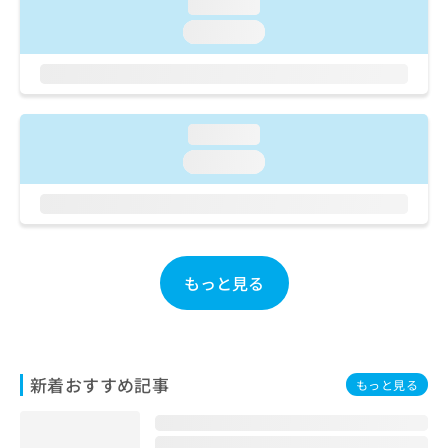
ご了
loading...
ら
み
承く
は
loading...
ださ
こ
無
い。
ち
料
ら
情
報
拡
loading...
掲
充
載
loading...
の
情
お
報
申
の
し
修
込
正
み
は
もっと見る
は
こ
こ
ち
ち
ら
ら
そ
新着おすすめ記事
もっと見る
の
他
の