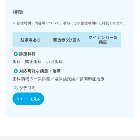
ッ
は
ク
こ
特徴
ナ
ち
ビ
診療時間・内容等について、事前に必ず医療機関にご確認ください。
ら
に
関
マイナンバー保
広
駐車場あり
駅徒歩5分圏内
す
広
険証
告
る
告
代
お
診療科目
出
理
問
稿
歯科 矯正歯科 小児歯科
店
い
の
対応可能な疾患・治療
合
の
お
わ
歯科領域の一次診療／埋伏歯抜歯／顎関節症治療
方
問
せ
い
は
クチコミ
は
合
こ
こ
わ
クチコミを見る
ち
ち
せ
ら
ら
は
こ
こち
ち
広
らは
広
ら
告
マイ
告
出
ナビ