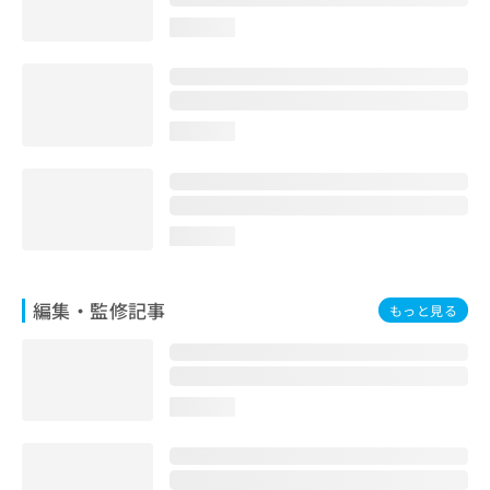
お
loading...
問
い
合
わ
せ
loading...
は
こ
ち
ら
loading...
編集・監修記事
もっと見る
loading...