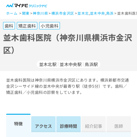
一
般
ホーム
関東
神奈川県
横浜市金沢区
並木北
,
並木中央
,
鳥浜
並木歯科医
ユ
歯科
矯正歯科
小児歯科
ー
ザ
並木歯科医院（神奈川県横浜市金沢
ー
区）
の
方
は
並木北駅
並木中央駅
鳥浜駅
こ
ち
並木歯科医院は神奈川県横浜市金沢区にあります。横浜新都市交通
ら
金沢シーサイド線の並木中央が最寄り駅（徒歩5分）です。歯科／
矯正歯科／小児歯科の診察をしています。
医
マ
療
イ
関
ナ
係
ビ
者
ク
特徴
アクセス
診療時間
紹介記事
医師
の
リ
方
ニ