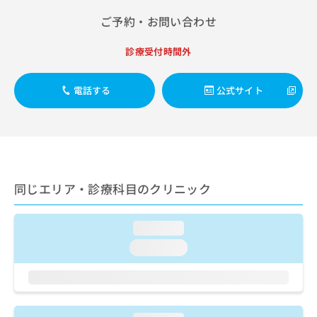
出
稿
クリ
資
稿
ニッ
ご予約・お問い合わせ
の
料
クナ
の
お
の
ビサ
お
問
ご
診療受付時間外
イト
問
い
請
への
い
合
お問
求
合
合せ
電話する
公式サイト
わ
は
フォ
わ
せ
こ
ーム
せ
は
ち
とな
は
こ
ら
りま
こ
ち
す。
ち
ら
クリ
無
ら
ニッ
料
同じエリア・診療科目のクリニック
クの
資
情
予
料
報
約・
の
症状
拡
loading...
のご
ご
充
相談
loading...
請
の
など
求
お
はで
は
申
きま
こ
せん
し
ので
ち
込