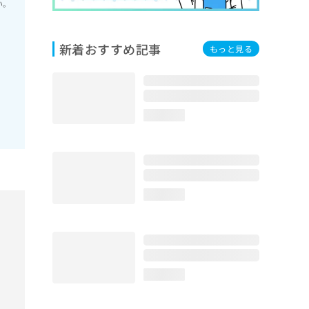
い。
新着おすすめ記事
もっと見る
loading...
loading...
loading...