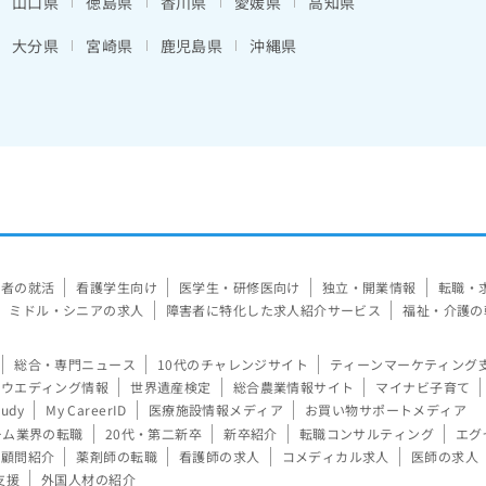
山口県
徳島県
香川県
愛媛県
高知県
大分県
宮崎県
鹿児島県
沖縄県
験者の就活
看護学生向け
医学生・研修医向け
独立・開業情報
転職・
ミドル・シニアの求人
障害者に特化した求人紹介サービス
福祉・介護の
総合・専門ニュース
10代のチャレンジサイト
ティーンマーケティング
ウエディング情報
世界遺産検定
総合農業情報サイト
マイナビ子育て
tudy
My CareerID
医療施設情報メディア
お買い物サポートメディア
ーム業界の転職
20代・第二新卒
新卒紹介
転職コンサルティング
エグ
顧問紹介
薬剤師の転職
看護師の求人
コメディカル求人
医師の求人
支援
外国人材の紹介