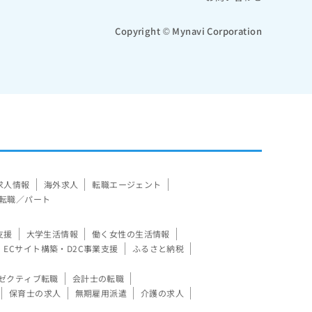
Copyright © Mynavi Corporation
求人情報
海外求人
転職エージェント
転職／パート
支援
大学生活情報
働く女性の生活情報
ECサイト構築・D2C事業支援
ふるさと納税
ゼクティブ転職
会計士の転職
保育士の求人
無期雇用派遣
介護の求人