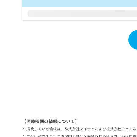
拡
資
きま
充
料
せん
の
ので
の
ご了
お
ご
承く
申
請
ださ
し
求
い。
込
は
み
こ
は
ち
こ
ら
ち
ら
無
料
掲
情
載
報
情
拡
報
充
の
の
修
お
【医療機関の情報について】
正
申
掲載している情報は、株式会社マイナビおよび株式会社ウェルネ
は
し
こ
実際に検索された医療機関で受診を希望される場合は、必ず医療
込