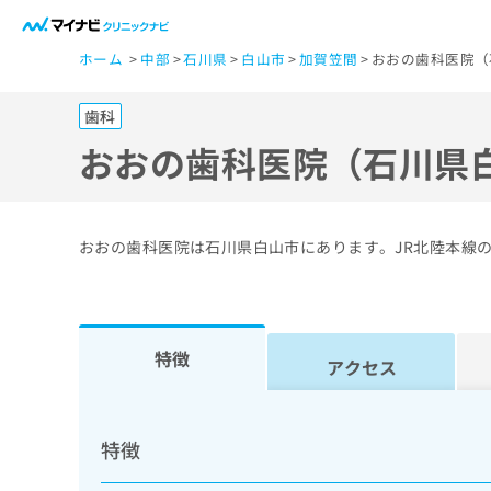
一
ホーム
中部
石川県
白山市
加賀笠間
おおの歯科医院（
般
ユ
歯科
ー
ザ
おおの歯科医院（石川県
ー
の
方
おおの歯科医院は石川県白山市にあります。JR北陸本線
は
こ
ち
ら
特徴
アクセス
医
マ
療
イ
特徴
ナ
関
ビ