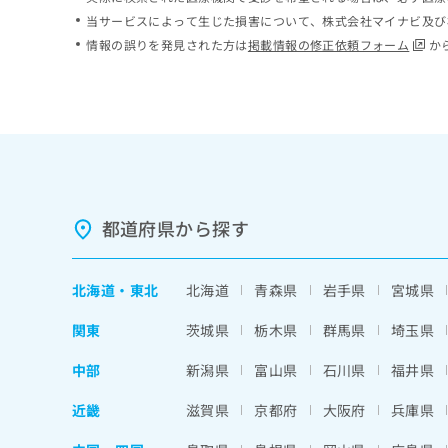
ち
み
当サービスによって生じた損害について、株式会社マイナビ及び
ら
は
情報の誤りを発見された方は
掲載情報の修正依頼フォーム
か
こ
ち
そ
ら
の
他
の
お
問
い
都道府県から探す
合
わ
せ
北海道
・
東北
北海道
青森県
岩手県
宮城県
は
こ
関東
茨城県
栃木県
群馬県
埼玉県
ち
ら
中部
新潟県
富山県
石川県
福井県
近畿
滋賀県
京都府
大阪府
兵庫県