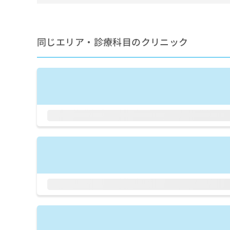
せ
こち
ち
らは
は
マイ
こ
ら
ナビ
ち
クリ
同じエリア・診療科目のクリニック
ら
ニッ
クナ
広
ビサ
広
資
イト
告
告
への
料
出
出
お問
の
稿
合せ
稿
ご
の
フォ
の
請
お
ーム
お
求
問
とな
問
りま
は
い
い
す。
こ
合
合
クリ
ち
わ
ニッ
わ
ら
せ
クの
せ
は
予
は
約・
こ
こ
無
症状
ち
ち
のご
料
ら
相談
ら
情
など
報
はで