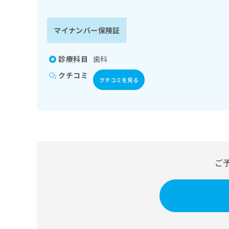
係
ク
者
リ
の
ニ
マイナンバー保険証
ッ
方
ク
は
ナ
診療科目
歯科
こ
ビ
クチコミ
ち
に
クチコミを見る
関
ら
す
る
お
広
広
問
告
告
い
出
代
合
稿
わ
ご
理
の
せ
店
お
は
の
問
こ
い
方
ち
合
ら
は
わ
こ