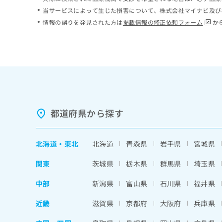
ち
み
当サービスによって生じた損害について、株式会社マイナビ及び
ら
は
情報の誤りを発見された方は
掲載情報の修正依頼フォーム
か
こ
ち
そ
ら
の
他
の
お
問
い
都道府県から探す
合
わ
せ
北海道
・
東北
北海道
青森県
岩手県
宮城県
は
こ
関東
茨城県
栃木県
群馬県
埼玉県
ち
ら
中部
新潟県
富山県
石川県
福井県
近畿
滋賀県
京都府
大阪府
兵庫県