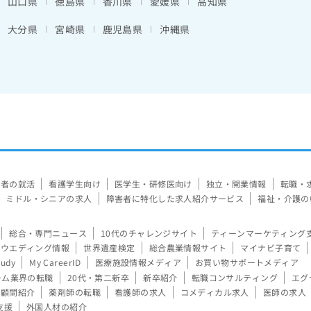
山口県
徳島県
香川県
愛媛県
高知県
大分県
宮崎県
鹿児島県
沖縄県
験者の就活
看護学生向け
医学生・研修医向け
独立・開業情報
転職・
ミドル・シニアの求人
障害者に特化した求人紹介サービス
福祉・介護の
総合・専門ニュース
10代のチャレンジサイト
ティーンマーケティング
ウエディング情報
世界遺産検定
総合農業情報サイト
マイナビ子育て
tudy
My CareerID
医療施設情報メディア
お買い物サポートメディア
ーム業界の転職
20代・第二新卒
新卒紹介
転職コンサルティング
エグ
顧問紹介
薬剤師の転職
看護師の求人
コメディカル求人
医師の求人
支援
外国人材の紹介