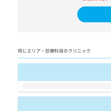
せ
こち
ち
らは
は
マイ
こ
ら
ナビ
ち
クリ
ら
ニッ
クナ
広
ビサ
広
資
イト
告
告
への
料
出
出
お問
の
稿
合せ
稿
ご
同じエリア・診療科目のクリニック
の
フォ
の
請
お
ーム
お
求
問
とな
問
りま
は
い
い
す。
こ
合
合
クリ
ち
わ
ニッ
わ
ら
せ
クの
せ
は
予
は
約・
こ
こ
無
症状
ち
ち
のご
料
ら
相談
ら
情
など
報
はで