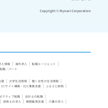
Copyright © Mynavi Corporation
求人情報
海外求人
転職エージェント
転職／パート
支援
大学生活情報
働く女性の生活情報
ECサイト構築・D2C事業支援
ふるさと納税
ゼクティブ転職
会計士の転職
保育士の求人
無期雇用派遣
介護の求人