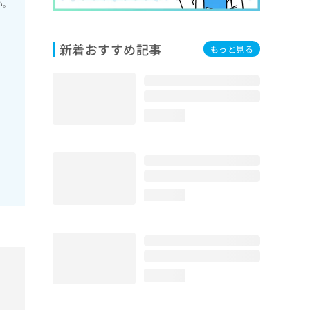
い。
新着おすすめ記事
もっと見る
loading...
loading...
loading...