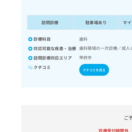
係
ク
者
リ
の
ニ
ッ
訪問診療
駐車場あり
マイ
方
ク
は
ナ
こ
診療科目
歯科
ビ
ち
に
歯科領域の一次診療／成人
対応可能な疾患・治療
関
ら
す
甲府市
訪問診療対応エリア
る
クチコミ
お
クチコミを見る
広
広
問
告
告
い
出
代
合
稿
わ
理
の
せ
店
お
は
の
問
こ
い
方
ち
ご
合
ら
は
わ
診療受付時間外
こ