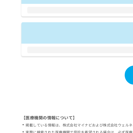
拡
資
きま
充
料
せん
の
ので
の
ご了
お
ご
承く
申
請
ださ
し
求
い。
込
は
み
こ
は
ち
こ
ら
ち
ら
無
料
掲
情
載
報
情
拡
報
充
の
の
修
お
【医療機関の情報について】
正
申
掲載している情報は、株式会社マイナビおよび株式会社ウェルネ
は
し
こ
実際に検索された医療機関で受診を希望される場合は、必ず医療
込