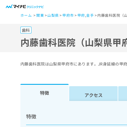
一
ホーム
関東
山梨県
甲府市
甲府
,
金手
内藤歯科医院（山
般
ユ
歯科
ー
ザ
内藤歯科医院（山梨県甲
ー
の
方
内藤歯科医院は山梨県甲府市にあります。JR身延線の甲
は
こ
ち
ら
特徴
アクセス
医
マ
療
イ
特徴
ナ
関
ビ