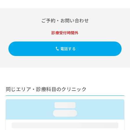
出
稿
クリ
資
稿
ニッ
の
料
クナ
の
お
の
ビサ
お
ご予約・お問い合わせ
問
ご
イト
問
い
請
への
い
合
お問
求
診療受付時間外
合
合せ
わ
は
フォ
わ
せ
こ
ーム
せ
電話する
は
ち
とな
は
こ
ら
りま
こ
ち
す。
ち
ら
クリ
無
ら
ニッ
料
クの
資
情
予
料
報
約・
同じエリア・診療科目のクリニック
の
症状
拡
のご
ご
充
相談
請
の
loading...
など
求
お
はで
loading...
は
申
きま
こ
せん
し
ので
ち
込