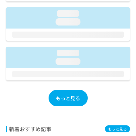
ご了
ら
み
承く
は
ださ
loading...
こ
無
い。
ち
loading...
料
ら
情
報
拡
掲
充
載
の
loading...
情
お
報
loading...
申
の
し
修
込
正
み
は
は
こ
こ
ち
もっと見る
ち
ら
ら
そ
の
他
新着おすすめ記事
もっと見る
の