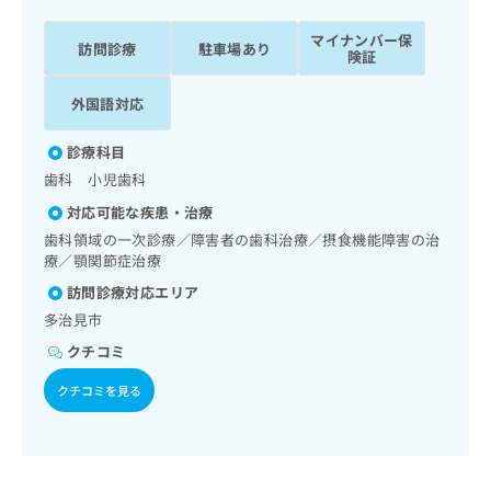
ッ
は
ク
こ
マイナンバー保
訪問診療
駐車場あり
ナ
険証
ち
ビ
ら
に
外国語対応
関
広
す
広
診療科目
告
る
告
歯科 小児歯科
代
お
出
理
問
稿
対応可能な疾患・治療
店
い
の
歯科領域の一次診療／障害者の歯科治療／摂食機能障害の治
合
の
お
療／顎関節症治療
わ
方
問
訪問診療対応エリア
せ
い
は
は
多治見市
合
こ
こ
わ
ち
クチコミ
ち
せ
ら
ら
は
クチコミを見る
こ
こち
ち
広
らは
広
ら
告
マイ
告
出
ナビ