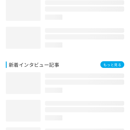
loading...
loading...
新着インタビュー記事
もっと見る
loading...
loading...