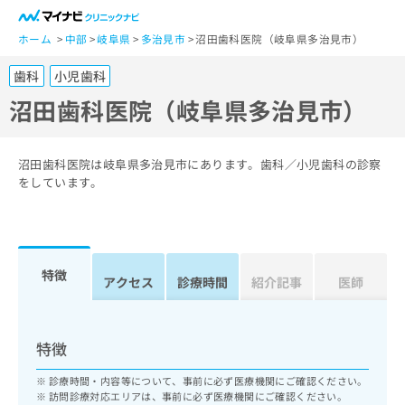
一
般
ホーム
中部
岐阜県
多治見市
沼田歯科医院（岐阜県多治見市）
ユ
歯科
小児歯科
ー
ザ
沼田歯科医院（岐阜県多治見市）
ー
の
方
沼田歯科医院は岐阜県多治見市にあります。歯科／小児歯科の診察
は
をしています。
こ
ち
ら
特徴
医
アクセス
診療時間
紹介記事
医師
マ
療
イ
関
ナ
係
ビ
特徴
者
ク
の
リ
診療時間・内容等について、事前に必ず医療機関にご確認ください。
方
ニ
訪問診療対応エリアは、事前に必ず医療機関にご確認ください。