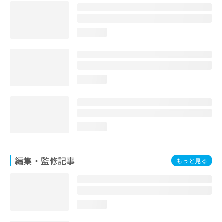
お
問
い
loading...
合
わ
せ
は
こ
loading...
ち
ら
loading...
編集・監修記事
もっと見る
loading...