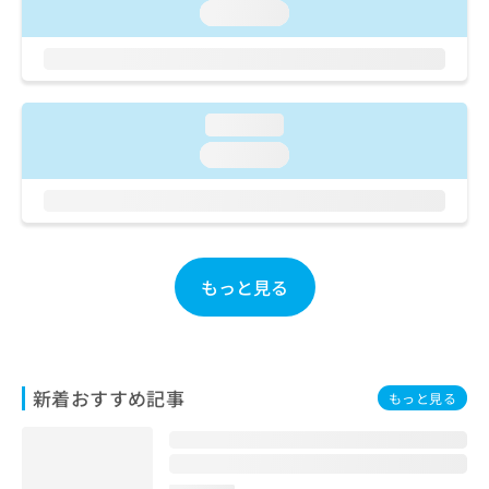
ご了
ら
み
loading...
承く
は
ださ
こ
無
い。
ち
料
ら
情
報
loading...
拡
掲
loading...
充
載
の
情
お
報
申
の
し
修
込
正
もっと見る
み
は
は
こ
こ
ち
ち
ら
ら
新着おすすめ記事
もっと見る
そ
の
他
の