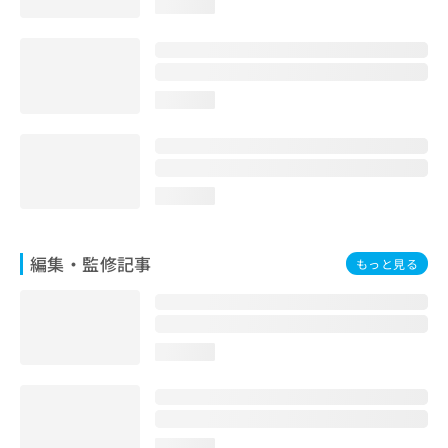
loading...
お
問
い
合
わ
loading...
せ
は
こ
ち
ら
loading...
編集・監修記事
もっと見る
loading...
loading...