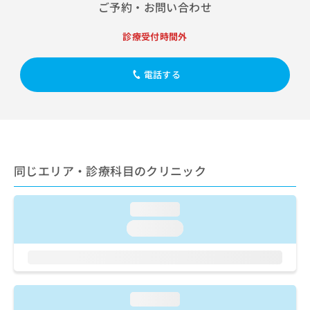
出
ご予約・お問い合わせ
稿
クリ
資
稿
ニッ
の
料
クナ
の
お
の
診療受付時間外
ビサ
お
問
ご
イト
問
い
請
への
い
電話する
合
お問
求
合
合せ
わ
は
フォ
わ
せ
こ
ーム
せ
は
ち
とな
は
こ
ら
りま
こ
ち
す。
ち
ら
クリ
無
同じエリア・診療科目のクリニック
ら
ニッ
料
クの
資
情
予
料
報
約・
loading...
の
症状
拡
loading...
のご
ご
充
相談
請
の
など
求
お
はで
は
申
きま
こ
せん
し
loading...
ので
ち
込