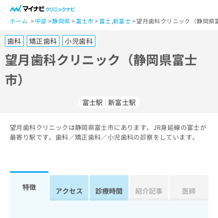
一
般
ホーム
中部
静岡県
富士市
富士
,
新富士
望月歯科クリニック（静岡県富
ユ
歯科
矯正歯科
小児歯科
ー
ザ
望月歯科クリニック（静岡県富士
ー
市）
の
方
は
富士駅
新富士駅
こ
ち
望月歯科クリニックは静岡県富士市にあります。JR身延線の富士が
ら
最寄り駅です。歯科／矯正歯科／小児歯科の診察をしています。
医
マ
療
イ
関
ナ
係
ビ
特徴
アクセス
診療時間
紹介記事
医師
者
ク
の
リ
方
ニ