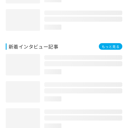
loading...
新着インタビュー記事
もっと見る
loading...
loading...
loading...