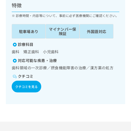
ッ
は
特徴
ク
こ
ナ
診療時間・内容等について、事前に必ず医療機関にご確認ください。
ち
ビ
ら
に
マイナンバー保
駐車場あり
外国語対応
関
険証
広
す
広
告
る
診療科目
告
代
お
出
歯科 矯正歯科 小児歯科
理
問
稿
対応可能な疾患・治療
店
い
の
合
の
歯科領域の一次診療／摂食機能障害の治療／漢方薬の処方
お
わ
方
問
クチコミ
せ
い
は
は
合
クチコミを見る
こ
こ
わ
ち
ち
せ
ら
ら
は
こ
こち
ち
広
らは
広
ら
告
マイ
告
出
ナビ