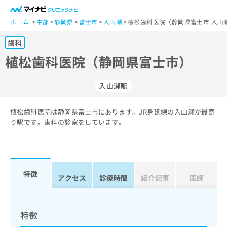
一
般
ホーム
中部
静岡県
富士市
入山瀬
植松歯科医院（静岡県富士市 入山
ユ
歯科
ー
ザ
植松歯科医院（静岡県富士市）
ー
の
入山瀬駅
方
は
こ
植松歯科医院は静岡県富士市にあります。JR身延線の入山瀬が最寄
り駅です。歯科の診察をしています。
ち
ら
医
マ
療
イ
特徴
アクセス
診療時間
紹介記事
医師
関
ナ
係
ビ
者
ク
の
リ
特徴
方
ニ