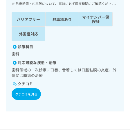
ッ
は
診療時間・内容等について、事前に必ず医療機関にご確認ください。
ク
こ
ナ
ち
マイナンバー保
バリアフリー
駐車場あり
ビ
険証
ら
に
関
外国語対応
広
す
広
告
る
告
診療科目
代
お
出
歯科
理
問
稿
店
い
の
対応可能な疾患・治療
合
の
お
歯科領域の一次診療／口唇、舌若しくは口腔粘膜の炎症、外
わ
方
問
傷又は腫瘍の治療
せ
い
は
クチコミ
は
合
こ
こ
わ
ち
クチコミを見る
ち
せ
ら
ら
は
こ
こち
ち
広
らは
広
ら
告
マイ
告
出
ナビ