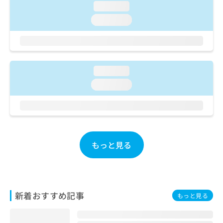
ご了
ら
み
loading...
承く
は
ださ
loading...
こ
無
い。
ち
料
ら
情
報
拡
掲
loading...
充
載
loading...
の
情
お
報
申
の
し
修
込
正
み
は
もっと見る
は
こ
こ
ち
ち
ら
ら
そ
新着おすすめ記事
もっと見る
の
他
の