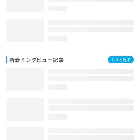
loading...
loading...
新着インタビュー記事
もっと見る
loading...
loading...