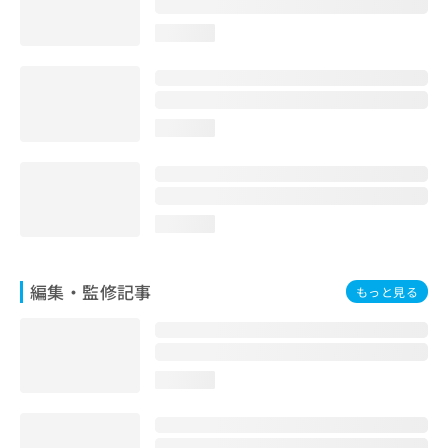
お
問
loading...
い
合
わ
せ
loading...
は
こ
ち
ら
loading...
編集・監修記事
もっと見る
loading...