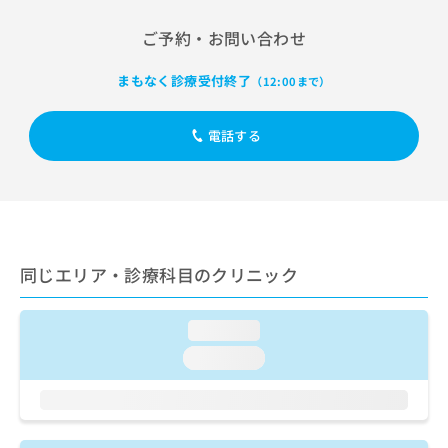
出
稿
クリ
資
稿
ニッ
の
料
ご予約・お問い合わせ
クナ
の
お
の
ビサ
お
問
ご
イト
まもなく診療受付終了
（12:00まで）
問
い
請
への
い
合
お問
求
合
合せ
わ
は
電話する
フォ
わ
せ
こ
ーム
せ
は
ち
とな
は
こ
ら
りま
こ
ち
す。
ち
ら
クリ
無
ら
ニッ
料
クの
同じエリア・診療科目のクリニック
資
情
予
料
報
約・
の
症状
拡
loading...
のご
ご
充
相談
請
の
loading...
など
求
お
はで
は
申
きま
こ
せん
し
ので
ち
込