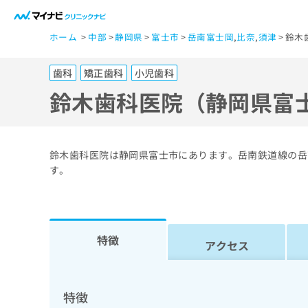
一
ホーム
中部
静岡県
富士市
岳南富士岡
,
比奈
,
須津
鈴木
般
ユ
歯科
矯正歯科
小児歯科
ー
ザ
鈴木歯科医院（静岡県富
ー
の
方
鈴木歯科医院は静岡県富士市にあります。岳南鉄道線の岳
は
す。
こ
ち
ら
特徴
アクセス
医
マ
療
イ
ナ
関
特徴
ビ