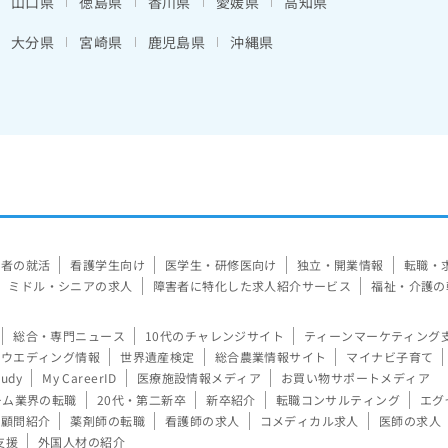
山口県
徳島県
香川県
愛媛県
高知県
大分県
宮崎県
鹿児島県
沖縄県
験者の就活
看護学生向け
医学生・研修医向け
独立・開業情報
転職・
ミドル・シニアの求人
障害者に特化した求人紹介サービス
福祉・介護の
総合・専門ニュース
10代のチャレンジサイト
ティーンマーケティング
ウエディング情報
世界遺産検定
総合農業情報サイト
マイナビ子育て
tudy
My CareerID
医療施設情報メディア
お買い物サポートメディア
ーム業界の転職
20代・第二新卒
新卒紹介
転職コンサルティング
エグ
顧問紹介
薬剤師の転職
看護師の求人
コメディカル求人
医師の求人
支援
外国人材の紹介