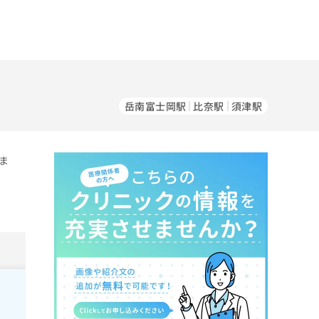
岳南富士岡駅
比奈駅
須津駅
ま