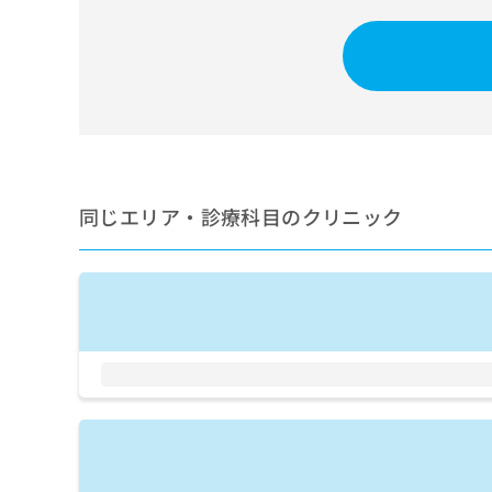
せ
こち
ち
らは
は
マイ
こ
ら
ナビ
ち
クリ
ら
ニッ
クナ
広
ビサ
広
資
イト
告
告
への
料
出
出
お問
の
稿
合せ
稿
同じエリア・診療科目のクリニック
ご
の
フォ
の
請
お
ーム
お
求
問
とな
問
りま
は
い
い
す。
こ
合
合
クリ
ち
わ
ニッ
わ
ら
せ
クの
せ
は
予
は
約・
こ
こ
無
症状
ち
ち
のご
料
ら
相談
ら
情
など
報
はで