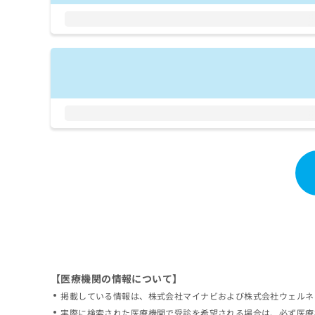
拡
資
きま
充
料
せん
の
ので
の
ご了
お
ご
承く
申
請
ださ
し
求
い。
込
は
み
こ
は
ち
こ
ら
ち
ら
無
料
掲
情
載
報
情
拡
報
充
の
の
修
お
【医療機関の情報について】
正
申
掲載している情報は、株式会社マイナビおよび株式会社ウェルネ
は
し
こ
実際に検索された医療機関で受診を希望される場合は、必ず医療
込