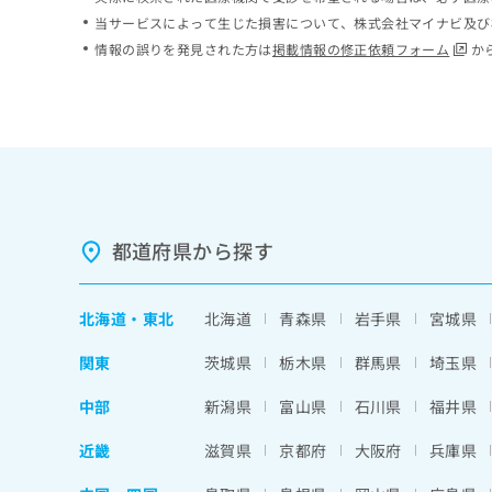
ち
み
当サービスによって生じた損害について、株式会社マイナビ及び
ら
は
情報の誤りを発見された方は
掲載情報の修正依頼フォーム
か
こ
ち
そ
ら
の
他
の
お
問
い
都道府県から探す
合
わ
せ
北海道
・
東北
北海道
青森県
岩手県
宮城県
は
こ
関東
茨城県
栃木県
群馬県
埼玉県
ち
ら
中部
新潟県
富山県
石川県
福井県
近畿
滋賀県
京都府
大阪府
兵庫県