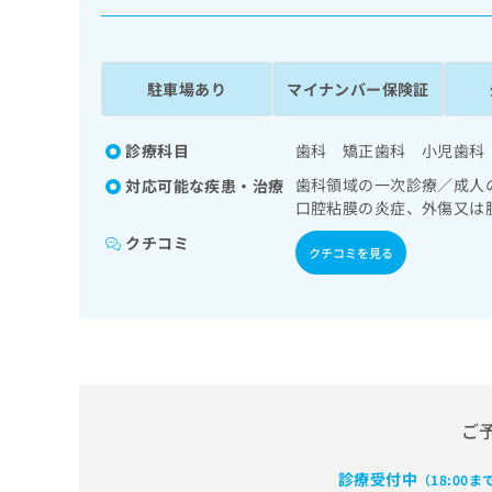
係
ク
者
リ
の
ニ
ッ
方
駐車場あり
マイナンバー保険証
ク
は
ナ
こ
ビ
診療科目
歯科 矯正歯科 小児歯科
ち
に
歯科領域の一次診療／成人
対応可能な疾患・治療
関
ら
口腔粘膜の炎症、外傷又は
す
る
クチコミ
クチコミを見る
お
広
広
問
告
告
い
出
代
合
稿
わ
理
の
せ
店
お
は
の
問
こ
ご
い
方
ち
合
ら
は
わ
診療受付中
（18:00ま
こ