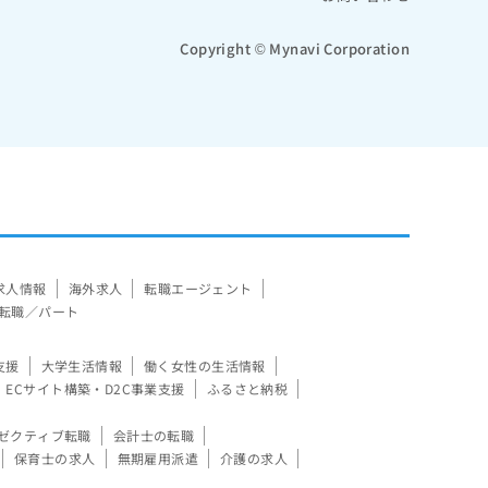
Copyright © Mynavi Corporation
求人情報
海外求人
転職エージェント
転職／パート
支援
大学生活情報
働く女性の生活情報
ECサイト構築・D2C事業支援
ふるさと納税
ゼクティブ転職
会計士の転職
保育士の求人
無期雇用派遣
介護の求人