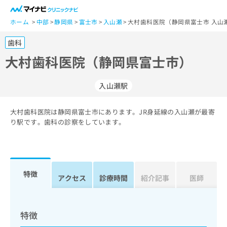
一
般
ホーム
中部
静岡県
富士市
入山瀬
大村歯科医院（静岡県富士市 入山
ユ
歯科
ー
ザ
大村歯科医院（静岡県富士市）
ー
の
入山瀬駅
方
は
こ
大村歯科医院は静岡県富士市にあります。JR身延線の入山瀬が最寄
り駅です。歯科の診察をしています。
ち
ら
医
マ
療
イ
特徴
アクセス
診療時間
紹介記事
医師
関
ナ
係
ビ
者
ク
の
リ
特徴
方
ニ