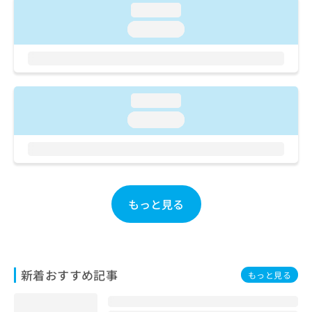
ご了
ら
み
loading...
承く
は
ださ
loading...
こ
無
い。
ち
料
ら
情
報
拡
掲
loading...
充
載
loading...
の
情
お
報
申
の
し
修
込
正
み
は
もっと見る
は
こ
こ
ち
ち
ら
ら
そ
新着おすすめ記事
もっと見る
の
他
の