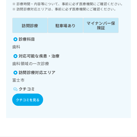
ッ
は
診療時間・内容等について、事前に必ず医療機関にご確認ください。
ク
訪問診療対応エリアは、事前に必ず医療機関にご確認ください。
こ
ナ
ち
ビ
マイナンバー保
ら
訪問診療
駐車場あり
に
険証
関
広
診療科目
す
広
告
る
歯科
告
代
お
出
対応可能な疾患・治療
理
問
稿
歯科領域の一次診療
店
い
の
合
の
お
訪問診療対応エリア
わ
方
問
富士市
せ
い
は
は
クチコミ
合
こ
こ
わ
ち
クチコミを見る
ち
せ
ら
ら
は
こ
こち
ち
広
らは
広
ら
告
マイ
告
出
ナビ