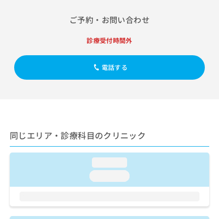
出
稿
クリ
資
稿
ニッ
の
料
ご予約・お問い合わせ
クナ
の
お
の
ビサ
お
問
ご
イト
診療受付時間外
問
い
請
への
い
合
お問
求
合
合せ
わ
は
電話する
フォ
わ
せ
こ
ーム
せ
は
ち
とな
は
こ
ら
りま
こ
ち
す。
ち
ら
クリ
無
ら
ニッ
料
クの
同じエリア・診療科目のクリニック
資
情
予
料
報
約・
の
症状
拡
のご
loading...
ご
充
相談
請
の
loading...
など
求
お
はで
は
申
きま
こ
せん
し
ので
ち
込