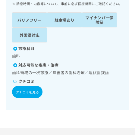
ッ
は
診療時間・内容等について、事前に必ず医療機関にご確認ください。
ク
こ
ナ
ち
マイナンバー保
バリアフリー
駐車場あり
ビ
険証
ら
に
関
外国語対応
広
す
広
告
る
告
診療科目
代
お
出
歯科
理
問
稿
店
い
の
対応可能な疾患・治療
合
の
お
歯科領域の一次診療／障害者の歯科治療／埋伏歯抜歯
わ
方
問
クチコミ
せ
い
は
は
合
こ
クチコミを見る
こ
わ
ち
ち
せ
ら
ら
は
こ
こち
ち
広
らは
広
ら
告
マイ
告
出
ナビ