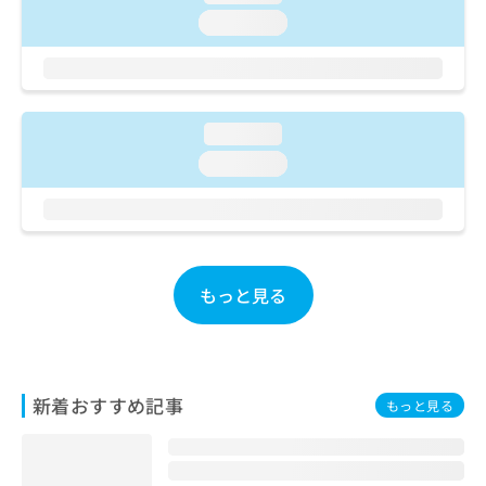
ご了
ら
み
承く
loading...
は
ださ
こ
無
い。
ち
料
ら
情
報
loading...
拡
掲
loading...
充
載
の
情
お
報
申
の
し
修
込
正
もっと見る
み
は
は
こ
こ
ち
ち
ら
ら
新着おすすめ記事
もっと見る
そ
の
他
の