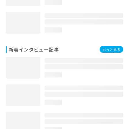
loading...
loading...
新着インタビュー記事
もっと見る
loading...
loading...