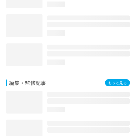
お
loading...
問
い
合
わ
loading...
せ
は
こ
ち
ら
loading...
編集・監修記事
もっと見る
loading...