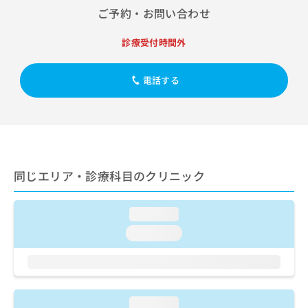
出
稿
クリ
資
ご予約・お問い合わせ
稿
ニッ
の
料
クナ
の
お
の
ビサ
診療受付時間外
お
問
ご
イト
問
い
請
への
い
合
お問
求
電話する
合
合せ
わ
は
フォ
わ
せ
こ
ーム
せ
は
ち
とな
は
こ
ら
りま
こ
ち
す。
ち
ら
クリ
無
ら
ニッ
同じエリア・診療科目のクリニック
料
クの
資
情
予
料
報
約・
loading...
の
症状
拡
のご
ご
充
loading...
相談
請
の
など
求
お
はで
は
申
きま
こ
せん
し
ので
ち
込
loading...