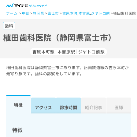
一
般
ホーム
中部
静岡県
富士市
吉原本町
,
本吉原
,
ジヤトコ前
植田歯科医院
ユ
歯科
ー
ザ
植田歯科医院（静岡県富士市）
ー
の
吉原本町駅
本吉原駅
ジヤトコ前駅
方
は
こ
植田歯科医院は静岡県富士市にあります。岳南鉄道線の吉原本町が
最寄り駅です。歯科の診察をしています。
ち
ら
医
マ
療
イ
特徴
アクセス
診療時間
紹介記事
医師
関
ナ
係
ビ
者
ク
の
リ
特徴
方
ニ