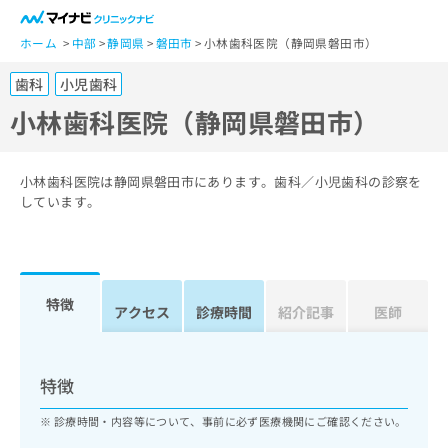
一
般
ホーム
中部
静岡県
磐田市
小林歯科医院（静岡県磐田市）
ユ
歯科
小児歯科
ー
ザ
小林歯科医院（静岡県磐田市）
ー
の
方
小林歯科医院は静岡県磐田市にあります。歯科／小児歯科の診察を
は
しています。
こ
ち
ら
特徴
医
アクセス
診療時間
紹介記事
医師
マ
療
イ
関
ナ
係
ビ
特徴
者
ク
の
リ
診療時間・内容等について、事前に必ず医療機関にご確認ください。
方
ニ