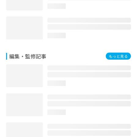
お
loading...
問
い
合
わ
せ
loading...
は
こ
ち
編集・監修記事
もっと見る
ら
loading...
loading...