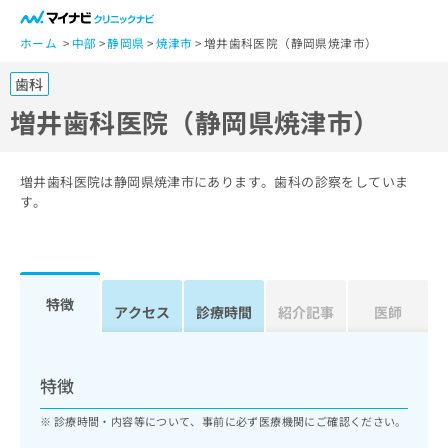
一
般
ホーム
中部
静岡県
焼津市
増井歯科医院（静岡県焼津市）
ユ
歯科
ー
ザ
増井歯科医院（静岡県焼津市）
ー
の
方
増井歯科医院は静岡県焼津市にあります。歯科の診察をしていま
は
す。
こ
ち
ら
特徴
医
アクセス
診療時間
紹介記事
医師
マ
療
イ
関
ナ
係
ビ
特徴
者
ク
の
リ
診療時間・内容等について、事前に必ず医療機関にご確認ください。
方
ニ