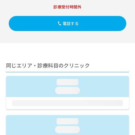
出
稿
クリ
資
診療受付時間外
稿
ニッ
の
料
クナ
の
お
の
ビサ
お
問
ご
イト
電話する
問
い
請
への
い
合
お問
求
合
合せ
わ
は
フォ
わ
せ
こ
ーム
せ
は
ち
とな
は
こ
ら
りま
こ
ち
す。
同じエリア・診療科目のクリニック
ち
ら
クリ
無
ら
ニッ
料
クの
loading...
資
情
予
料
報
約・
loading...
の
症状
拡
のご
ご
充
相談
請
の
など
求
お
はで
は
申
きま
loading...
こ
せん
し
loading...
ので
ち
込