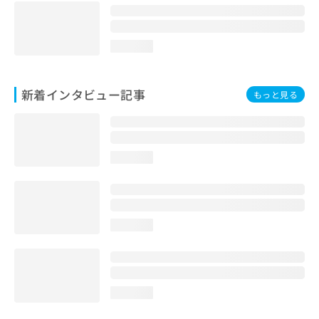
loading...
新着インタビュー記事
もっと見る
loading...
loading...
loading...