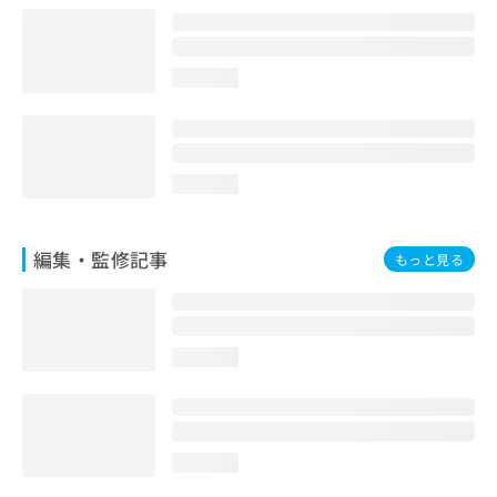
お
問
い
loading...
合
わ
せ
は
こ
loading...
ち
ら
編集・監修記事
もっと見る
loading...
loading...