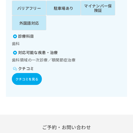
ッ
は
マイナンバー保
バリアフリー
駐車場あり
ク
こ
険証
ナ
ち
ビ
外国語対応
ら
に
関
広
診療科目
す
広
告
歯科
る
告
代
お
出
対応可能な疾患・治療
理
問
稿
歯科領域の一次診療／顎関節症治療
店
い
の
合
クチコミ
の
お
わ
方
問
クチコミを見る
せ
い
は
は
合
こ
こ
わ
ち
ち
せ
ら
ら
は
こ
こち
ち
広
らは
広
ら
告
マイ
ご予約・お問い合わせ
告
出
ナビ