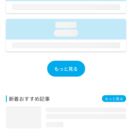
ご了
ら
み
承く
は
ださ
こ
無
い。
ち
料
loading...
ら
情
loading...
報
拡
掲
充
載
の
情
お
報
申
の
もっと見る
し
修
込
正
み
は
は
こ
こ
ち
新着おすすめ記事
ち
ら
もっと見る
ら
そ
の
他
loading...
の