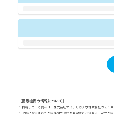
拡
資
きま
充
料
せん
の
ので
の
ご了
お
ご
承く
申
請
ださ
し
求
い。
込
は
み
こ
は
ち
こ
ら
ち
ら
無
料
掲
情
載
報
情
拡
報
充
の
の
修
お
【医療機関の情報について】
正
申
掲載している情報は、株式会社マイナビおよび株式会社ウェルネ
は
し
こ
実際に検索された医療機関で受診を希望される場合は、必ず医療
込