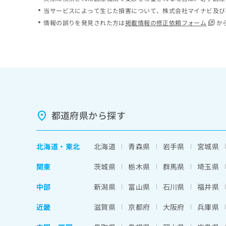
ち
み
当サービスによって生じた損害について、株式会社マイナビ及び
ら
は
情報の誤りを発見された方は
掲載情報の修正依頼フォーム
か
こ
ち
そ
ら
の
他
の
お
問
い
都道府県から探す
合
わ
せ
北海道
・
東北
北海道
青森県
岩手県
宮城県
は
こ
関東
茨城県
栃木県
群馬県
埼玉県
ち
ら
中部
新潟県
富山県
石川県
福井県
近畿
滋賀県
京都府
大阪府
兵庫県