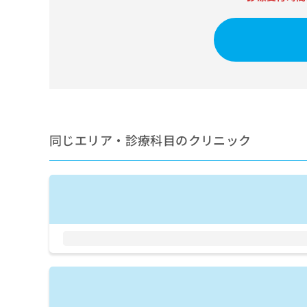
せ
こち
ち
らは
は
マイ
こ
ら
ナビ
ち
クリ
ら
ニッ
クナ
広
ビサ
広
資
イト
告
告
への
料
出
出
お問
の
稿
合せ
稿
ご
同じエリア・診療科目のクリニック
の
フォ
の
請
お
ーム
お
求
問
とな
問
りま
は
い
い
す。
こ
合
合
クリ
ち
わ
ニッ
わ
ら
せ
クの
せ
は
予
は
約・
こ
こ
無
症状
ち
ち
のご
料
ら
相談
ら
情
など
報
はで