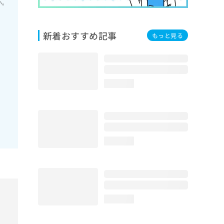
い。
新着おすすめ記事
もっと見る
loading...
loading...
loading...