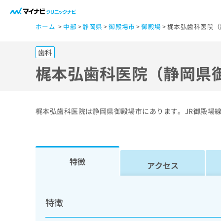
一
ホーム
中部
静岡県
御殿場市
御殿場
梶本弘歯科医院（
般
ユ
歯科
ー
ザ
梶本弘歯科医院（静岡県
ー
の
方
梶本弘歯科医院は静岡県御殿場市にあります。JR御殿場
は
こ
ち
ら
特徴
アクセス
医
マ
療
イ
特徴
ナ
関
ビ