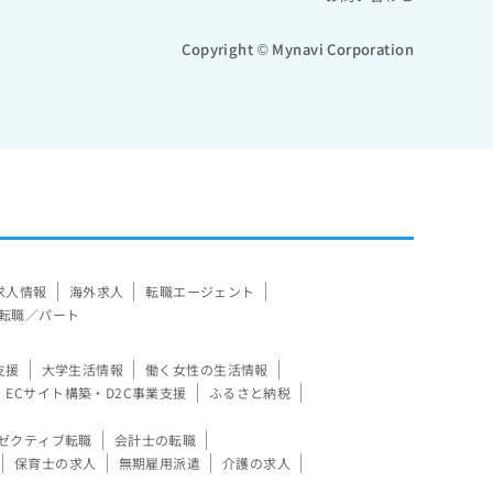
Copyright © Mynavi Corporation
求人情報
海外求人
転職エージェント
転職／パート
支援
大学生活情報
働く女性の生活情報
ECサイト構築・D2C事業支援
ふるさと納税
ゼクティブ転職
会計士の転職
保育士の求人
無期雇用派遣
介護の求人