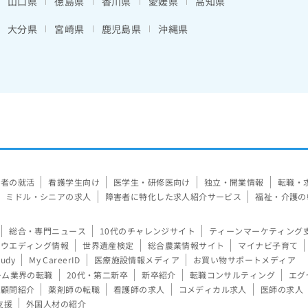
山口県
徳島県
香川県
愛媛県
高知県
大分県
宮崎県
鹿児島県
沖縄県
験者の就活
看護学生向け
医学生・研修医向け
独立・開業情報
転職・
ミドル・シニアの求人
障害者に特化した求人紹介サービス
福祉・介護の
総合・専門ニュース
10代のチャレンジサイト
ティーンマーケティング
ウエディング情報
世界遺産検定
総合農業情報サイト
マイナビ子育て
tudy
My CareerID
医療施設情報メディア
お買い物サポートメディア
ーム業界の転職
20代・第二新卒
新卒紹介
転職コンサルティング
エグ
顧問紹介
薬剤師の転職
看護師の求人
コメディカル求人
医師の求人
支援
外国人材の紹介