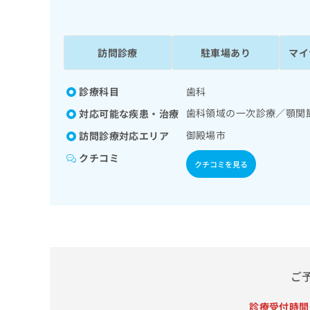
係
ク
者
リ
の
ニ
ッ
訪問診療
駐車場あり
マイ
方
ク
は
ナ
こ
診療科目
歯科
ビ
ち
に
歯科領域の一次診療／顎関
対応可能な疾患・治療
関
ら
す
御殿場市
訪問診療対応エリア
る
クチコミ
お
クチコミを見る
広
広
問
告
告
い
出
代
合
稿
わ
理
の
せ
店
お
は
の
問
こ
い
方
ち
ご
合
ら
は
わ
診療受付時間
こ