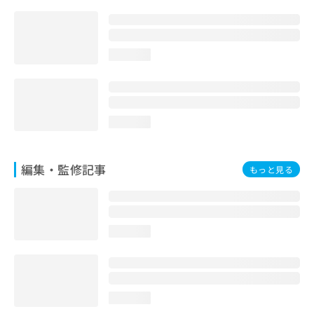
お
問
い
合
loading...
わ
せ
は
こ
ち
loading...
ら
編集・監修記事
もっと見る
loading...
loading...