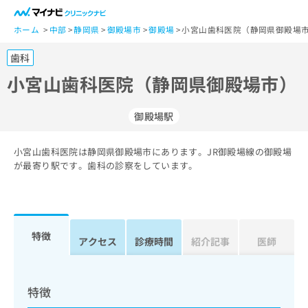
一
般
ホーム
中部
静岡県
御殿場市
御殿場
小宮山歯科医院（静岡県御殿場市
ユ
歯科
ー
ザ
小宮山歯科医院（静岡県御殿場市）
ー
の
御殿場駅
方
は
こ
小宮山歯科医院は静岡県御殿場市にあります。JR御殿場線の御殿場
が最寄り駅です。歯科の診察をしています。
ち
ら
医
マ
療
イ
特徴
アクセス
診療時間
紹介記事
医師
関
ナ
係
ビ
者
ク
の
リ
特徴
方
ニ