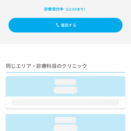
出
稿
クリ
資
稿
ニッ
の
診療受付中
料
（12:00まで）
クナ
の
お
の
ビサ
お
問
ご
イト
問
電話する
い
請
への
い
合
お問
求
合
合せ
わ
は
フォ
わ
せ
こ
ーム
せ
は
ち
とな
は
こ
ら
りま
こ
ち
す。
同じエリア・診療科目のクリニック
ち
ら
クリ
無
ら
ニッ
料
クの
資
情
loading...
予
料
報
約・
loading...
の
症状
拡
のご
ご
充
相談
請
の
など
求
お
はで
は
申
きま
loading...
こ
せん
し
ので
ち
込
loading...