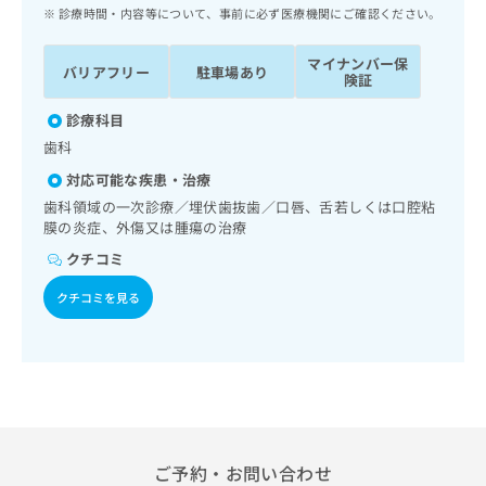
ッ
は
診療時間・内容等について、事前に必ず医療機関にご確認ください。
ク
こ
ナ
ち
マイナンバー保
バリアフリー
駐車場あり
ビ
険証
ら
に
関
診療科目
広
す
広
歯科
告
る
告
代
対応可能な疾患・治療
お
出
理
問
歯科領域の一次診療／埋伏歯抜歯／口唇、舌若しくは口腔粘
稿
店
膜の炎症、外傷又は腫瘍の治療
い
の
合
の
お
クチコミ
わ
方
問
せ
い
クチコミを見る
は
は
合
こ
こ
わ
ち
ち
せ
ら
ら
は
こ
こち
ち
広
らは
広
ら
告
マイ
告
ご予約・お問い合わせ
出
ナビ