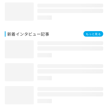
loading...
新着インタビュー記事
もっと見る
loading...
loading...
loading...