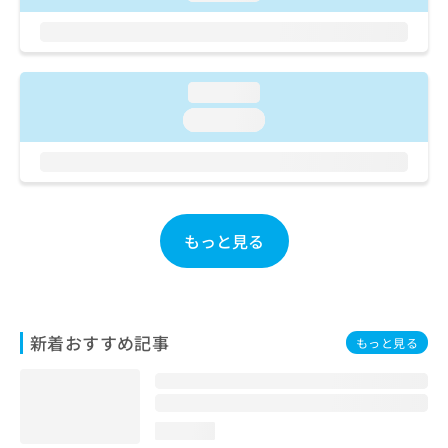
ご了
ら
み
承く
は
ださ
こ
無
い。
ち
料
ら
loading...
情
報
loading...
拡
掲
充
載
の
情
お
報
申
の
し
修
もっと見る
込
正
み
は
は
こ
こ
ち
ち
ら
新着おすすめ記事
もっと見る
ら
そ
の
他
loading...
の