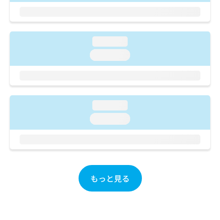
ご了
ら
み
承く
は
ださ
こ
無
い。
ち
料
loading...
ら
情
loading...
報
拡
掲
充
載
の
情
お
報
申
loading...
の
し
修
loading...
込
正
み
は
は
こ
こ
ち
ち
ら
ら
もっと見る
そ
の
他
の