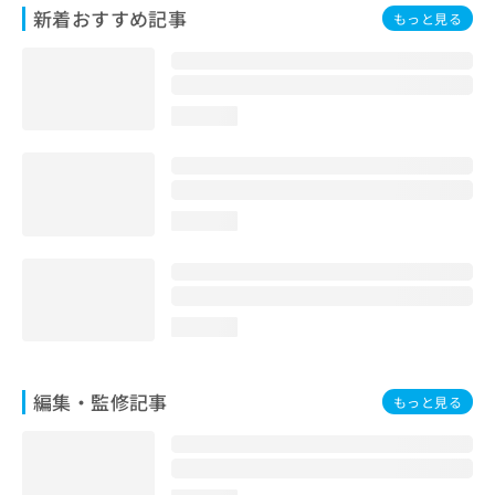
お
新着おすすめ記事
もっと見る
問
い
合
わ
loading...
せ
は
こ
ち
ら
loading...
loading...
編集・監修記事
もっと見る