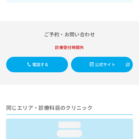
出
稿
クリ
資
稿
ニッ
の
料
クナ
の
お
の
ビサ
お
問
ご
イト
問
い
請
への
い
ご予約・お問い合わせ
合
お問
求
合
合せ
わ
は
フォ
わ
せ
こ
診療受付時間外
ーム
せ
は
ち
とな
は
こ
ら
りま
こ
電話する
公式サイト
ち
す。
ち
ら
クリ
無
ら
ニッ
料
クの
資
情
予
料
報
約・
の
症状
拡
のご
ご
充
同じエリア・診療科目のクリニック
相談
請
の
など
求
お
はで
は
申
きま
loading...
こ
せん
し
loading...
ので
ち
込