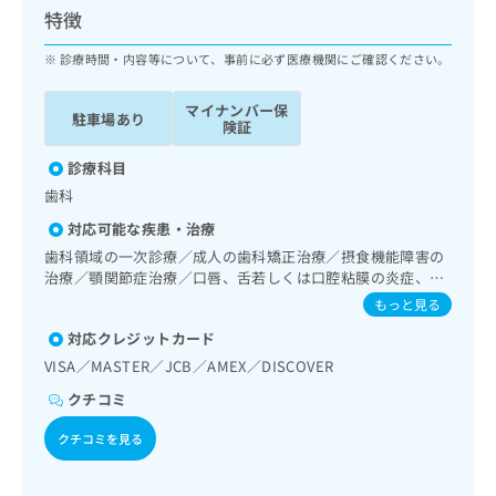
ッ
は
特徴
ク
こ
ナ
診療時間・内容等について、事前に必ず医療機関にご確認ください。
ち
ビ
ら
に
マイナンバー保
駐車場あり
関
険証
広
す
広
告
る
診療科目
告
代
お
出
歯科
理
問
稿
対応可能な疾患・治療
店
い
の
合
の
歯科領域の一次診療／成人の歯科矯正治療／摂食機能障害の
お
わ
治療／顎関節症治療／口唇、舌若しくは口腔粘膜の炎症、外
方
問
傷又は腫瘍の治療／漢方薬の処方
せ
い
は
もっと見る
は
合
こ
対応クレジットカード
こ
わ
ち
ち
VISA／MASTER／JCB／AMEX／DISCOVER
せ
ら
ら
は
クチコミ
こ
こち
ち
広
クチコミを見る
らは
広
ら
告
マイ
告
出
ナビ