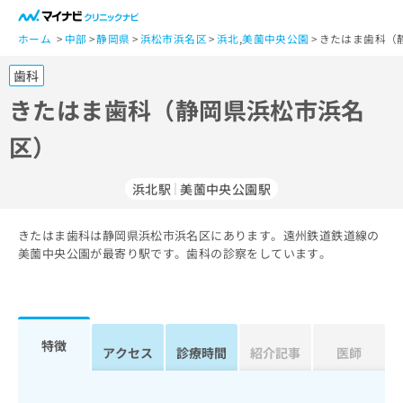
一
般
ホーム
中部
静岡県
浜松市浜名区
浜北
,
美薗中央公園
きたはま歯科（
ユ
歯科
ー
ザ
きたはま歯科（静岡県浜松市浜名
ー
区）
の
方
は
浜北駅
美薗中央公園駅
こ
ち
きたはま歯科は静岡県浜松市浜名区にあります。遠州鉄道鉄道線の
ら
美薗中央公園が最寄り駅です。歯科の診察をしています。
医
マ
療
イ
関
ナ
係
ビ
特徴
アクセス
診療時間
紹介記事
医師
者
ク
の
リ
方
ニ