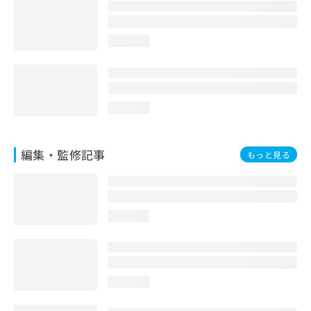
お
問
い
loading...
合
わ
せ
は
こ
loading...
ち
ら
編集・監修記事
もっと見る
loading...
loading...