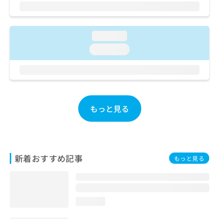
ご了
ら
み
承く
は
ださ
こ
無
い。
ち
料
loading...
ら
情
loading...
報
拡
掲
充
載
の
情
お
報
申
の
もっと見る
し
修
込
正
み
は
は
こ
こ
ち
新着おすすめ記事
もっと見る
ち
ら
ら
そ
の
loading...
他
の