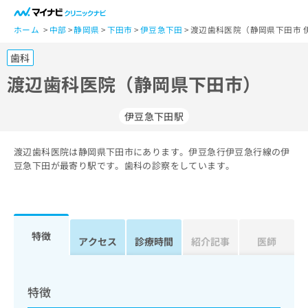
一
般
ホーム
中部
静岡県
下田市
伊豆急下田
渡辺歯科医院（静岡県下田市 
ユ
歯科
ー
ザ
渡辺歯科医院（静岡県下田市）
ー
の
伊豆急下田駅
方
は
こ
渡辺歯科医院は静岡県下田市にあります。伊豆急行伊豆急行線の伊
豆急下田が最寄り駅です。歯科の診察をしています。
ち
ら
医
マ
療
イ
特徴
アクセス
診療時間
紹介記事
医師
関
ナ
係
ビ
者
ク
の
リ
特徴
方
ニ