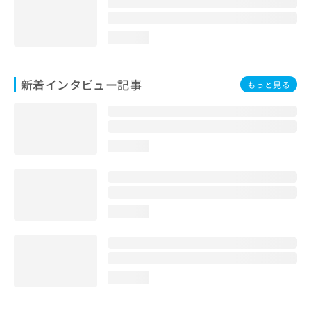
loading...
新着インタビュー記事
もっと見る
loading...
loading...
loading...