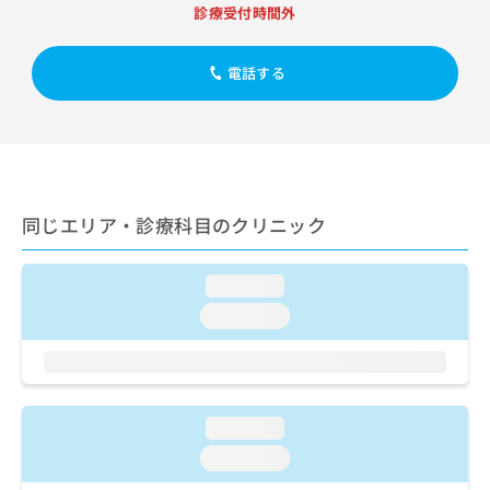
出
稿
クリ
資
診療受付時間外
稿
ニッ
の
料
クナ
の
お
の
ビサ
お
電話する
問
ご
イト
問
い
請
への
い
合
お問
求
合
合せ
わ
は
フォ
わ
せ
こ
ーム
せ
は
ち
とな
は
こ
ら
りま
同じエリア・診療科目のクリニック
こ
ち
す。
ち
ら
クリ
無
ら
ニッ
料
loading...
クの
資
情
予
loading...
料
報
約・
の
症状
拡
のご
ご
充
相談
請
の
など
求
お
はで
loading...
は
申
きま
こ
せん
し
loading...
ので
ち
込