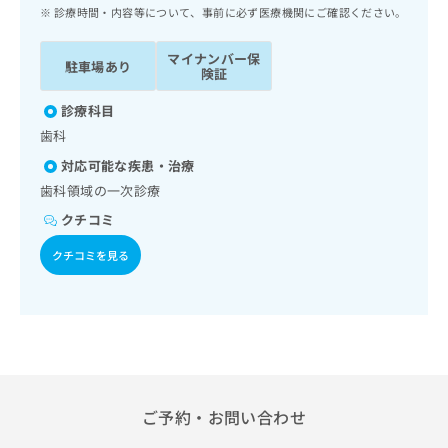
ッ
は
診療時間・内容等について、事前に必ず医療機関にご確認ください。
ク
こ
ナ
ち
マイナンバー保
駐車場あり
ビ
険証
ら
に
関
診療科目
広
す
広
歯科
告
る
告
代
対応可能な疾患・治療
お
出
理
問
歯科領域の一次診療
稿
店
い
の
クチコミ
合
の
お
わ
方
問
クチコミを見る
せ
い
は
は
合
こ
こ
わ
ち
ち
せ
ら
ら
は
こ
こち
ち
広
らは
広
ら
ご予約・お問い合わせ
告
マイ
告
出
ナビ