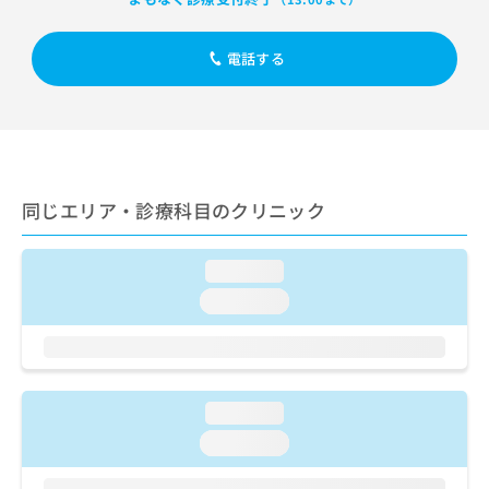
出
稿
クリ
資
稿
ニッ
の
料
クナ
の
お
の
電話する
ビサ
お
問
ご
イト
問
い
請
への
い
合
お問
求
合
合せ
わ
は
フォ
わ
せ
こ
ーム
せ
は
ち
とな
は
こ
同じエリア・診療科目のクリニック
ら
りま
こ
ち
す。
ち
ら
クリ
無
ら
ニッ
loading...
料
クの
資
loading...
情
予
料
報
約・
の
症状
拡
のご
ご
充
相談
請
の
など
求
お
loading...
はで
は
申
きま
loading...
こ
せん
し
ので
ち
込