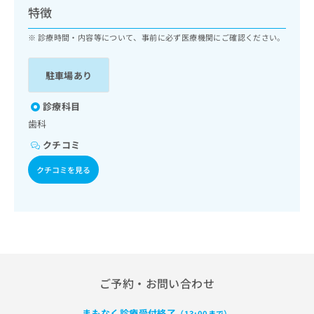
ッ
は
特徴
ク
こ
ナ
診療時間・内容等について、事前に必ず医療機関にご確認ください。
ち
ビ
ら
に
駐車場あり
関
広
す
広
告
る
診療科目
告
代
お
出
歯科
理
問
稿
クチコミ
店
い
の
合
の
お
クチコミを見る
わ
方
問
せ
い
は
は
合
こ
こ
わ
ち
ち
せ
ら
ら
は
こ
こち
ち
広
ご予約・お問い合わせ
らは
広
ら
告
マイ
告
出
ナビ
まもなく診療受付終了
（13:00まで）