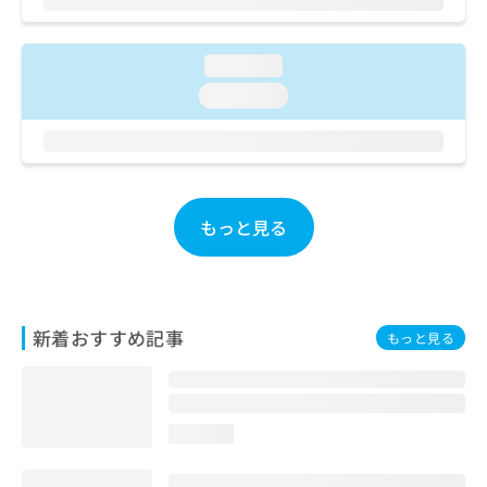
ご了
ら
み
承く
は
ださ
こ
無
い。
loading...
ち
料
loading...
ら
情
報
拡
掲
充
載
の
情
お
報
もっと見る
申
の
し
修
込
正
み
は
は
こ
新着おすすめ記事
もっと見る
こ
ち
ち
ら
ら
そ
loading...
の
他
の