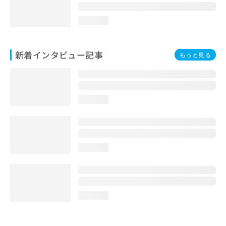
loading...
新着インタビュー記事
もっと見る
loading...
loading...
loading...