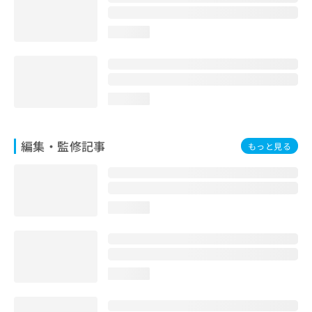
お
問
loading...
い
合
わ
せ
は
loading...
こ
ち
ら
編集・監修記事
もっと見る
loading...
loading...