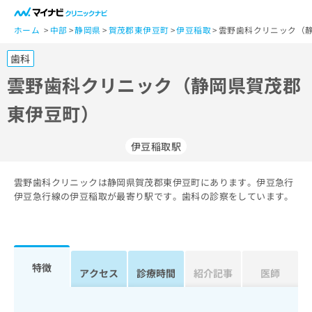
一
般
ホーム
中部
静岡県
賀茂郡東伊豆町
伊豆稲取
雲野歯科クリニック（静
ユ
歯科
ー
ザ
雲野歯科クリニック（静岡県賀茂郡
ー
東伊豆町）
の
方
は
伊豆稲取駅
こ
ち
雲野歯科クリニックは静岡県賀茂郡東伊豆町にあります。伊豆急行
ら
伊豆急行線の伊豆稲取が最寄り駅です。歯科の診察をしています。
医
マ
療
イ
関
ナ
係
ビ
特徴
アクセス
診療時間
紹介記事
医師
者
ク
の
リ
方
ニ