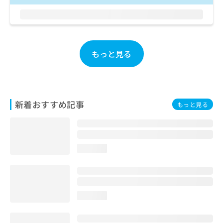
ご了
ら
み
承く
は
ださ
こ
無
い。
ち
料
ら
情
もっと見る
報
拡
掲
充
載
の
情
お
報
新着おすすめ記事
もっと見る
申
の
し
修
込
正
み
は
は
こ
loading...
こ
ち
ち
ら
ら
そ
loading...
の
他
の