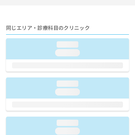
出
稿
クリ
資
稿
ニッ
の
料
クナ
の
お
の
ビサ
お
問
ご
イト
問
同じエリア・診療科目のクリニック
い
請
への
い
合
お問
求
合
合せ
わ
は
フォ
わ
loading...
せ
こ
ーム
せ
は
ち
loading...
とな
は
こ
ら
りま
こ
ち
す。
ち
ら
クリ
無
ら
ニッ
料
クの
資
loading...
情
予
料
報
約・
loading...
の
症状
拡
のご
ご
充
相談
請
の
など
求
お
はで
は
申
きま
loading...
こ
せん
し
ので
ち
loading...
込