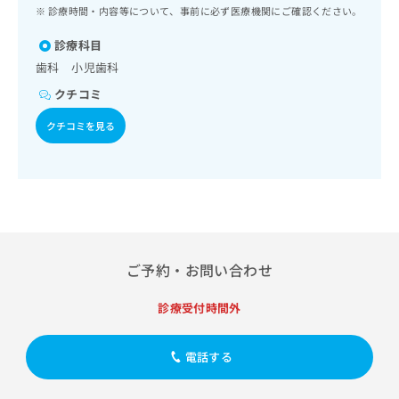
ッ
は
診療時間・内容等について、事前に必ず医療機関にご確認ください。
ク
こ
ナ
診療科目
ち
ビ
歯科 小児歯科
ら
に
クチコミ
関
広
す
広
クチコミを見る
告
る
告
代
お
出
理
問
稿
店
い
の
合
の
お
わ
方
問
せ
い
は
は
合
こ
ご予約・お問い合わせ
こ
わ
ち
ち
せ
ら
診療受付時間外
ら
は
こ
こち
ち
広
電話する
らは
広
ら
告
マイ
告
出
ナビ