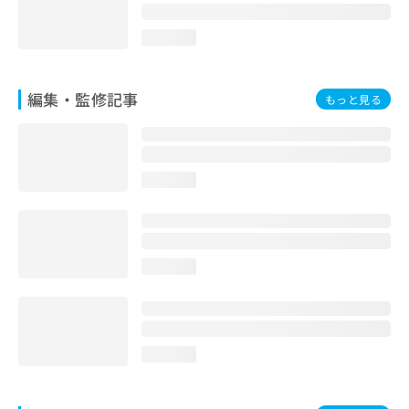
お
問
loading...
い
合
わ
編集・監修記事
もっと見る
せ
は
こ
ち
ら
loading...
loading...
loading...