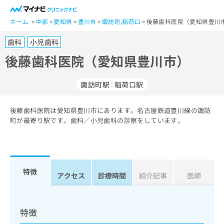
一
般
ホーム
中部
愛知県
豊川市
諏訪町
,
稲荷口
後藤歯科医院（愛知県豊川市
ユ
歯科
小児歯科
ー
ザ
後藤歯科医院（愛知県豊川市）
ー
の
諏訪町駅
稲荷口駅
方
は
こ
後藤歯科医院は愛知県豊川市にあります。名古屋鉄道豊川線の諏訪
町が最寄り駅です。歯科／小児歯科の診察をしています。
ち
ら
医
マ
療
イ
特徴
アクセス
診療時間
紹介記事
医師
関
ナ
係
ビ
者
ク
の
リ
特徴
方
ニ