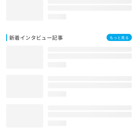
loading...
新着インタビュー記事
もっと見る
loading...
loading...
loading...