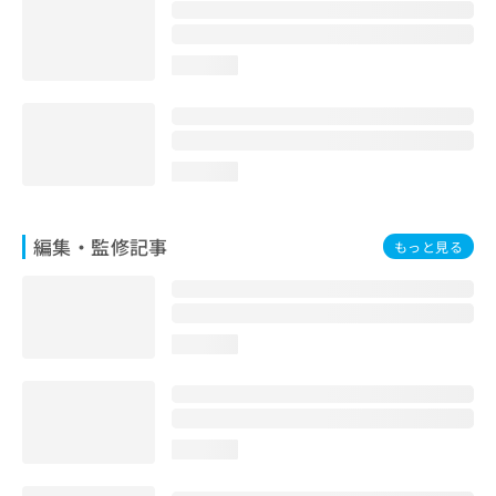
お
問
い
loading...
合
わ
せ
は
こ
loading...
ち
ら
編集・監修記事
もっと見る
loading...
loading...