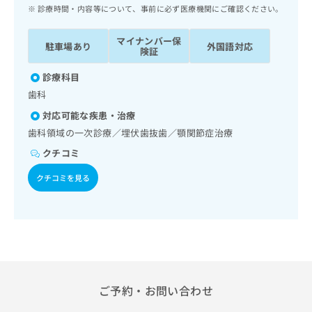
ッ
は
診療時間・内容等について、事前に必ず医療機関にご確認ください。
ク
こ
ナ
ち
マイナンバー保
駐車場あり
外国語対応
ビ
険証
ら
に
関
診療科目
広
す
広
歯科
告
る
告
代
対応可能な疾患・治療
お
出
理
問
歯科領域の一次診療／埋伏歯抜歯／顎関節症治療
稿
店
い
の
クチコミ
合
の
お
わ
方
問
クチコミを見る
せ
い
は
は
合
こ
こ
わ
ち
ち
せ
ら
ら
は
こ
こち
ち
広
らは
広
ら
ご予約・お問い合わせ
告
マイ
告
出
ナビ