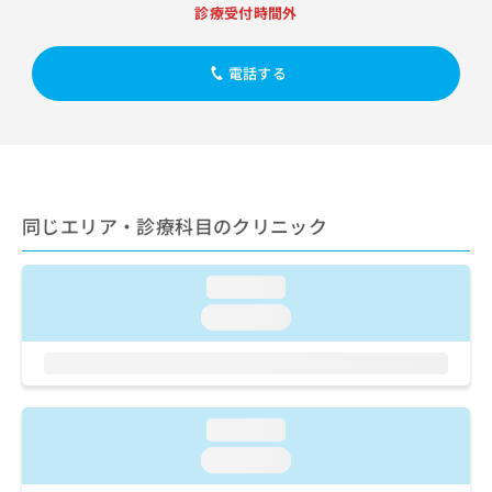
出
稿
クリ
資
診療受付時間外
稿
ニッ
の
料
クナ
の
お
の
ビサ
お
電話する
問
ご
イト
問
い
請
への
い
合
お問
求
合
合せ
わ
は
フォ
わ
せ
こ
ーム
せ
は
ち
とな
は
こ
ら
りま
同じエリア・診療科目のクリニック
こ
ち
す。
ち
ら
クリ
無
ら
ニッ
料
loading...
クの
資
情
予
loading...
料
報
約・
の
症状
拡
のご
ご
充
相談
請
の
など
求
お
はで
loading...
は
申
きま
こ
せん
し
loading...
ので
ち
込