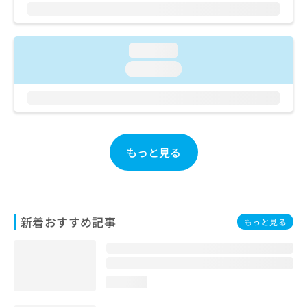
ご了
ら
み
承く
は
ださ
こ
無
い。
ち
料
loading...
ら
情
loading...
報
拡
掲
充
載
の
情
お
報
申
の
もっと見る
し
修
込
正
み
は
は
こ
こ
ち
新着おすすめ記事
もっと見る
ち
ら
ら
そ
の
loading...
他
の