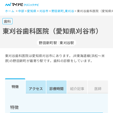
一
般
ホーム
中部
愛知県
刈谷市
野田新町
,
東刈谷
東刈谷歯科医院（愛知県
ユ
歯科
ー
ザ
東刈谷歯科医院（愛知県刈谷市）
ー
の
野田新町駅
東刈谷駅
方
は
こ
東刈谷歯科医院は愛知県刈谷市にあります。JR東海道線(浜松～米
原)の野田新町が最寄り駅です。歯科の診察をしています。
ち
ら
医
マ
療
イ
特徴
アクセス
診療時間
紹介記事
医師
関
ナ
係
ビ
者
ク
の
リ
特徴
方
ニ