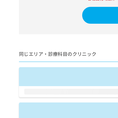
せ
こち
ち
らは
は
マイ
こ
ら
ナビ
ち
クリ
ら
ニッ
クナ
広
ビサ
広
資
イト
告
告
への
料
出
出
お問
の
稿
合せ
稿
ご
同じエリア・診療科目のクリニック
の
フォ
の
請
お
ーム
お
求
問
とな
問
りま
は
い
い
す。
こ
合
合
クリ
ち
わ
ニッ
わ
ら
せ
クの
せ
は
予
は
約・
こ
こ
無
症状
ち
ち
のご
料
ら
相談
ら
情
など
報
はで