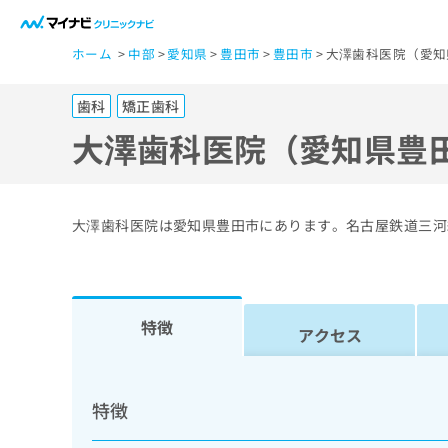
一
ホーム
中部
愛知県
豊田市
豊田市
大澤歯科医院（愛知
般
ユ
歯科
矯正歯科
ー
ザ
大澤歯科医院（愛知県豊
ー
の
方
大澤歯科医院は愛知県豊田市にあります。名古屋鉄道三河
は
こ
ち
ら
特徴
アクセス
医
マ
療
イ
特徴
ナ
関
ビ