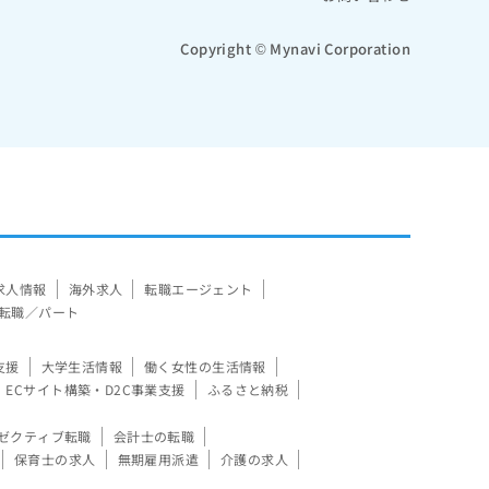
Copyright © Mynavi Corporation
求人情報
海外求人
転職エージェント
転職／パート
支援
大学生活情報
働く女性の生活情報
ECサイト構築・D2C事業支援
ふるさと納税
ゼクティブ転職
会計士の転職
保育士の求人
無期雇用派遣
介護の求人