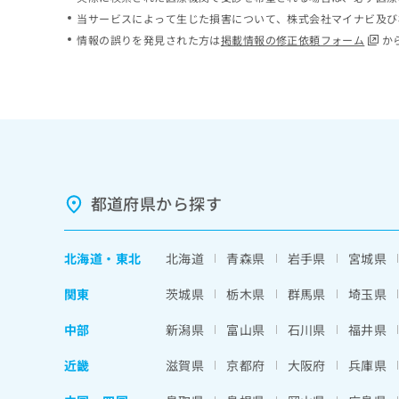
ち
み
当サービスによって生じた損害について、株式会社マイナビ及び
ら
は
情報の誤りを発見された方は
掲載情報の修正依頼フォーム
か
こ
ち
そ
ら
の
他
の
お
問
い
都道府県から探す
合
わ
せ
北海道
・
東北
北海道
青森県
岩手県
宮城県
は
こ
関東
茨城県
栃木県
群馬県
埼玉県
ち
ら
中部
新潟県
富山県
石川県
福井県
近畿
滋賀県
京都府
大阪府
兵庫県