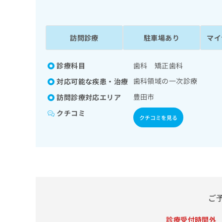
係
ク
者
リ
の
ニ
ッ
訪問診療
駐車場あり
マイ
方
ク
は
ナ
こ
診療科目
歯科 矯正歯科
ビ
ち
に
歯科領域の一次診療
対応可能な疾患・治療
関
ら
す
豊田市
訪問診療対応エリア
る
クチコミ
お
クチコミを見る
広
広
問
告
告
い
出
代
合
稿
わ
理
の
せ
店
お
は
の
問
こ
い
方
ち
ご
合
ら
は
わ
診療受付時間外
こ