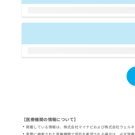
拡
資
きま
充
料
せん
の
ので
の
ご了
お
ご
承く
申
請
ださ
し
求
い。
込
は
み
こ
は
ち
こ
ら
ち
ら
無
料
掲
情
載
報
情
拡
報
充
の
の
修
お
【医療機関の情報について】
正
申
掲載している情報は、株式会社マイナビおよび株式会社ウェルネ
は
し
こ
実際に検索された医療機関で受診を希望される場合は、必ず医療
込