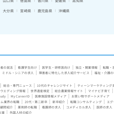
山口県
徳島県
香川県
愛媛県
高知県
大分県
宮崎県
鹿児島県
沖縄県
験者の就活
看護学生向け
医学生・研修医向け
独立・開業情報
転職・
ミドル・シニアの求人
障害者に特化した求人紹介サービス
福祉・介護の
総合・専門ニュース
10代のチャレンジサイト
ティーンマーケティング
ウエディング情報
世界遺産検定
総合農業情報サイト
マイナビ子育て
tudy
My CareerID
医療施設情報メディア
お買い物サポートメディア
ーム業界の転職
20代・第二新卒
新卒紹介
転職コンサルティング
エグ
顧問紹介
薬剤師の転職
看護師の求人
コメディカル求人
医師の求人
支援
外国人材の紹介