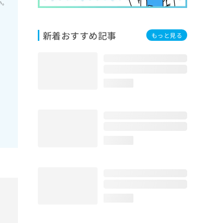
い。
新着おすすめ記事
もっと見る
loading...
loading...
loading...