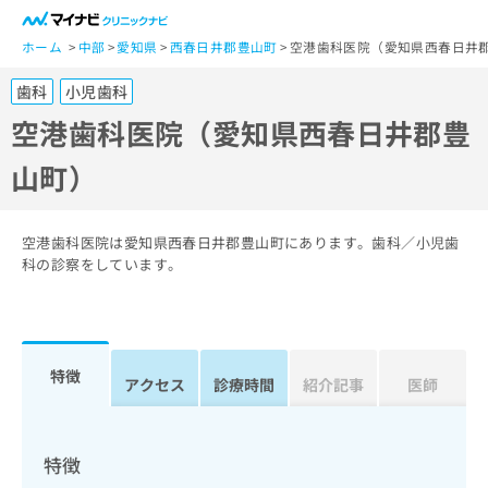
一
般
ホーム
中部
愛知県
西春日井郡豊山町
空港歯科医院（愛知県西春日井
ユ
歯科
小児歯科
ー
ザ
空港歯科医院（愛知県西春日井郡豊
ー
山町）
の
方
は
こ
空港歯科医院は愛知県西春日井郡豊山町にあります。歯科／小児歯
ち
科の診察をしています。
ら
医
マ
療
イ
特徴
関
アクセス
診療時間
紹介記事
医師
ナ
係
ビ
者
ク
の
リ
特徴
方
ニ