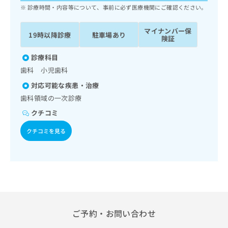
ッ
は
診療時間・内容等について、事前に必ず医療機関にご確認ください。
ク
こ
ナ
ち
マイナンバー保
19時以降診療
駐車場あり
ビ
険証
ら
に
関
診療科目
広
す
広
歯科 小児歯科
告
る
告
代
対応可能な疾患・治療
お
出
理
問
歯科領域の一次診療
稿
店
い
の
クチコミ
合
の
お
わ
方
問
クチコミを見る
せ
い
は
は
合
こ
こ
わ
ち
ち
せ
ら
ら
は
こ
こち
ち
広
らは
広
ら
告
ご予約・お問い合わせ
マイ
告
出
ナビ