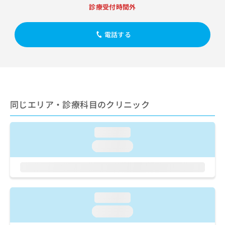
出
稿
クリ
資
診療受付時間外
稿
ニッ
の
料
クナ
の
お
の
ビサ
お
問
電話する
ご
イト
問
い
請
への
い
合
お問
求
合
合せ
わ
は
フォ
わ
せ
こ
ーム
せ
は
ち
とな
は
こ
ら
りま
同じエリア・診療科目のクリニック
こ
ち
す。
ち
ら
クリ
無
ら
ニッ
料
loading...
クの
資
情
予
loading...
料
報
約・
の
症状
拡
のご
ご
充
相談
請
の
など
求
お
はで
loading...
は
申
きま
こ
せん
し
loading...
ので
ち
込