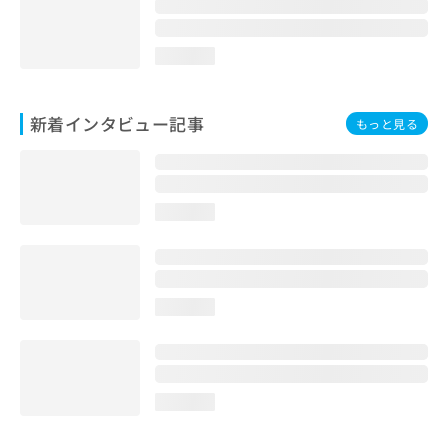
loading...
新着インタビュー記事
もっと見る
loading...
loading...
loading...