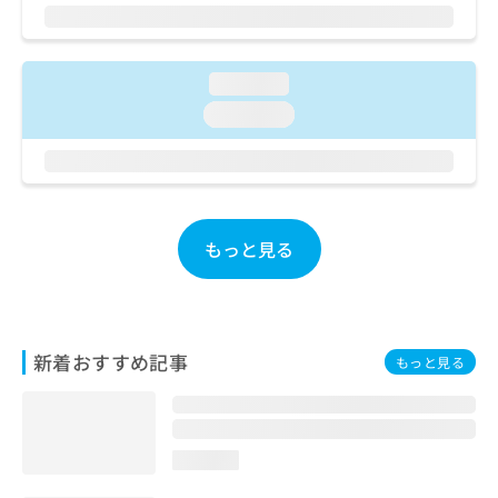
ご了
ら
み
承く
は
ださ
こ
無
い。
ち
料
loading...
ら
情
loading...
報
拡
掲
充
載
の
情
お
報
申
の
もっと見る
し
修
込
正
み
は
は
こ
こ
ち
新着おすすめ記事
もっと見る
ち
ら
ら
そ
の
loading...
他
の