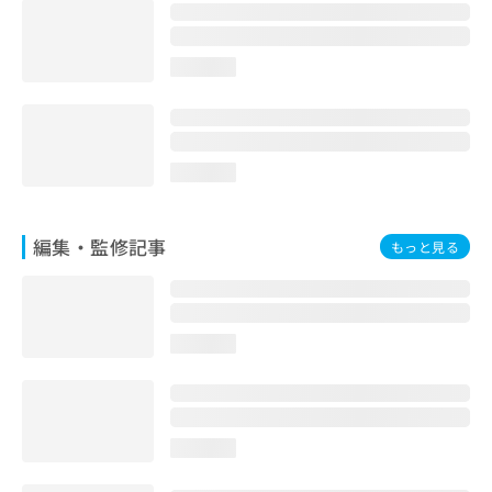
お
問
い
loading...
合
わ
せ
は
こ
loading...
ち
ら
編集・監修記事
もっと見る
loading...
loading...