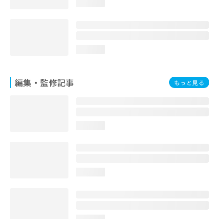
loading...
お
問
い
合
わ
loading...
せ
は
こ
編集・監修記事
もっと見る
ち
ら
loading...
loading...
loading...