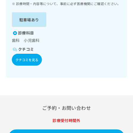
ッ
は
診療時間・内容等について、事前に必ず医療機関にご確認ください。
ク
こ
ナ
ち
駐車場あり
ビ
ら
に
関
診療科目
広
す
広
歯科 小児歯科
告
る
告
代
クチコミ
お
出
理
問
稿
クチコミを見る
店
い
の
合
の
お
わ
方
問
せ
い
は
は
合
こ
こ
わ
ち
ち
せ
ら
ら
は
ご予約・お問い合わせ
こ
こち
ち
広
らは
診療受付時間外
広
ら
告
マイ
告
出
ナビ