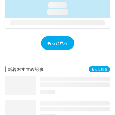
ご了
ら
み
loading...
承く
は
ださ
loading...
こ
無
い。
ち
料
ら
情
報
拡
掲
充
載
もっと見る
の
情
お
報
申
の
し
修
込
正
新着おすすめ記事
もっと見る
み
は
は
こ
こ
ち
ち
ら
ら
loading...
そ
の
他
の