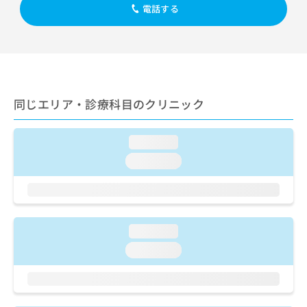
出
稿
クリ
資
電話する
稿
ニッ
の
料
クナ
の
お
の
ビサ
お
問
ご
イト
問
い
請
への
い
合
お問
求
合
合せ
わ
は
フォ
わ
同じエリア・診療科目のクリニック
せ
こ
ーム
せ
は
ち
とな
は
こ
ら
りま
こ
loading...
ち
す。
ち
ら
クリ
loading...
無
ら
ニッ
料
クの
資
情
予
料
報
約・
の
症状
拡
のご
ご
loading...
充
相談
請
の
loading...
など
求
お
はで
は
申
きま
こ
せん
し
ので
ち
込