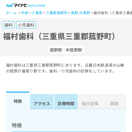
一
般
ホーム
中部
三重県
三重郡菰野町
菰野
,
中菰野
福村歯科（三重県三重
ユ
歯科
小児歯科
ー
ザ
福村歯科（三重県三重郡菰野町）
ー
の
菰野駅
中菰野駅
方
は
こ
福村歯科は三重県三重郡菰野町にあります。近畿日本鉄道湯の山線
の菰野が最寄り駅です。歯科／小児歯科の診察をしています。
ち
ら
医
マ
療
イ
特徴
アクセス
診療時間
紹介記事
医師
関
ナ
係
ビ
者
ク
の
リ
特徴
方
ニ