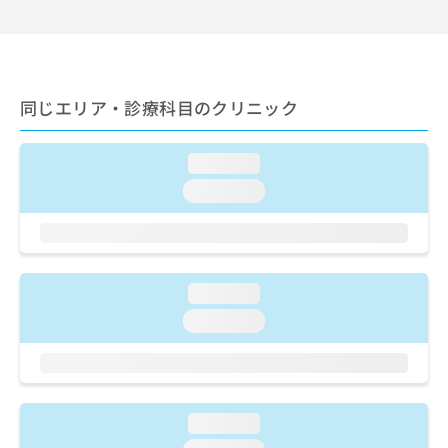
出
稿
クリ
資
稿
ニッ
の
料
クナ
の
お
の
ビサ
お
問
ご
イト
問
い
請
への
同じエリア・診療科目のクリニック
い
合
お問
求
合
合せ
わ
は
フォ
わ
せ
こ
ーム
loading...
せ
は
ち
とな
は
こ
loading...
ら
りま
こ
ち
す。
ち
ら
クリ
無
ら
ニッ
料
クの
資
情
予
loading...
料
報
約・
の
症状
拡
loading...
のご
ご
充
相談
請
の
など
求
お
はで
は
申
きま
こ
せん
し
loading...
ので
ち
込