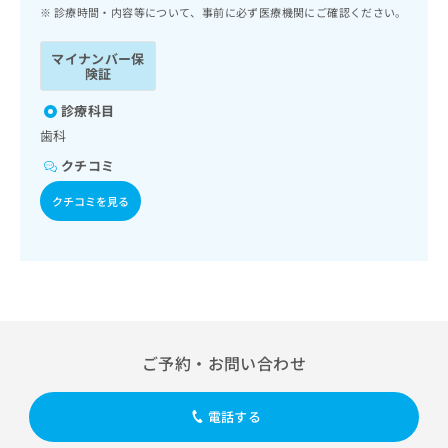
ッ
は
診療時間・内容等について、事前に必ず医療機関にご確認ください。
ク
こ
ナ
ち
マイナンバー保
ビ
険証
ら
に
関
診療科目
広
す
広
歯科
告
る
告
代
クチコミ
お
出
理
問
稿
クチコミを見る
店
い
の
合
の
お
わ
方
問
せ
い
は
は
合
こ
こ
わ
ち
ち
せ
ら
ら
は
ご予約・お問い合わせ
こ
こち
ち
広
らは
広
ら
告
電話する
マイ
告
出
ナビ