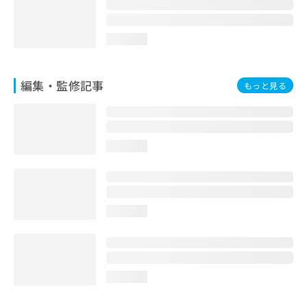
お
問
い
loading...
合
わ
せ
編集・監修記事
もっと見る
は
こ
ち
ら
loading...
loading...
loading...