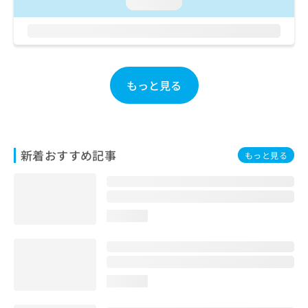
ご了
loading...
ら
み
承く
は
ださ
こ
無
い。
ち
料
ら
情
報
もっと見る
拡
掲
充
載
の
情
お
報
申
の
新着おすすめ記事
もっと見る
し
修
込
正
み
は
は
こ
こ
ち
loading...
ち
ら
ら
そ
の
loading...
他
の