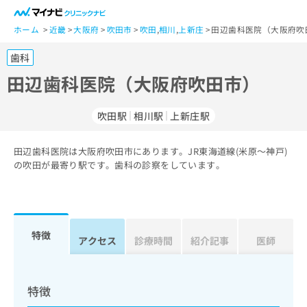
一
般
ホーム
近畿
大阪府
吹田市
吹田
,
相川
,
上新庄
田辺歯科医院（大阪府吹
ユ
歯科
ー
ザ
田辺歯科医院（大阪府吹田市）
ー
の
吹田駅
相川駅
上新庄駅
方
は
こ
田辺歯科医院は大阪府吹田市にあります。JR東海道線(米原～神戸)
の吹田が最寄り駅です。歯科の診察をしています。
ち
ら
医
マ
療
イ
特徴
アクセス
診療時間
紹介記事
医師
関
ナ
係
ビ
者
ク
の
リ
特徴
方
ニ