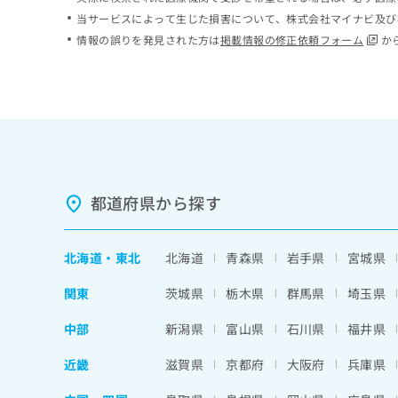
ち
み
当サービスによって生じた損害について、株式会社マイナビ及び
ら
は
情報の誤りを発見された方は
掲載情報の修正依頼フォーム
か
こ
ち
そ
ら
の
他
の
お
問
い
都道府県から探す
合
わ
せ
北海道
・
東北
北海道
青森県
岩手県
宮城県
は
こ
関東
茨城県
栃木県
群馬県
埼玉県
ち
ら
中部
新潟県
富山県
石川県
福井県
近畿
滋賀県
京都府
大阪府
兵庫県