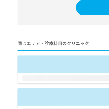
せ
こち
ち
らは
は
マイ
こ
ら
ナビ
ち
クリ
ら
ニッ
クナ
広
ビサ
広
資
イト
告
告
への
料
出
出
同じエリア・診療科目のクリニック
お問
の
稿
合せ
稿
ご
の
フォ
の
請
お
ーム
お
求
問
とな
問
りま
は
い
い
す。
こ
合
合
クリ
ち
わ
ニッ
わ
ら
せ
クの
せ
は
予
は
約・
こ
こ
無
症状
ち
ち
のご
料
ら
相談
ら
情
など
報
はで