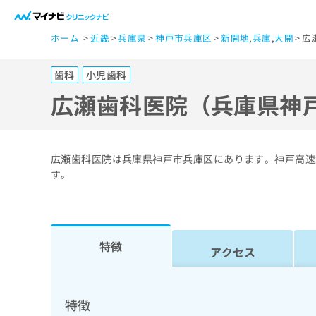
一
ホーム
近畿
兵庫県
神戸市兵庫区
新開地
,
兵庫
,
大開
広
般
ユ
歯科
小児歯科
ー
ザ
広瀬歯科医院（兵庫県神
ー
の
方
広瀬歯科医院は兵庫県神戸市兵庫区にあります。神戸高速
は
す。
こ
ち
ら
特徴
アクセス
医
マ
療
イ
ナ
関
特徴
ビ