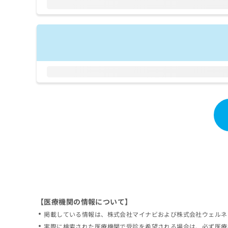
拡
資
きま
充
料
せん
の
ので
の
ご了
お
ご
承く
申
請
ださ
し
求
い。
込
は
み
こ
は
ち
こ
ら
ち
ら
無
料
掲
情
載
報
情
拡
報
充
の
の
修
お
【医療機関の情報について】
正
申
掲載している情報は、株式会社マイナビおよび株式会社ウェルネ
は
し
こ
実際に検索された医療機関で受診を希望される場合は、必ず医療
込