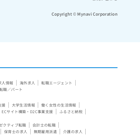
Copyright © Mynavi Corporation
求人情報
海外求人
転職エージェント
転職／パート
支援
大学生活情報
働く女性の生活情報
ECサイト構築・D2C事業支援
ふるさと納税
ゼクティブ転職
会計士の転職
保育士の求人
無期雇用派遣
介護の求人