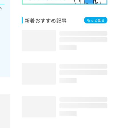
い。
新着おすすめ記事
もっと見る
loading...
loading...
loading...