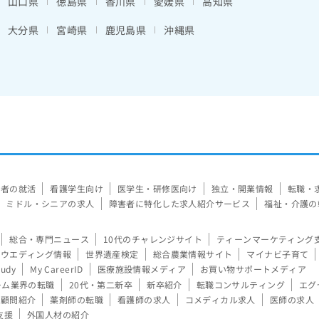
山口県
徳島県
香川県
愛媛県
高知県
大分県
宮崎県
鹿児島県
沖縄県
験者の就活
看護学生向け
医学生・研修医向け
独立・開業情報
転職・
ミドル・シニアの求人
障害者に特化した求人紹介サービス
福祉・介護の
総合・専門ニュース
10代のチャレンジサイト
ティーンマーケティング
ウエディング情報
世界遺産検定
総合農業情報サイト
マイナビ子育て
tudy
My CareerID
医療施設情報メディア
お買い物サポートメディア
ーム業界の転職
20代・第二新卒
新卒紹介
転職コンサルティング
エグ
顧問紹介
薬剤師の転職
看護師の求人
コメディカル求人
医師の求人
支援
外国人材の紹介