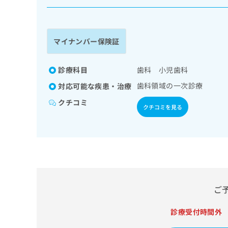
係
ク
者
リ
の
ニ
ッ
方
マイナンバー保険証
ク
は
ナ
こ
ビ
診療科目
歯科 小児歯科
ち
に
歯科領域の一次診療
対応可能な疾患・治療
関
ら
す
クチコミ
クチコミを見る
る
お
広
広
問
告
告
い
出
代
合
稿
わ
理
の
せ
店
お
は
の
ご
問
こ
い
方
ち
合
ら
診療受付時間外
は
わ
こ