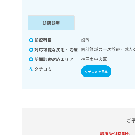
係
ク
者
リ
の
ニ
ッ
訪問診療
方
ク
は
ナ
こ
診療科目
歯科
ビ
ち
に
歯科領域の一次診療／成人
対応可能な疾患・治療
関
ら
す
神戸市中央区
訪問診療対応エリア
る
クチコミ
お
クチコミを見る
広
広
問
告
告
い
出
代
合
稿
わ
理
の
せ
店
お
は
の
問
こ
い
方
ち
ご
合
ら
は
わ
診療受付時間外
こ