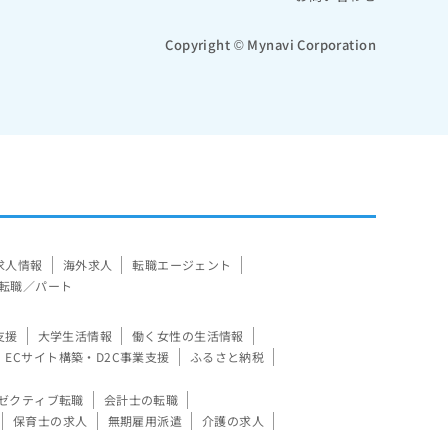
Copyright © Mynavi Corporation
求人情報
海外求人
転職エージェント
転職／パート
支援
大学生活情報
働く女性の生活情報
ECサイト構築・D2C事業支援
ふるさと納税
ゼクティブ転職
会計士の転職
保育士の求人
無期雇用派遣
介護の求人