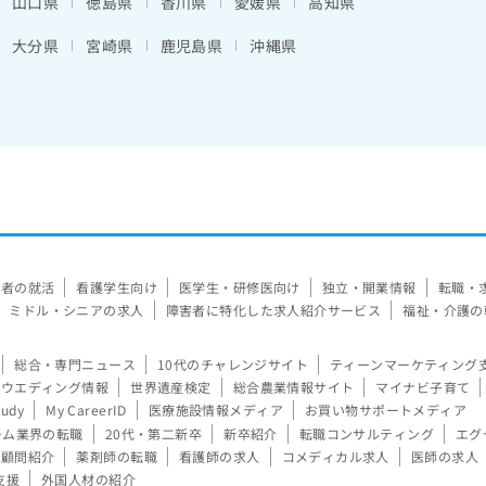
山口県
徳島県
香川県
愛媛県
高知県
大分県
宮崎県
鹿児島県
沖縄県
験者の就活
看護学生向け
医学生・研修医向け
独立・開業情報
転職・
ミドル・シニアの求人
障害者に特化した求人紹介サービス
福祉・介護の
総合・専門ニュース
10代のチャレンジサイト
ティーンマーケティング
ウエディング情報
世界遺産検定
総合農業情報サイト
マイナビ子育て
tudy
My CareerID
医療施設情報メディア
お買い物サポートメディア
ーム業界の転職
20代・第二新卒
新卒紹介
転職コンサルティング
エグ
顧問紹介
薬剤師の転職
看護師の求人
コメディカル求人
医師の求人
支援
外国人材の紹介