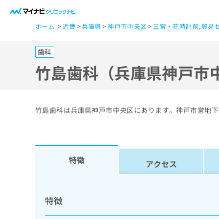
一
ホーム
近畿
兵庫県
神戸市中央区
三宮・花時計前
,
貿易
般
ユ
歯科
ー
ザ
竹島歯科（兵庫県神戸市
ー
の
方
竹島歯科は兵庫県神戸市中央区にあります。神戸市営地下
は
こ
ち
ら
特徴
アクセス
医
マ
療
イ
特徴
ナ
関
ビ