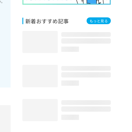
い。
新着おすすめ記事
もっと見る
loading...
loading...
loading...