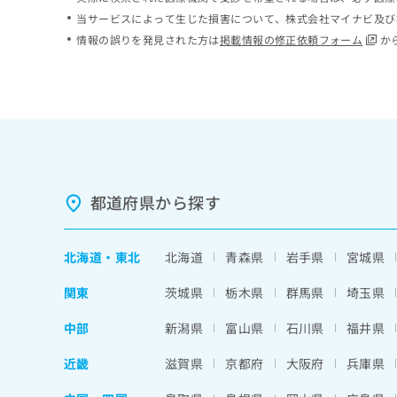
ち
み
当サービスによって生じた損害について、株式会社マイナビ及び
ら
は
情報の誤りを発見された方は
掲載情報の修正依頼フォーム
か
こ
ち
そ
ら
の
他
の
お
問
い
都道府県から探す
合
わ
せ
北海道
・
東北
北海道
青森県
岩手県
宮城県
は
こ
関東
茨城県
栃木県
群馬県
埼玉県
ち
ら
中部
新潟県
富山県
石川県
福井県
近畿
滋賀県
京都府
大阪府
兵庫県