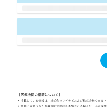
拡
資
きま
充
料
せん
の
ので
の
ご了
お
ご
承く
申
請
ださ
し
求
い。
込
は
み
こ
は
ち
こ
ら
ち
ら
無
料
掲
情
載
報
情
拡
報
充
の
の
修
お
【医療機関の情報について】
正
申
掲載している情報は、株式会社マイナビおよび株式会社ウェルネ
は
し
こ
実際に検索された医療機関で受診を希望される場合は、必ず医療
込