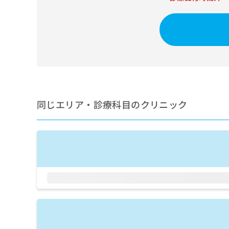
せ
こち
ち
らは
は
マイ
こ
ら
ナビ
ち
クリ
ら
ニッ
クナ
広
ビサ
広
資
イト
告
告
への
料
出
出
お問
の
稿
合せ
稿
ご
同じエリア・診療科目のクリニック
の
フォ
の
請
お
ーム
お
求
問
とな
問
りま
は
い
い
す。
こ
合
合
クリ
ち
わ
ニッ
わ
ら
せ
クの
せ
は
予
は
約・
こ
こ
無
症状
ち
ち
のご
料
ら
相談
ら
情
など
報
はで