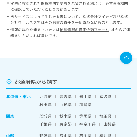
実際に検索された医療機関で受診を希望される場合は、必ず医療機関
に確認していただくことをお勧めします。
当サービスによって生じた損害について、株式会社マイナビ及び株式
会社ウェルネスではその賠償の責任を一切負わないものとします。
情報の誤りを発見された方は
掲載情報の修正依頼フォーム
からご連
絡をいただければ幸いです。
都道府県から探す
北海道
・
東北
北海道
青森県
岩手県
宮城県
秋田県
山形県
福島県
関東
茨城県
栃木県
群馬県
埼玉県
千葉県
東京都
神奈川県
山梨県
中部
新潟県
富山県
石川県
福井県