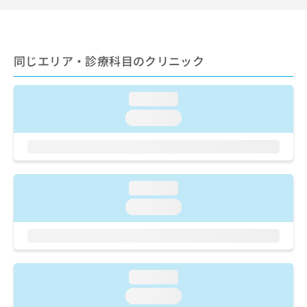
出
稿
クリ
資
稿
ニッ
の
料
クナ
の
お
の
ビサ
お
問
ご
イト
問
同じエリア・診療科目のクリニック
い
請
への
い
合
お問
求
合
合せ
わ
は
loading...
フォ
わ
せ
こ
ーム
せ
は
ち
loading...
とな
は
こ
ら
りま
こ
ち
す。
ち
ら
クリ
無
ら
ニッ
料
クの
loading...
資
情
予
料
報
約・
loading...
の
症状
拡
のご
ご
充
相談
請
の
など
求
お
はで
は
申
きま
loading...
こ
せん
し
loading...
ので
ち
込