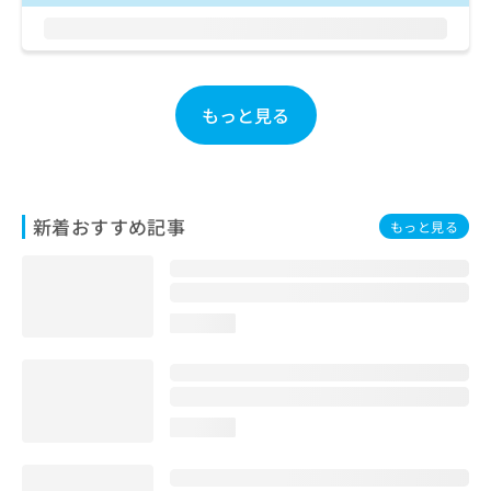
ご了
ら
み
承く
は
ださ
こ
無
い。
ち
料
ら
情
もっと見る
報
拡
掲
充
載
の
情
お
報
新着おすすめ記事
もっと見る
申
の
し
修
込
正
み
は
は
こ
loading...
こ
ち
ち
ら
ら
そ
loading...
の
他
の