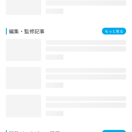
お
問
loading...
い
合
わ
編集・監修記事
もっと見る
せ
は
こ
ち
ら
loading...
loading...
loading...