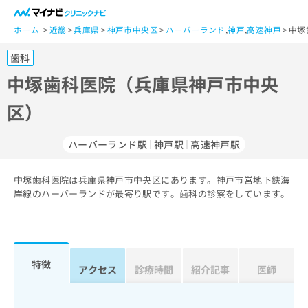
一
般
ホーム
近畿
兵庫県
神戸市中央区
ハーバーランド
,
神戸
,
高速神戸
中塚
ユ
歯科
ー
ザ
中塚歯科医院（兵庫県神戸市中央
ー
区）
の
方
は
ハーバーランド駅
神戸駅
高速神戸駅
こ
ち
中塚歯科医院は兵庫県神戸市中央区にあります。神戸市営地下鉄海
ら
岸線のハーバーランドが最寄り駅です。歯科の診察をしています。
医
マ
療
イ
関
ナ
係
ビ
特徴
アクセス
診療時間
紹介記事
医師
者
ク
の
リ
方
ニ