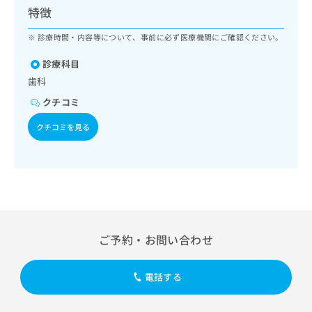
ッ
は
特徴
ク
こ
ナ
診療時間・内容等について、事前に必ず医療機関にご確認ください。
ち
ビ
ら
に
診療科目
関
歯科
広
す
広
告
クチコミ
る
告
代
お
出
クチコミを見る
理
問
稿
店
い
の
合
の
お
わ
方
問
せ
い
は
は
合
こ
こ
わ
ち
ち
せ
ら
ご予約・お問い合わせ
ら
は
こ
こち
ち
広
電話する
らは
広
ら
告
マイ
告
出
ナビ