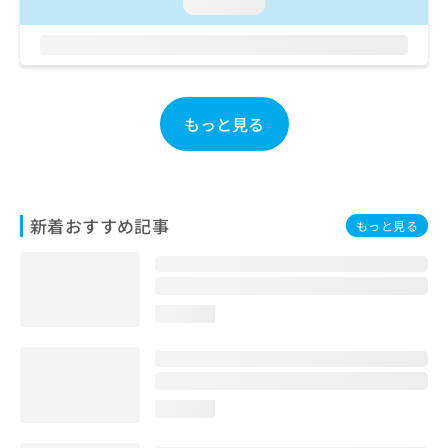
ご了
loading...
ら
み
承く
は
ださ
こ
無
い。
ち
料
ら
情
報
もっと見る
拡
掲
充
載
の
情
お
報
申
の
新着おすすめ記事
もっと見る
し
修
込
正
み
は
は
こ
こ
ち
loading...
ち
ら
ら
そ
の
loading...
他
の