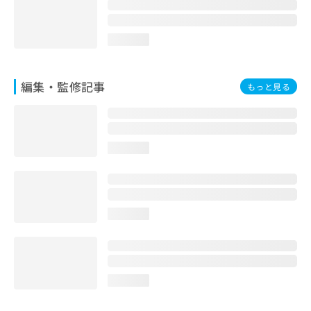
お
問
い
loading...
合
わ
せ
編集・監修記事
もっと見る
は
こ
ち
ら
loading...
loading...
loading...