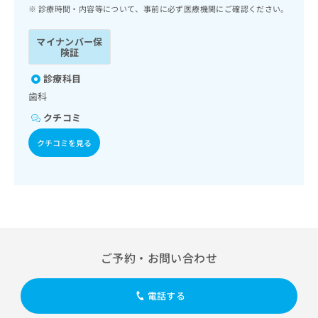
ッ
は
診療時間・内容等について、事前に必ず医療機関にご確認ください。
ク
こ
ナ
ち
マイナンバー保
ビ
険証
ら
に
関
診療科目
広
す
広
歯科
告
る
告
代
クチコミ
お
出
理
問
稿
クチコミを見る
店
い
の
合
の
お
わ
方
問
せ
い
は
は
合
こ
こ
わ
ち
ち
せ
ら
ら
は
ご予約・お問い合わせ
こ
こち
ち
広
らは
広
ら
告
電話する
マイ
告
出
ナビ