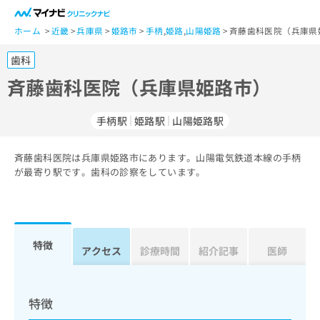
一
般
ホーム
近畿
兵庫県
姫路市
手柄
,
姫路
,
山陽姫路
斉藤歯科医院（兵庫県
ユ
歯科
ー
ザ
斉藤歯科医院（兵庫県姫路市）
ー
の
手柄駅
姫路駅
山陽姫路駅
方
は
こ
斉藤歯科医院は兵庫県姫路市にあります。山陽電気鉄道本線の手柄
が最寄り駅です。歯科の診察をしています。
ち
ら
医
マ
療
イ
特徴
アクセス
診療時間
紹介記事
医師
関
ナ
係
ビ
者
ク
の
リ
特徴
方
ニ