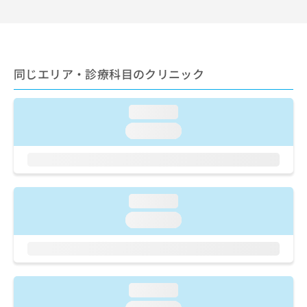
出
稿
クリ
資
稿
ニッ
の
料
クナ
の
お
の
ビサ
お
問
ご
イト
問
い
請
への
同じエリア・診療科目のクリニック
い
合
お問
求
合
合せ
わ
は
フォ
わ
せ
こ
ーム
loading...
せ
は
ち
とな
は
こ
loading...
ら
りま
こ
ち
す。
ち
ら
クリ
無
ら
ニッ
料
クの
資
情
予
loading...
料
報
約・
の
症状
拡
loading...
のご
ご
充
相談
請
の
など
求
お
はで
は
申
きま
こ
せん
し
loading...
ので
ち
込