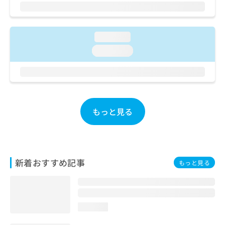
ご了
ら
み
承く
は
ださ
こ
無
い。
ち
料
loading...
ら
情
loading...
報
拡
掲
充
載
の
情
お
報
申
の
もっと見る
し
修
込
正
み
は
は
こ
こ
ち
新着おすすめ記事
もっと見る
ち
ら
ら
そ
の
loading...
他
の