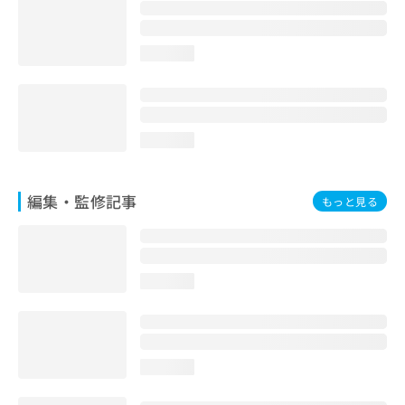
お
問
い
loading...
合
わ
せ
は
こ
loading...
ち
ら
編集・監修記事
もっと見る
loading...
loading...