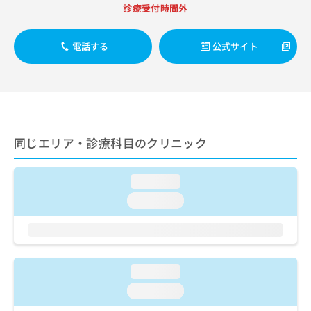
出
稿
クリ
資
診療受付時間外
稿
ニッ
の
料
クナ
の
お
の
ビサ
お
電話する
公式サイト
問
ご
イト
問
い
請
への
い
合
お問
求
合
合せ
わ
は
フォ
わ
せ
こ
ーム
せ
は
ち
とな
は
こ
ら
りま
同じエリア・診療科目のクリニック
こ
ち
す。
ち
ら
クリ
無
ら
ニッ
料
loading...
クの
資
情
予
loading...
料
報
約・
の
症状
拡
のご
ご
充
相談
請
の
など
求
お
はで
loading...
は
申
きま
こ
せん
し
loading...
ので
ち
込