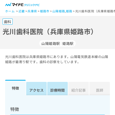
一
般
ホーム
近畿
兵庫県
姫路市
山陽姫路
,
姫路
光川歯科医院（兵庫県姫路市
ユ
歯科
ー
ザ
光川歯科医院（兵庫県姫路市）
ー
の
山陽姫路駅
姫路駅
方
は
こ
光川歯科医院は兵庫県姫路市にあります。山陽電気鉄道本線の山陽
姫路が最寄り駅です。歯科の診察をしています。
ち
ら
医
マ
療
イ
特徴
アクセス
診療時間
紹介記事
医師
関
ナ
係
ビ
者
ク
の
リ
特徴
方
ニ