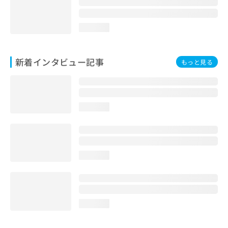
loading...
新着インタビュー記事
もっと見る
loading...
loading...
loading...