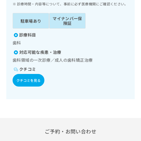
ッ
は
診療時間・内容等について、事前に必ず医療機関にご確認ください。
ク
こ
ナ
ち
マイナンバー保
駐車場あり
ビ
険証
ら
に
関
診療科目
広
す
広
歯科
告
る
告
代
対応可能な疾患・治療
お
出
理
問
歯科領域の一次診療／成人の歯科矯正治療
稿
店
い
の
クチコミ
合
の
お
わ
方
問
クチコミを見る
せ
い
は
は
合
こ
こ
わ
ち
ち
せ
ら
ら
は
こ
こち
ち
広
らは
広
ら
ご予約・お問い合わせ
告
マイ
告
出
ナビ