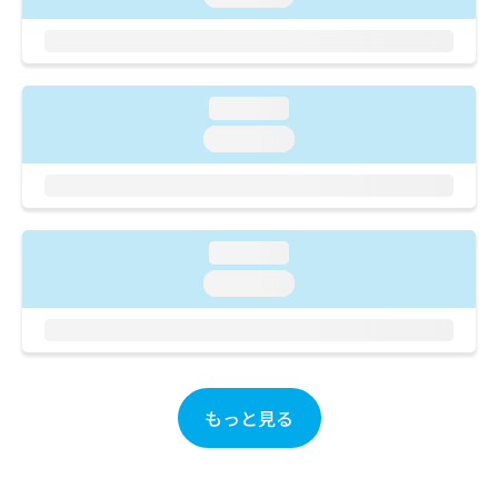
ご了
ら
み
承く
は
ださ
こ
無
い。
ち
料
ら
情
loading...
報
loading...
拡
掲
充
載
の
情
お
報
申
の
loading...
し
修
込
loading...
正
み
は
は
こ
こ
ち
ち
ら
ら
もっと見る
そ
の
他
の