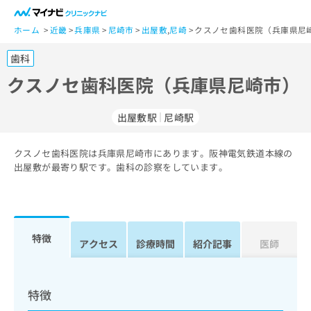
一
般
ホーム
近畿
兵庫県
尼崎市
出屋敷
,
尼崎
クスノセ歯科医院（兵庫県尼崎
ユ
歯科
ー
ザ
クスノセ歯科医院（兵庫県尼崎市）
ー
の
出屋敷駅
尼崎駅
方
は
こ
クスノセ歯科医院は兵庫県尼崎市にあります。阪神電気鉄道本線の
出屋敷が最寄り駅です。歯科の診察をしています。
ち
ら
医
マ
療
イ
特徴
アクセス
診療時間
紹介記事
医師
関
ナ
係
ビ
者
ク
の
リ
特徴
方
ニ