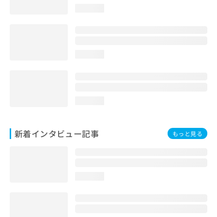
loading...
loading...
loading...
新着インタビュー記事
もっと見る
loading...