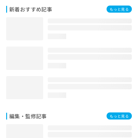
お
新着おすすめ記事
もっと見る
問
い
合
わ
せ
loading...
は
こ
ち
ら
loading...
loading...
編集・監修記事
もっと見る