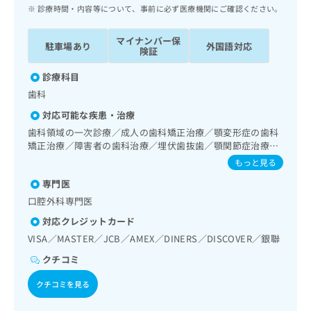
ッ
は
診療時間・内容等について、事前に必ず医療機関にご確認ください。
ク
こ
ナ
ち
マイナンバー保
駐車場あり
外国語対応
ビ
険証
ら
に
関
診療科目
広
す
広
歯科
告
る
告
代
対応可能な疾患・治療
お
出
理
問
歯科領域の一次診療／成人の歯科矯正治療／顎変形症の歯科
稿
店
矯正治療／障害者の歯科治療／埋伏歯抜歯／顎関節症治療／
い
の
口唇、舌若しくは口腔粘膜の炎症、外傷又は腫瘍の治療
合
の
お
もっと見る
わ
方
問
専門医
せ
い
は
口腔外科専門医
は
合
こ
こ
わ
対応クレジットカード
ち
ち
せ
ら
VISA／MASTER／JCB／AMEX／DINERS／DISCOVER／銀聯
ら
は
こ
クチコミ
こち
ち
広
らは
クチコミを見る
広
ら
告
マイ
告
出
ナビ