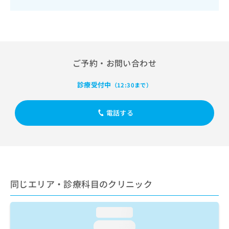
出
稿
クリ
資
稿
ニッ
の
料
クナ
の
お
の
ビサ
お
問
ご
イト
問
い
請
への
い
合
お問
求
ご予約・お問い合わせ
合
合せ
わ
は
フォ
わ
せ
こ
ーム
せ
診療受付中
（12:30まで）
は
ち
とな
は
こ
ら
りま
こ
ち
す。
電話する
ち
ら
クリ
無
ら
ニッ
料
クの
資
情
予
料
報
約・
の
症状
拡
のご
ご
充
相談
請
同じエリア・診療科目のクリニック
の
など
求
お
はで
は
申
きま
こ
loading...
せん
し
ので
ち
込
loading...