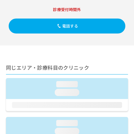
出
稿
クリ
資
稿
ニッ
の
料
診療受付時間外
クナ
の
お
の
ビサ
お
問
ご
イト
問
電話する
い
請
への
い
合
お問
求
合
合せ
わ
は
フォ
わ
せ
こ
ーム
せ
は
ち
とな
は
こ
ら
りま
こ
ち
す。
同じエリア・診療科目のクリニック
ち
ら
クリ
無
ら
ニッ
料
クの
資
情
予
loading...
料
報
約・
loading...
の
症状
拡
のご
ご
充
相談
請
の
など
求
お
はで
は
申
きま
loading...
こ
せん
し
ので
ち
込
loading...