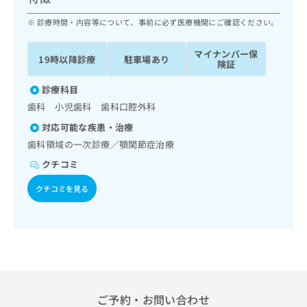
ッ
は
ク
診療時間・内容等について、事前に必ず医療機関にご確認ください。
こ
ナ
ち
ビ
ら
マイナンバー保
19時以降診療
駐車場あり
に
険証
関
広
す
診療科目
広
告
る
告
歯科 小児歯科 歯科口腔外科
代
お
出
対応可能な疾患・治療
理
問
稿
店
い
歯科領域の一次診療／顎関節症治療
の
合
の
お
クチコミ
わ
方
問
せ
い
は
クチコミを見る
は
合
こ
こ
わ
ち
ち
せ
ら
ら
は
こ
こち
ち
広
らは
広
ら
告
マイ
告
ご予約・お問い合わせ
出
ナビ