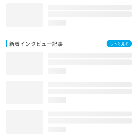
loading...
新着インタビュー記事
もっと見る
loading...
loading...
loading...