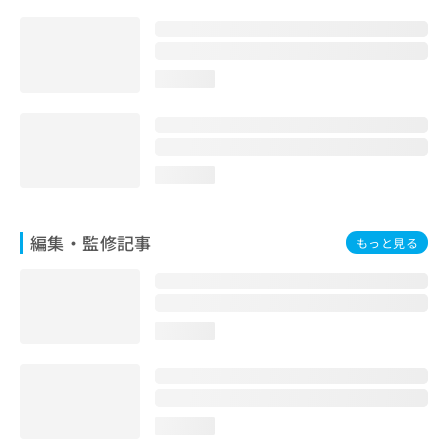
お
問
い
合
loading...
わ
せ
は
こ
ち
loading...
ら
編集・監修記事
もっと見る
loading...
loading...