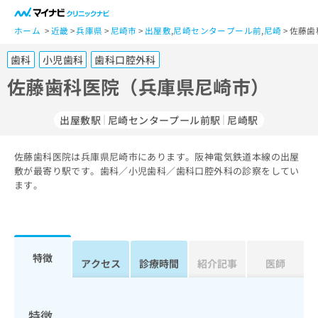
一
般
ホーム
近畿
兵庫県
尼崎市
出屋敷
,
尼崎センタープール前
,
尼崎
佐藤歯
ユ
歯科
小児歯科
歯科口腔外科
ー
ザ
佐藤歯科医院（兵庫県尼崎市）
ー
の
出屋敷駅
尼崎センタープール前駅
尼崎駅
方
は
こ
佐藤歯科医院は兵庫県尼崎市にあります。阪神電気鉄道本線の出屋
敷が最寄り駅です。歯科／小児歯科／歯科口腔外科の診察をしてい
ち
ます。
ら
医
マ
療
イ
関
ナ
特徴
アクセス
診療時間
紹介記事
医師
係
ビ
者
ク
の
リ
方
ニ
特徴