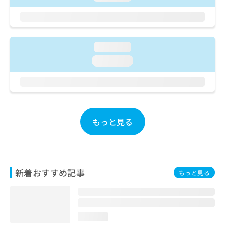
ご了
ら
み
承く
は
ださ
こ
無
い。
ち
料
ら
情
loading...
報
loading...
拡
掲
充
載
の
情
お
報
申
の
し
修
もっと見る
込
正
み
は
は
こ
こ
ち
ち
ら
新着おすすめ記事
もっと見る
ら
そ
の
他
loading...
の