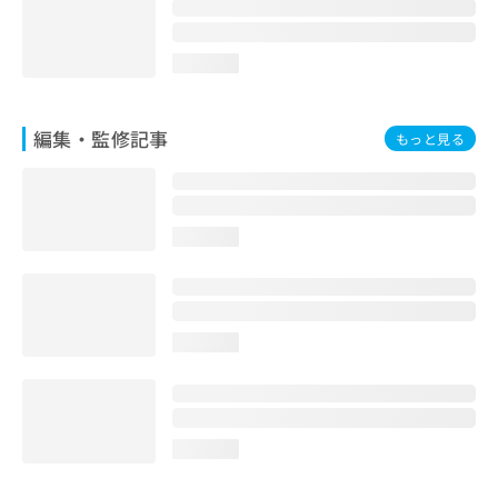
お
問
い
loading...
合
わ
せ
編集・監修記事
もっと見る
は
こ
ち
ら
loading...
loading...
loading...