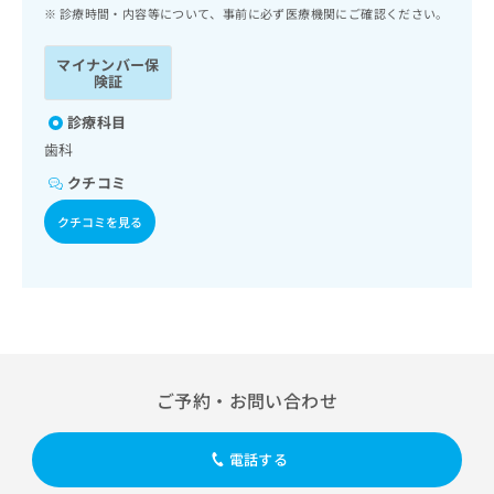
ッ
は
診療時間・内容等について、事前に必ず医療機関にご確認ください。
ク
こ
ナ
ち
マイナンバー保
ビ
険証
ら
に
関
診療科目
広
す
広
歯科
告
る
告
代
クチコミ
お
出
理
問
稿
クチコミを見る
店
い
の
合
の
お
わ
方
問
せ
い
は
は
合
こ
こ
わ
ち
ち
せ
ら
ら
は
ご予約・お問い合わせ
こ
こち
ち
広
らは
広
ら
告
電話する
マイ
告
出
ナビ