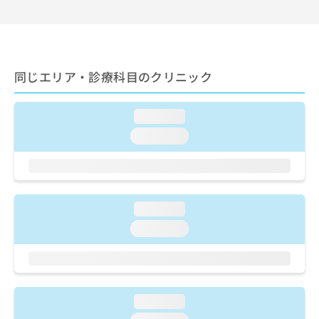
出
稿
クリ
資
稿
ニッ
の
料
クナ
の
お
の
ビサ
お
問
ご
イト
問
い
請
への
同じエリア・診療科目のクリニック
い
合
お問
求
合
合せ
わ
は
フォ
わ
せ
こ
ーム
loading...
せ
は
ち
とな
は
こ
loading...
ら
りま
こ
ち
す。
ち
ら
クリ
無
ら
ニッ
料
クの
資
情
予
loading...
料
報
約・
の
症状
拡
loading...
のご
ご
充
相談
請
の
など
求
お
はで
は
申
きま
こ
せん
し
loading...
ので
ち
込