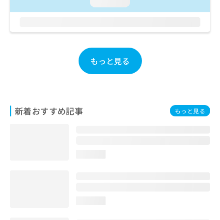
ご了
loading...
ら
み
承く
は
ださ
こ
無
い。
ち
料
ら
情
報
もっと見る
拡
掲
充
載
の
情
お
報
申
の
新着おすすめ記事
もっと見る
し
修
込
正
み
は
は
こ
こ
ち
loading...
ち
ら
ら
そ
の
loading...
他
の