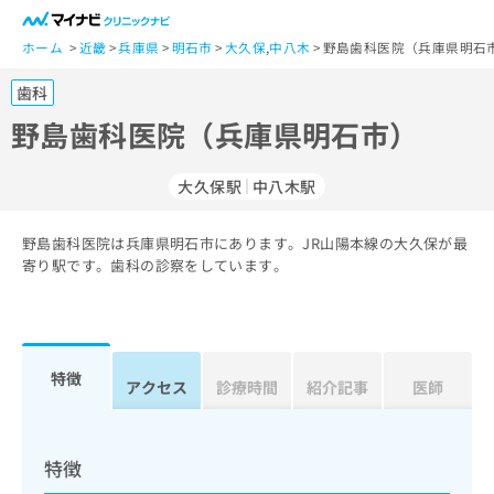
一
般
ホーム
近畿
兵庫県
明石市
大久保
,
中八木
野島歯科医院（兵庫県明石市
ユ
歯科
ー
ザ
野島歯科医院（兵庫県明石市）
ー
の
大久保駅
中八木駅
方
は
こ
野島歯科医院は兵庫県明石市にあります。JR山陽本線の大久保が最
寄り駅です。歯科の診察をしています。
ち
ら
医
マ
療
イ
特徴
アクセス
診療時間
紹介記事
医師
関
ナ
係
ビ
者
ク
の
リ
特徴
方
ニ